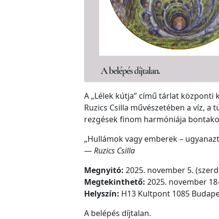
A „Lélek kútja” című tárlat központi 
Ruzics Csilla művészetében a víz, a 
rezgések finom harmóniája bontakoz
„Hullámok vagy emberek – ugyanazt l
—
Ruzics Csilla
Megnyitó:
2025. november 5. (szerd
Megtekinthető:
2025. november 18-
Helyszín:
H13 Kultpont 1085 Budapes
A belépés díjtalan.