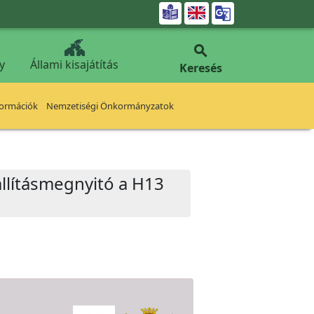


y
Állami kisajátítás
Keresés
formációk
Nemzetiségi Önkormányzatok
iállításmegnyitó a H13