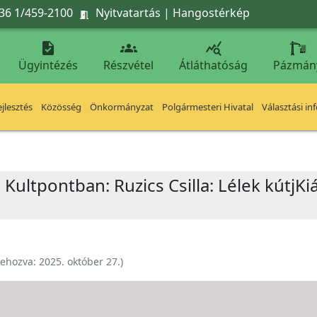
36 1/459-2100
Nyitvatartás
|
Hangostérkép




Ügyintézés
Részvétel
Átláthatóság
Pázmán
jlesztés
Közösség
Önkormányzat
Polgármesteri Hivatal
Választási in
 Kultpontban: Ruzics Csilla: Lélek kútjK
rehozva:
2025. október 27.
)