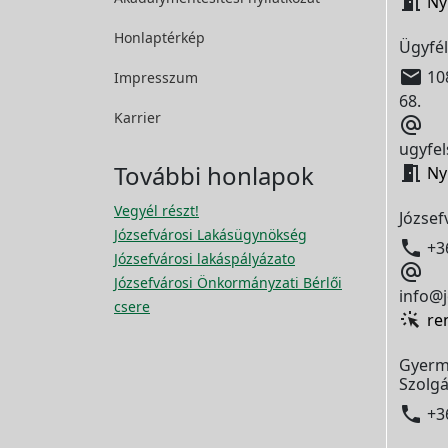

Ny
Honlaptérkép
Ügyfél

108
Impresszum
68.
Karrier

ugyfel
További honlapok

Ny
Vegyél részt!
József
Józsefvárosi Lakásügynökség

+3
Józsefvárosi lakáspályázato

Józsefvárosi Önkormányzati Bérlői
info@j
csere
re
Gyerm
Szolgá

+3