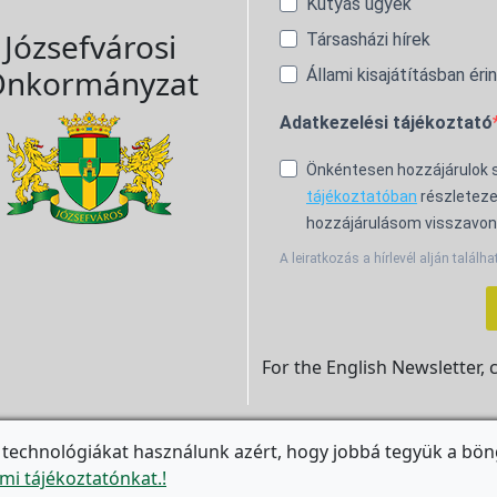
Kutyás ügyek
Józsefvárosi
Társasházi hírek
nkormányzat
Állami kisajátításban éri
Adatkezelési tájékoztató
Önkéntesen hozzájárulok
tájékoztatóban
részleteze
hozzájárulásom visszavon
A leiratkozás a hírlevél alján találha
For the English Newsletter, 
 technológiákat használunk azért, hogy jobbá tegyük a bön

mi tájékoztatónkat.!