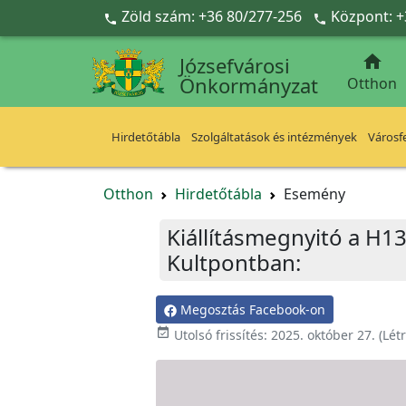
Ugrás a fő tartalomra
Zöld szám: +36 80/277-256
Központ: +



Józsefvárosi
Önkormányzat
Otthon
Hirdetőtábla
Szolgáltatások és intézmények
Városfe
Otthon
Hirdetőtábla
Esemény
Kiállításmegnyitó a H13
Kultpontban:
Megosztás Facebook-on

Utolsó frissítés:
2025. október 27.
(Lét