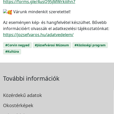
https://forms.gle/4usQ95jMWrkiiihn7
Várunk mindenkit szeretettel!
Az eseményen kép- és hangfelvétel készülhet. Bővebb
információért olvassák el adatkezelési tájékoztatónkat:
https://jozsefvaros.hu/adatvedelem/
#Corvin negyed
#Józsefvárosi Múzeum
#Közösségi program
#Kultúra
További információk
Közérdekű adatok
Okostérképek