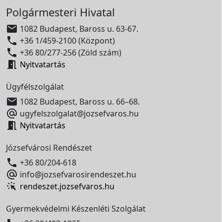
Polgármesteri Hivatal

1082 Budapest, Baross u. 63-67.

+36 1/459-2100 (Központ)

+36 80/277-256 (Zöld szám)

Nyitvatartás
Ügyfélszolgálat

1082 Budapest, Baross u. 66–68.

ugyfelszolgalat@jozsefvaros.hu

Nyitvatartás
Józsefvárosi Rendészet

+36 80/204-618

info@jozsefvarosirendeszet.hu
rendeszet.jozsefvaros.hu
Gyermekvédelmi Készenléti Szolgálat