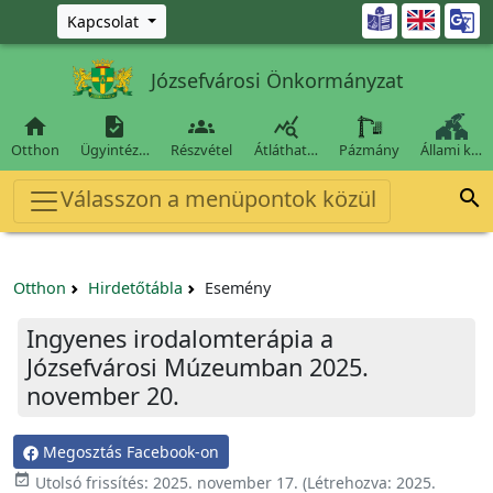
Ugrás a fő tartalomra

Kapcsolat
Józsefvárosi Önkormányzat




Otthon
Ügyintéz…
Részvétel
Átláthat…
Pázmány
Állami k…
Válasszon a menüpontok közül

Otthon
Hirdetőtábla
Esemény
Ingyenes irodalomterápia a
Józsefvárosi Múzeumban 2025.
november 20.
Megosztás Facebook-on

Utolsó frissítés:
2025. november 17.
(Létrehozva:
2025.