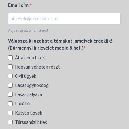
Email cím:
Adja meg az email címét!
Válassza ki azokat a témákat, amelyek érdeklik!
(Bármennyi hírlevelet megjelölhet.)
Általános hírek
Hogyan vehetek részt
Civil ügyek
Lakásügynökség
Lakáspályázat
Lakótér
Kutyás ügyek
Társasházi hírek