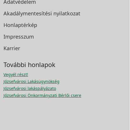
Adatvédelem
Akadálymentesítési
nyilatkozat
Honlaptérkép
Impresszum
Karrier
További honlapok
Vegyél részt!
Józsefvárosi Lakásügynökség
Józsefvárosi lakáspályázato
Józsefvárosi Önkormányzati Bérlői csere