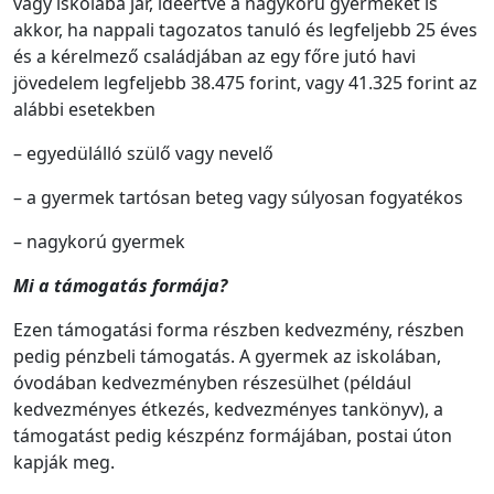
vagy iskolába jár, ideértve a nagykorú gyermeket is
akkor, ha nappali tagozatos tanuló és legfeljebb 25 éves
és a kérelmező családjában az egy főre jutó havi
jövedelem legfeljebb 38.475 forint, vagy 41.325 forint az
alábbi esetekben
– egyedülálló szülő vagy nevelő
– a gyermek tartósan beteg vagy súlyosan fogyatékos
– nagykorú gyermek
Mi a támogatás formája?
Ezen támogatási forma részben kedvezmény, részben
pedig pénzbeli támogatás. A gyermek az iskolában,
óvodában kedvezményben részesülhet (például
kedvezményes étkezés, kedvezményes tankönyv), a
támogatást pedig készpénz formájában, postai úton
kapják meg.