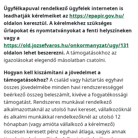
Ügyfélkapuval rendelkező ügyfelek interneten is
leadhatják kérelmeiket az
https://epapir.gov.hu/
oldalon keresztül. A kérelmekhez szükséges
űrlapokat és nyomtatványokat a fenti helyszíneken
vagy a
https://old.jozsefvaros.hu/onkormanyzat/ugy/131
oldalon lehet beszerezni.
A támogatásokhoz az
igazolásokat elegendő másolatban csatolni.
Hogyan kell kiszámítani a jövedelmet a
támogatásokhoz?
A család vagy háztartás egyhavi
összes jövedelmébe minden havi rendszerességgel
beérkező összeg beleszámít, kivéve a fogyatékossági
támogatást. Rendszeres munkával rendelkező
alkalmazottaknál az utolsó havi kereset, vállalkozóknál
és alkalmi munkákkal rendelkezőknél az utolsó 12
hónapban (vagy amióta vállalkozó a kérelmező)
összesen keresett pénz egyhavi átlaga, vagyis annak