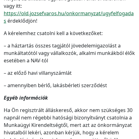
vagy itt:
https://old.jozsefvaros.hu/onkormanyzat/ugyfelfogada
s
érdeklődjön!
A kérelemhez csatolni kell a következőket:
– a háztartás összes tagjától jövedelemigazolást a
munkáltatótól vagy vállalkozók, alkalmi munkákból élők
esetében a NAV-tól
– az előző havi villanyszámlát
– amennyiben bérlő, lakásbérleti szerződést
Egyéb információk
Ha Ön regisztrált álláskereső, akkor nem szükséges 30
napnál nem régebbi hatósági bizonyítványt csatolnia a
Munkaügyi Kirendeltségtől, mert azt az önkormányzat
hivatalból lekéri, azonban kérjük, hogy a kérelem