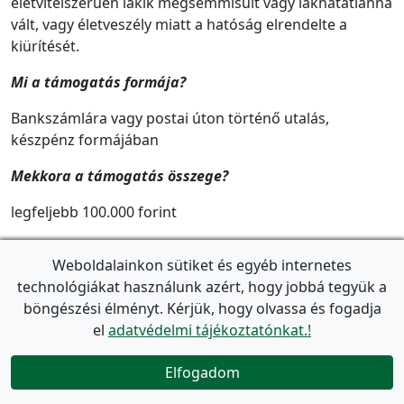
életvitelszerűen lakik megsemmisült vagy lakhatatlanná
vált, vagy életveszély miatt a hatóság elrendelte a
kiürítését.
Mi a támogatás formája?
Bankszámlára vagy postai úton történő utalás,
készpénz formájában
Mekkora a támogatás összege?
legfeljebb 100.000 forint
Mit kell beadni az igényléshez?
Weboldalainkon sütiket és egyéb internetes
A kérelem letölthető az Önkormányzat honlapjáról:
technológiákat használunk azért, hogy jobbá tegyük a
https://old.jozsefvaros.hu/onkormanyzat/ugy/131
vagy
böngészési élményt. Kérjük, hogy olvassa és fogadja
nyomtatott formában átvehető a Polgármesteri Hivatal
el
adatvédelmi tájékoztatónkat.!
Családtámogatási Irodáján:
Elfogadom

1082 Budapest Baross u. 66-68.