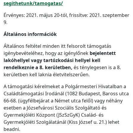
segithetunk/tamogatas/
Érvényes: 2021. május 20-tól, frissítve: 2021. szeptember
9.
Általános információk
Általános feltétel minden itt felsorolt támogatás
igénybevételéhez, hogy az igénylőnek
bejelentett
lakóhellyel vagy tartózkodási hellyel kell
rendelkeznie a 8. kerületben,
és ténylegesen is a 8.
kerületben kell laknia életvitelszerűen.
A támogatási kérelmeket a Polgármesteri Hivatalban a
Családtámogatási Irodánál (1082 Budapest, Baross utca
66-68. (ügyfélbejárat a Német utca felől) vagy néhány
esetben a Józsefvárosi Szociális Szolgáltató és
Gyermekjóléti Központ (JSzSzGyK) Család- és
Gyermekjóléti Szolgálatánál (Kiss József u. 21.) lehet
beadni.