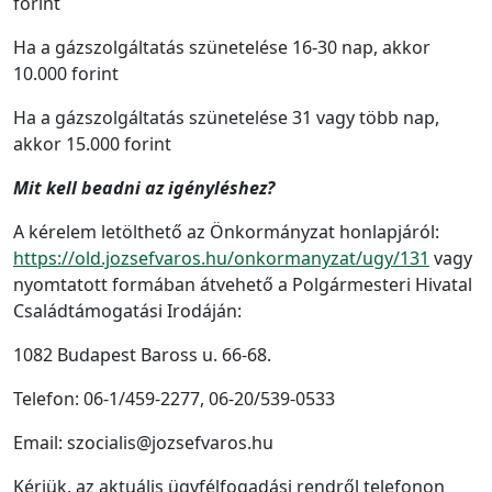
forint
Ha a gázszolgáltatás szünetelése 16-30 nap, akkor
10.000 forint
Ha a gázszolgáltatás szünetelése 31 vagy több nap,
akkor 15.000 forint
Mit kell beadni az igényléshez?
A kérelem letölthető az Önkormányzat honlapjáról:
https://old.jozsefvaros.hu/onkormanyzat/ugy/131
vagy
nyomtatott formában átvehető a Polgármesteri Hivatal
Családtámogatási Irodáján:
1082 Budapest Baross u. 66-68.
Telefon: 06-1/459-2277, 06-20/539-0533
Email: szocialis@jozsefvaros.hu
Kérjük, az aktuális ügyfélfogadási rendről telefonon