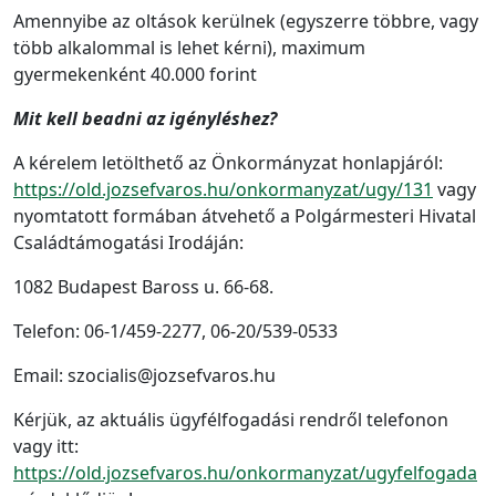
Amennyibe az oltások kerülnek (egyszerre többre, vagy
több alkalommal is lehet kérni), maximum
gyermekenként 40.000 forint
Mit kell beadni az igényléshez?
A kérelem letölthető az Önkormányzat honlapjáról:
https://old.jozsefvaros.hu/onkormanyzat/ugy/131
vagy
nyomtatott formában átvehető a Polgármesteri Hivatal
Családtámogatási Irodáján:
1082 Budapest Baross u. 66-68.
Telefon: 06-1/459-2277, 06-20/539-0533
Email: szocialis@jozsefvaros.hu
Kérjük, az aktuális ügyfélfogadási rendről telefonon
vagy itt:
https://old.jozsefvaros.hu/onkormanyzat/ugyfelfogada