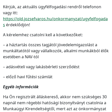
Kérjük, az aktuális ügyfélfogadási rendről telefonon
vagy itt:
https://old.jozsefvaros.hu/onkormanyzat/ugyfelfogada
s
érdeklődjön!
A kérelemhez csatolni kell a következőket:
– a háztartás összes tagjától jövedelemigazolást a
munkáltatótól vagy vállalkozók, alkalmi munkákból élők
esetében a NAV-tól
– adásvételi vagy lakásbérleti szerződést
– előző havi fűtési számlát
Egyéb információk
Ha Ön regisztrált álláskereső, akkor nem szükséges 30
napnál nem régebbi hatósági bizonyítványt csatolnia a
Munkaügyi Kirendeltségtől, mert azt az önkormányzat