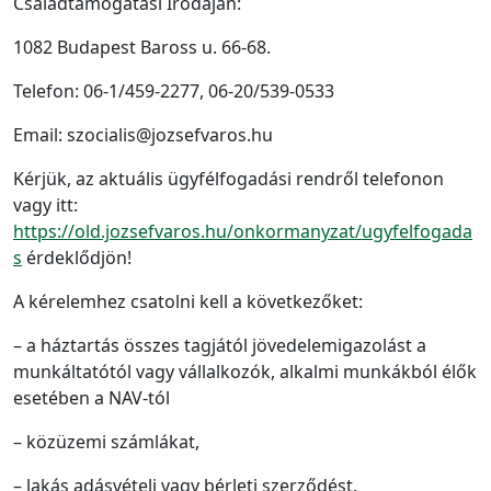
Családtámogatási Irodáján:
1082 Budapest Baross u. 66-68.
Telefon: 06-1/459-2277, 06-20/539-0533
Email: szocialis@jozsefvaros.hu
Kérjük, az aktuális ügyfélfogadási rendről telefonon
vagy itt:
https://old.jozsefvaros.hu/onkormanyzat/ugyfelfogada
s
érdeklődjön!
A kérelemhez csatolni kell a következőket:
– a háztartás összes tagjától jövedelemigazolást a
munkáltatótól vagy vállalkozók, alkalmi munkákból élők
esetében a NAV-tól
– közüzemi számlákat,
– lakás adásvételi vagy bérleti szerződést.