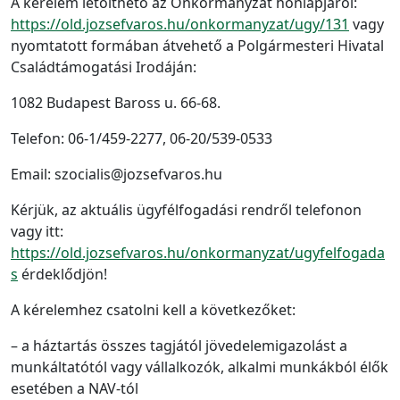
A kérelem letölthető az Önkormányzat honlapjáról:
https://old.jozsefvaros.hu/onkormanyzat/ugy/131
vagy
nyomtatott formában átvehető a Polgármesteri Hivatal
Családtámogatási Irodáján:
1082 Budapest Baross u. 66-68.
Telefon: 06-1/459-2277, 06-20/539-0533
Email: szocialis@jozsefvaros.hu
Kérjük, az aktuális ügyfélfogadási rendről telefonon
vagy itt:
https://old.jozsefvaros.hu/onkormanyzat/ugyfelfogada
s
érdeklődjön!
A kérelemhez csatolni kell a következőket:
– a háztartás összes tagjától jövedelemigazolást a
munkáltatótól vagy vállalkozók, alkalmi munkákból élők
esetében a NAV-tól