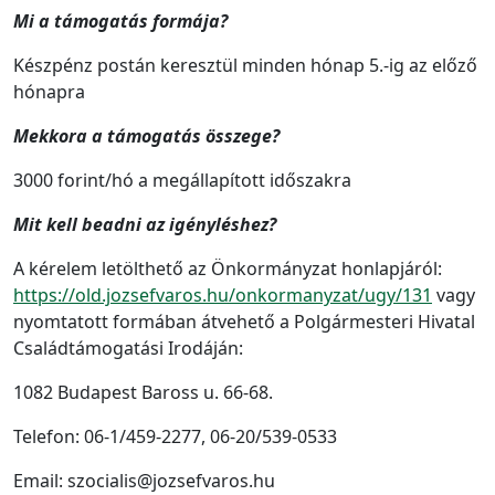
Mi a támogatás formája?
Készpénz postán keresztül minden hónap 5.-ig az előző
hónapra
Mekkora a támogatás összege?
3000 forint/hó a megállapított időszakra
Mit kell beadni az igényléshez?
A kérelem letölthető az Önkormányzat honlapjáról:
https://old.jozsefvaros.hu/onkormanyzat/ugy/131
vagy
nyomtatott formában átvehető a Polgármesteri Hivatal
Családtámogatási Irodáján:
1082 Budapest Baross u. 66-68.
Telefon: 06-1/459-2277, 06-20/539-0533
Email: szocialis@jozsefvaros.hu