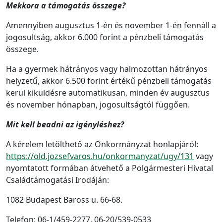
Mekkora a támogatás összege?
Amennyiben augusztus 1-én és november 1-én fennáll a
jogosultság, akkor 6.000 forint a pénzbeli támogatás
összege.
Ha a gyermek hátrányos vagy halmozottan hátrányos
helyzetű, akkor 6.500 forint értékű pénzbeli támogatás
kerül kiküldésre automatikusan, minden év augusztus
és november hónapban, jogosultságtól függően.
Mit kell beadni az igényléshez?
A kérelem letölthető az Önkormányzat honlapjáról:
https://old.jozsefvaros.hu/onkormanyzat/ugy/131
vagy
nyomtatott formában átvehető a Polgármesteri Hivatal
Családtámogatási Irodáján:
1082 Budapest Baross u. 66-68.
Telefon: 06-1/459-2277, 06-20/539-0533