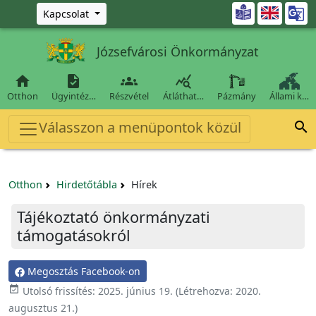
Ugrás a fő tartalomra

Kapcsolat
Józsefvárosi Önkormányzat




Otthon
Ügyintéz…
Részvétel
Átláthat…
Pázmány
Állami k…
Válasszon a menüpontok közül

Otthon
Hirdetőtábla
Hírek
Tájékoztató önkormányzati
támogatásokról
Megosztás Facebook-on

Utolsó frissítés:
2025. június 19.
(Létrehozva:
2020.
augusztus 21.
)