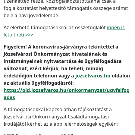
tizenketted része. Közfoglalkoztatottaknál csak a
foglalkoztatást helyettesítő támogatás összege számít
bele a havi jövedelembe.
Az elérhető támogatásokról az összefoglalót
innen is
letöltheti >>>
Figyelem! A koronavírus-járványra tekintettel a
Józsefvárosi Önkormányzat hivatalának és
intézményeinek nyitvatartása és ügyfélfogadása
változhat, ezért kérjük, ha teheti, mindig
érdeklődjön telefonon vagy a
jozsefvaros.hu
oldalon
az aktuális ügyfélfogadásról:
https://old.jozsefvaros.hu/onkormanyzat/ugyfelfog
adas
A támogatásokkal kapcsolatban tájékoztatást a
Józsefvárosi Önkormányzat Családtámogatási
Irodájától kérhet az alábbi elérhetőségek egyikén: