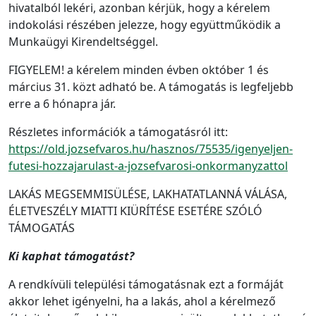
hivatalból lekéri, azonban kérjük, hogy a kérelem
indokolási részében jelezze, hogy együttműködik a
Munkaügyi Kirendeltséggel.
FIGYELEM! a kérelem minden évben október 1 és
március 31. közt adható be. A támogatás is legfeljebb
erre a 6 hónapra jár.
Részletes információk a támogatásról itt:
https://old.jozsefvaros.hu/hasznos/75535/igenyeljen-
futesi-hozzajarulast-a-jozsefvarosi-onkormanyzattol
LAKÁS MEGSEMMISÜLÉSE, LAKHATATLANNÁ VÁLÁSA,
ÉLETVESZÉLY MIATTI KIÜRÍTÉSE ESETÉRE SZÓLÓ
TÁMOGATÁS
Ki kaphat támogatást?
A rendkívüli települési támogatásnak ezt a formáját
akkor lehet igényelni, ha a lakás, ahol a kérelmező