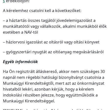
s
érdeklődjön!
A kérelemhez csatolni kell a következőket:
– a háztartás összes tagjától jövedelemigazolást a
munkáltatótól vagy vállalkozók, alkalmi munkákból élők
esetében a NAV-tól
– háziorvosi igazolást az oltásról vagy oltási könyvet
– gyógyszertári nyugtát az oltóanyag megvásárlásáról
Egyéb információk
Ha Ön regisztrált álláskereső, akkor nem szükséges 30
napnál nem régebbi hatósági bizonyítványt csatolnia a
Munkaügyi Kirendeltségtől, mert azt az önkormányzat
hivatalból lekéri, azonban kérjük, hogy a kérelem
indokolási részében jelezze, hogy együttműködik a
Munkaügyi Kirendeltséggel.