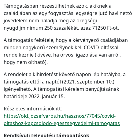
Támogatásban részesülhetnek azok, akiknek a
családjában az egy fogyasztási egységre jutó havi nettó
jövedelem nem haladja meg az öregségi
nyugdíjminimum 250 százalékát, azaz 71250 Ft-ot.
A támogatás feltétele, hogy a kérvényező családjában
minden nagykorú személynek kell COVID-oltással
rendelkeznie (kivéve, ha orvosi igazolása van arról,
hogy nem oltható).
A rendelet a kihirdetést követő napon lép hatályba, a
támogatás ettől a naptól (2021. szeptember 10.)
igényelhető. A támogatási kérelem benyújtásának
határideje 2022. január 15.
Részletes információk itt:
https://old.jozsefvaros.hu/hasznos/77045/covid-
oltashoz-kapcsolodo-egeszsegvedelmi-tamogatas
Rendkívüli települési támogatások