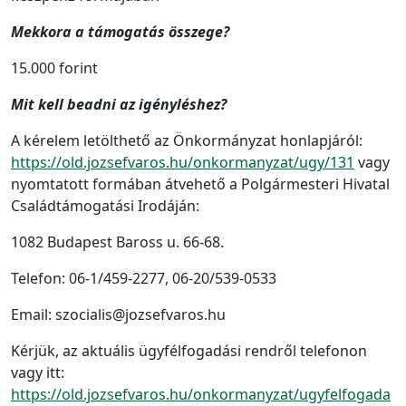
Mekkora a támogatás összege?
15.000 forint
Mit kell beadni az igényléshez?
A kérelem letölthető az Önkormányzat honlapjáról:
https://old.jozsefvaros.hu/onkormanyzat/ugy/131
vagy
nyomtatott formában átvehető a Polgármesteri Hivatal
Családtámogatási Irodáján:
1082 Budapest Baross u. 66-68.
Telefon: 06-1/459-2277, 06-20/539-0533
Email: szocialis@jozsefvaros.hu
Kérjük, az aktuális ügyfélfogadási rendről telefonon
vagy itt:
https://old.jozsefvaros.hu/onkormanyzat/ugyfelfogada