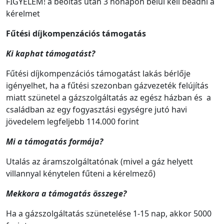
FIGYELEM! a beoltás után 3 hónapon belül kell beadni a
kérelmet
Fűtési díjkompenzációs támogatás
Ki kaphat támogatást?
Fűtési díjkompenzációs támogatást lakás bérlője
igényelhet, ha a fűtési szezonban gázvezeték felújítás
miatt szünetel a gázszolgáltatás az egész házban és a
családban az egy fogyasztási egységre jutó havi
jövedelem legfeljebb 114.000 forint
Mi a támogatás formája?
Utalás az áramszolgáltatónak (mivel a gáz helyett
villannyal kénytelen fűteni a kérelmező)
Mekkora a támogatás összege?
Ha a gázszolgáltatás szünetelése 1-15 nap, akkor 5000