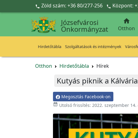
Ugrás a fő tartalomra
Zöld szám: +36 80/277-256
Központ: +



Józsefvárosi
Önkormányzat
Otthon
Hirdetőtábla
Szolgáltatások és intézmények
Városfe
Otthon
Hirdetőtábla
Hírek
Kutyás piknik a Kálvári
Megosztás Facebook-on

Utolsó frissítés:
2022. szeptember 14.