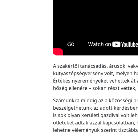
A szakértői tanácsadás, árusok, vak
kutyaszépségverseny volt, melyen há
Értékes nyereményeket vehettek át a
hőség ellenére – sokan részt vettek
Számunkra mindig az a közösségi pr
beszélgethetünk az adott kérdésben 
is sok olyan kerületi gazdival volt 
ötleteket adtak azzal kapcsolatban, 
lehetne véleményük szerint tisztábba