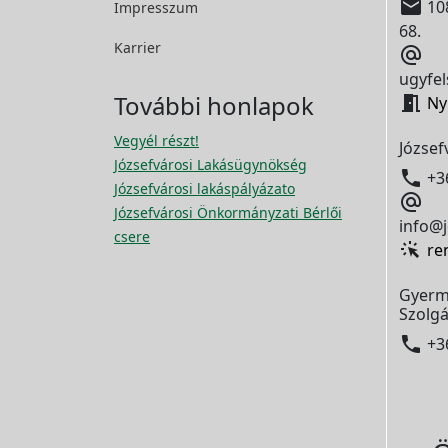

108
Impresszum
68.
Karrier

ugyfel
További honlapok

Ny
Vegyél részt!
József
Józsefvárosi Lakásügynökség

+3
Józsefvárosi lakáspályázato

Józsefvárosi Önkormányzati Bérlői
info@j
csere
re
Gyerm
Szolgá

+3