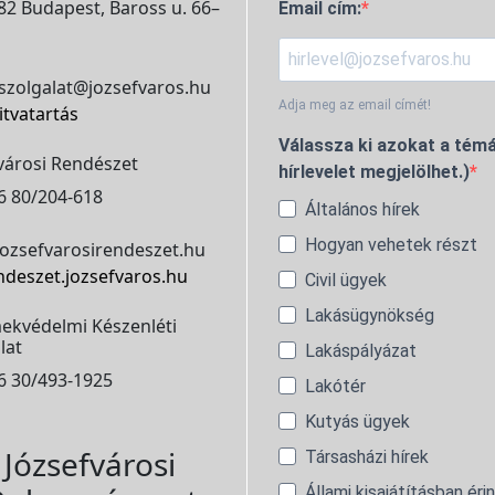
2 Budapest, Baross u. 66–
Email cím:
szolgalat@jozsefvaros.hu
Adja meg az email címét!
itvatartás
Válassza ki azokat a témá
városi Rendészet
hírlevelet megjelölhet.)
6 80/204-618
Általános hírek
Hogyan vehetek részt
ozsefvarosirendeszet.hu
ndeszet.jozsefvaros.hu
Civil ügyek
Lakásügynökség
ekvédelmi Készenléti
lat
Lakáspályázat
6 30/493-1925
Lakótér
Kutyás ügyek
Józsefvárosi
Társasházi hírek
Állami kisajátításban éri