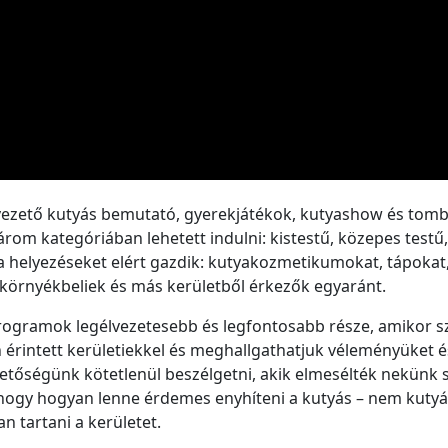
vezető kutyás bemutató, gyerekjátékok, kutyashow és tombol
rom kategóriában lehetett indulni: kistestű, közepes testű
 helyezéseket elért gazdik: kutyakozmetikumokat, tápokat, 
, környékbeliek és más kerületből érkezők egyaránt.
ogramok legélvezetesebb és legfontosabb része, amikor s
érintett kerületiekkel és meghallgathatjuk véleményüket és
lehetőségünk kötetlenül beszélgetni, akik elmesélték nekünk 
hogy hogyan lenne érdemes enyhíteni a kutyás – nem kutyás 
n tartani a kerületet.