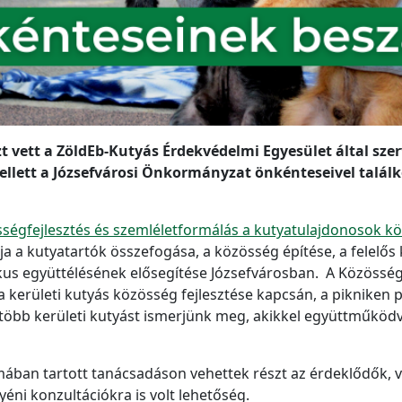
zt vett a ZöldEb-Kutyás Érdekvédelmi Egyesület által szer
llett a Józsefvárosi Önkormányzat önkénteseivel találk
ségfejlesztés és szemléletformálás a kutyatulajdonosok k
a a kutyatartók összefogása, a közösség építése, a felelős
s együttélésének elősegítése Józsefvárosban. A Közösségi
 kerületi kutyás közösség fejlesztése kapcsán, a pikniken p
 több kerületi kutyást ismerjünk meg, akikkel együttműkö
ban tartott tanácsadáson vehettek részt az érdeklődők, v
gyéni konzultációkra is volt lehetőség.