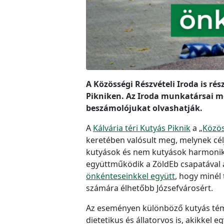
A Közösségi Részvételi Iroda is rés
Pikniken. Az Iroda munkatársai me
beszámolójukat olvashatják.
A
Kálvária téri Kutyás Piknik
a „
Közös
keretében valósult meg, melynek célj
kutyások és nem kutyások harmoniku
együttműködik a ZöldEb csapatával a
önkénteseinkkel együtt
, hogy minél
számára élhetőbb Józsefvárosért.
Az eseményen különböző kutyás témá
dietetikus és állatorvos is, akikkel e