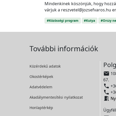
Mindenkinek köszönjük, hogy hozzátet
várjuk a reszvetel@jozsefvaros.hu e
#Közösségi program
#Kutya
#Orczy n
További információk
Polg
Közérdekű adatok

108
Okostérképek
67.

+36
Adatvédelem

+36
Akadálymentesítési
nyilatkozat

Ny
Honlaptérkép
Ügyfél