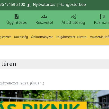
36 1/459-2100
Nyitvatartás
|
Hangostérkép




Ügyintézés
Részvétel
Átláthatóság
Pázmán
jlesztés
Közösség
Önkormányzat
Polgármesteri Hivatal
Választási in
a téren
(Létrehozva:
2021. július 1.
)