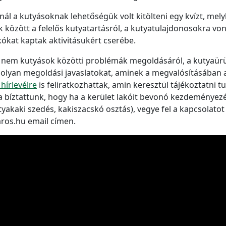
ánál a kutyásoknak lehetőségük volt kitölteni egy kvízt, me
között a felelős kutyatartásról, a kutyatulajdonosokra von
ókat kaptak aktivitásukért cserébe.
s nem kutyások közötti problémák megoldásáról, a kutyaürül
olyan megoldási javaslatokat, aminek a megvalósításában a
 hírlevélre
is feliratkozhattak, amin keresztül tájékoztatni t
bíztattunk, hogy ha a kerület lakóit bevonó kezdeményezést
tyakaki szedés, kakiszacskó osztás), vegye fel a kapcsolatot
aros.hu email címen.