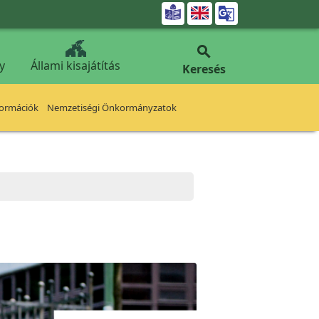


y
Állami kisajátítás
Keresés
formációk
Nemzetiségi Önkormányzatok