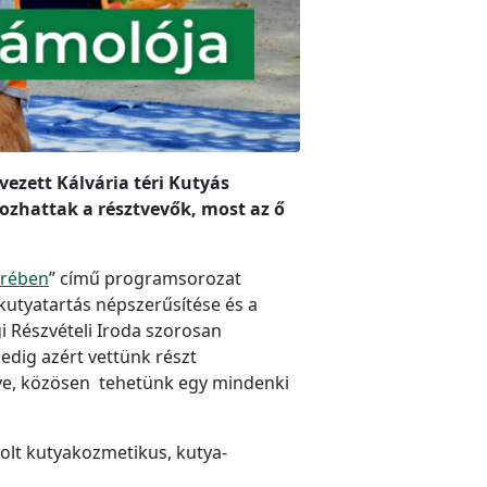
vezett Kálvária téri Kutyás
ozhattak a résztvevők, most az ő
örében
” című programsorozat
 kutyatartás népszerűsítése és a
 Részvételi Iroda szorosan
edig azért vettünk részt
dve, közösen tehetünk egy mindenki
olt kutyakozmetikus, kutya-