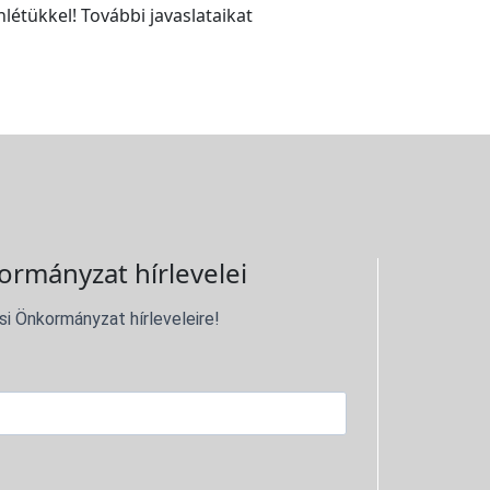
létükkel! További javaslataikat
ormányzat hírlevelei
si Önkormányzat hírleveleire!