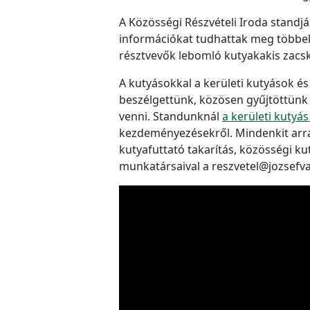
A Közösségi Részvételi Iroda standj
információkat tudhattak meg többek 
résztvevők lebomló kutyakakis zacsk
A kutyásokkal a kerületi kutyások é
beszélgettünk, közösen gyűjtöttünk 
venni. Standunknál
a kerületi kutyás
kezdeményezésekről. Mindenkit arra 
kutyafuttató takarítás, közösségi ku
munkatársaival a reszvetel@jozsefv