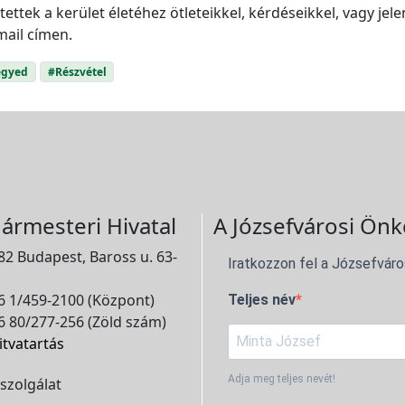
tek a kerület életéhez ötleteikkel, kérdéseikkel, vagy jelen
mail címen.
egyed
#Részvétel
ármesteri Hivatal
A Józsefvárosi Önk
2 Budapest, Baross u. 63-
Iratkozzon fel a Józsefváro
 1/459-2100 (Központ)
Teljes név
 80/277-256 (Zöld szám)
itvatartás
Adja meg teljes nevét!
szolgálat