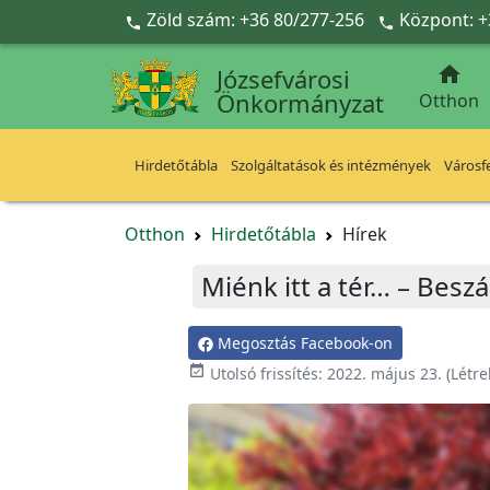
Ugrás a fő tartalomra
Zöld szám: +36 80/277-256
Központ: +



Józsefvárosi
Önkormányzat
Otthon
Hirdetőtábla
Szolgáltatások és intézmények
Városfe
Otthon
Hirdetőtábla
Hírek
Miénk itt a tér… – Besz
Megosztás Facebook-on

Utolsó frissítés:
2022. május 23.
(Létr