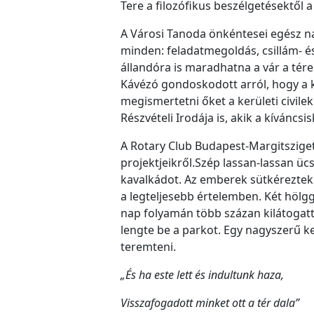
Tere a filozófikus beszélgetésektől
A Városi Tanoda önkéntesei egész nap
minden: feladatmegoldás, csillám- és
állandóra is maradhatna a vár a tére
Kávézó gondoskodott arról, hogy a k
megismertetni őket a kerületi civile
Részvételi Irodája is, akik a kíván
A Rotary Club Budapest-Margitsziget
projektjeikről.Szép lassan-lassan üc
kavalkádot. Az emberek sütkéreztek 
a legteljesebb értelemben. Két hölgg
nap folyamán több százan kilátogattak
lengte be a parkot. Egy nagyszerű 
teremteni.
„És ha este lett és indultunk haza,
Visszafogadott minket ott a tér dala”