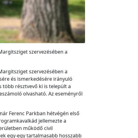
-Margitsziget szervezésében a
Margitsziget szervezésében a
sére és ismerkedésére irányuló
 több résztvevő ki is települt a
 beszámoló olvasható. Az eseményről
lnár Ferenc Parkban hétvégén első
programkavalkád jellemezte a
erületben működő civil
senek egy-egy tartalmasabb hosszabb