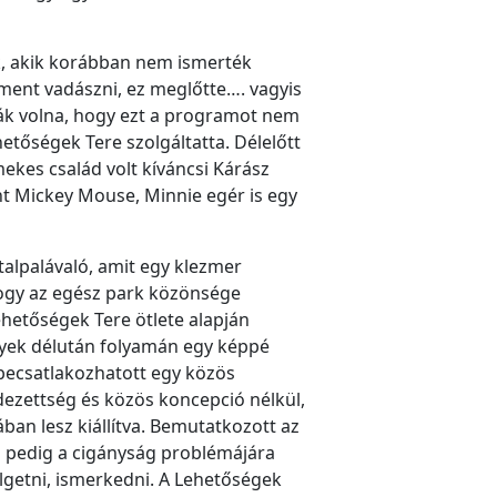
ok, akik korábban nem ismerték
lment vadászni, ez meglőtte…. vagyis
lták volna, hogy ezt a programot nem
hetőségek Tere szolgáltatta. Délelőtt
ekes család volt kíváncsi Kárász
nt Mickey Mouse, Minnie egér is egy
talpalávaló, amit egy klezmer
hogy az egész park közönsége
ehetőségek Tere ötlete alapján
ények délután folyamán egy képpé
becsatlakozhatott egy közös
ndezettség és közös koncepció nélkül,
ban lesz kiállítva. Bemutatkozott az
otó pedig a cigányság problémájára
zélgetni, ismerkedni. A Lehetőségek