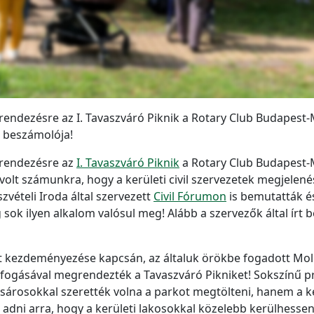
rendezésre az I. Tavaszváró Piknik a Rotary Club Budapest
 beszámolója!
grendezésre az
I. Tavaszváró Piknik
a Rotary Club Budapest-
lt számunkra, hogy a kerületi civil szervezetek megjelené
ételi Iroda által szervezett
Civil Fórumon
is bemutatták és
ok ilyen alkalom valósul meg! Alább a szervezők által írt
t kezdeményezése kapcsán, az általuk örökbe fogadott Mo
szefogásával megrendezték a Tavaszváró Pikniket! Sokszínű 
sárosokkal szerették volna a parkot megtölteni, hanem a k
t adni arra, hogy a kerületi lakosokkal közelebb kerülhes