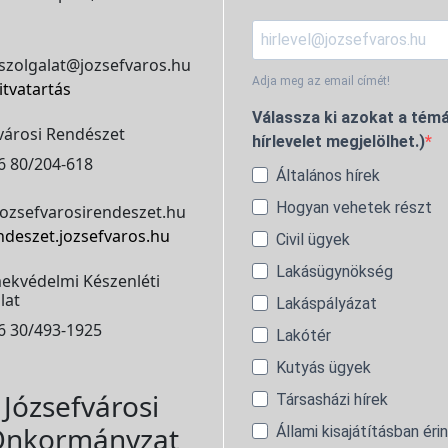
szolgalat@jozsefvaros.hu
Adja meg az email címét!
itvatartás
Válassza ki azokat a témá
városi Rendészet
hírlevelet megjelölhet.)
6 80/204-618
Általános hírek
Hogyan vehetek részt
ozsefvarosirendeszet.hu
ndeszet.jozsefvaros.hu
Civil ügyek
Lakásügynökség
ekvédelmi Készenléti
lat
Lakáspályázat
6 30/493-1925
Lakótér
Kutyás ügyek
Józsefvárosi
Társasházi hírek
nkormányzat
Állami kisajátításban éri