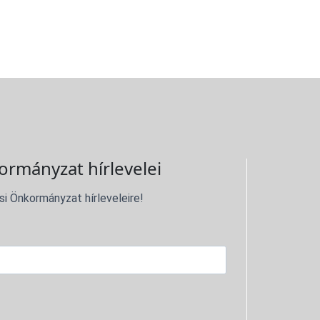
ormányzat hírlevelei
si Önkormányzat hírleveleire!