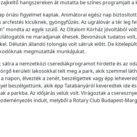
 a zajkeltő hangszereken át mutatta be színes programjait a
 óriási figyelmet kaptak. Animátorai egész nap biztosított
 arcfestés kicsiknek, gyöngyfűzés. Az ugrálóvár a tér leg fe
n” mondta az egyik szülő. Az Oltalom Kórház jóvoltából volt
ilátogatók ne maradjanak éhesek. Bevonásuk tudatos volt, 
kkel. Délután állandó tolongás volt sátruk előtt. De kitelep
csiskodóknak megmutatták munkájukat.
 sátra a nemzetközi cserediákprogramot hirdette és az oda
sörgő kerületi lakosokkal telt meg a park, akik szemmel lát
a napon, élvezték a zenét, beszélgettek vagy épp leheveredt
yel beszélgettünk, akik épp Tatabányáról keveredtek ide és
 a parkba. Az időjárás velük volt. Virágoztak a cseresznyefá
kezdeményezés indult, melyből a Rotary Club Budapest-Mar