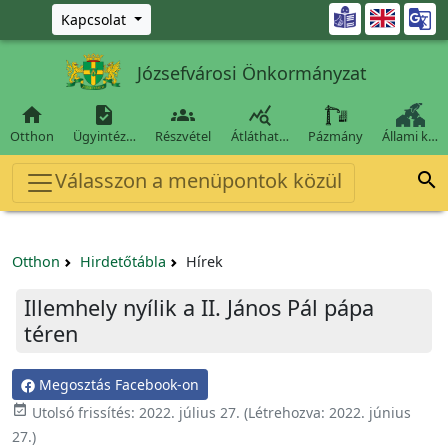
Ugrás a fő tartalomra

Kapcsolat
Józsefvárosi Önkormányzat




Otthon
Ügyintéz…
Részvétel
Átláthat…
Pázmány
Állami k…
Válasszon a menüpontok közül

Otthon
Hirdetőtábla
Hírek
Illemhely nyílik a II. János Pál pápa
téren
Megosztás Facebook-on

Utolsó frissítés:
2022. július 27.
(Létrehozva:
2022. június
27.
)