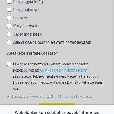
Lakásügynökség
Lakáspályázat
Lakótér
Kutyás ügyek
Társasházi hírek
Állami kisajátításban érintett házak lakóinak
Adatkezelési tájékoztató
Önkéntesen hozzájárulok személyes adataim
kezeléséhez az
Adatkezelési tájékoztatóban
részletezetteknek megfelelően. Megértettem, hogy
hozzájárulásom visszavonására bármikor lehetőségem
van.
A leiratkozás a hírlevél alján található linkkel lesz lehetséges.
Feliratkozom!
Weboldalainkon sütiket és egyéb internetes