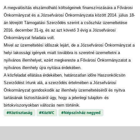
A megvalósítás elszámolható költségeinek finanszírozására a Fővárosi
Önkormányzat és a Józsefvárosi Önkormányzata között 2014. július 18-
án létrejött Támogatási Szerződés szerint a csőszház üzemeltetése
2016. december 31-ig, és az azt követő 3 évig a Józsefvárosi
Önkormányzat feladata volt.
Mivel az üzemeltetési időszak lejárt, de a Józsefvárosi Önkormányzat a
helyi lakossági igények miatt továbbra is szeretné üzemeltetni a
nyilvános illemhelyet, ezért megkereste a Fővárosi Önkormányzatot a
nyilvános illemhely újra nyitása érdekében.
A közfeladat ellátása érdekében, határozatlan időre Haszonkölcsön
Szerződést írtunk alá, a szerződés értelmében a Józsefvárosi
Önkormányzat gondoskodik az illemhely üzemeltetéséről és nyitva
tartásának biztosításáról úgy, hogy a jelenlegi tulajdon- és
birtokviszonyokban változás nem történik.
#Köztisztaság
#KözWC
#Népszínház negyed