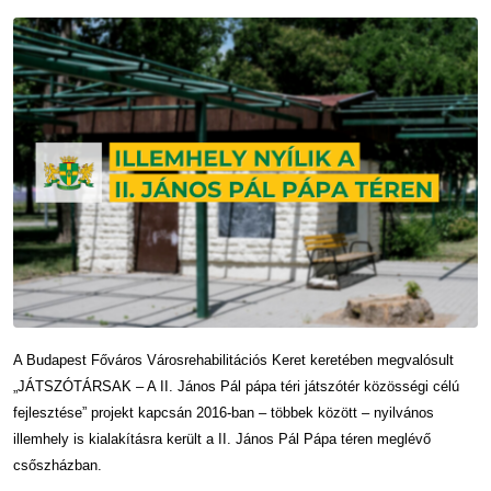
A Budapest Főváros Városrehabilitációs Keret keretében megvalósult
„JÁTSZÓTÁRSAK – A II. János Pál pápa téri játszótér közösségi célú
fejlesztése” projekt kapcsán 2016-ban – többek között – nyilvános
illemhely is kialakításra került a II. János Pál Pápa téren meglévő
csőszházban.