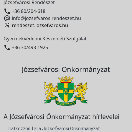
Józsefvárosi Rendészet

+36 80/204-618

info@jozsefvarosirendeszet.hu
rendeszet.jozsefvaros.hu
Gyermekvédelmi Készenléti Szolgálat

+36 30/493-1925
Józsefvárosi Önkormányzat
A Józsefvárosi Önkormányzat hírlevelei
Iratkozzon fel a Józsefvárosi Önkormányzat