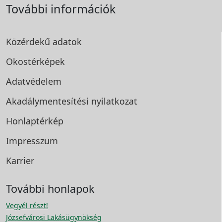
További információk
Közérdekű adatok
Okostérképek
Adatvédelem
Akadálymentesítési
nyilatkozat
Honlaptérkép
Impresszum
Karrier
További honlapok
Vegyél részt!
Józsefvárosi Lakásügynökség