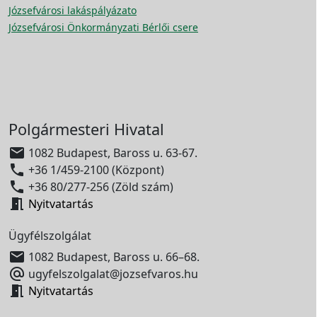
Józsefvárosi lakáspályázato
Józsefvárosi Önkormányzati Bérlői csere
Polgármesteri Hivatal

1082 Budapest, Baross u. 63-67.

+36 1/459-2100 (Központ)

+36 80/277-256 (Zöld szám)

Nyitvatartás
Ügyfélszolgálat

1082 Budapest, Baross u. 66–68.

ugyfelszolgalat@jozsefvaros.hu

Nyitvatartás