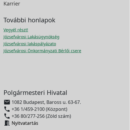
Karrier
További honlapok
Vegyél részt!
Józsefvárosi Lakásügynökség
Józsefvárosi lakáspályázato
Józsefvárosi Önkormányzati Bérlői csere
Polgármesteri Hivatal

1082 Budapest, Baross u. 63-67.

+36 1/459-2100 (Központ)

+36 80/277-256 (Zöld szám)

Nyitvatartás