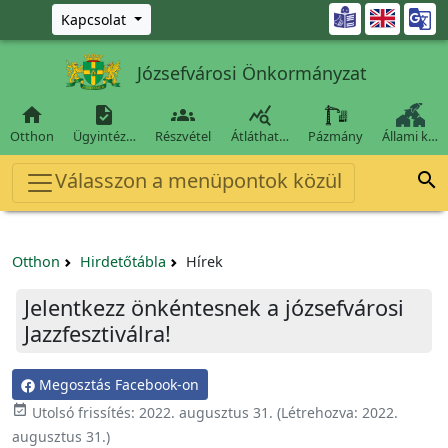
Ugrás a fő tartalomra

Kapcsolat
Józsefvárosi Önkormányzat




Otthon
Ügyintéz…
Részvétel
Átláthat…
Pázmány
Állami k…
Válasszon a menüpontok közül

Otthon
Hirdetőtábla
Hírek
Jelentkezz önkéntesnek a józsefvárosi
Jazzfesztiválra!
Megosztás Facebook-on

Utolsó frissítés:
2022. augusztus 31.
(Létrehozva:
2022.
augusztus 31.
)