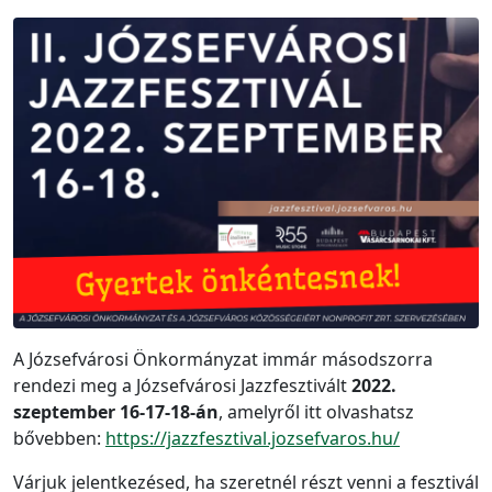
A Józsefvárosi Önkormányzat immár másodszorra
rendezi meg a Józsefvárosi Jazzfesztivált
2022.
szeptember 16-17-18-án
, amelyről itt olvashatsz
bővebben:
https://jazzfesztival.jozsefvaros.hu/
Várjuk jelentkezésed, ha szeretnél részt venni a fesztivál