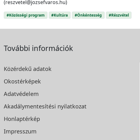
(reszvetel@jozsefvaros.hu)
#Közösségi program
#Kultúra
#Önkéntesség
#Részvétel
További információk
Közérdekű adatok
Okostérképek
Adatvédelem
Akadálymentesítési
nyilatkozat
Honlaptérkép
Impresszum