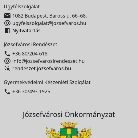
Ügyfélszolgálat

1082 Budapest, Baross u. 66–68.

ugyfelszolgalat@jozsefvaros.hu

Nyitvatartás
Józsefvárosi Rendészet

+36 80/204-618

info@jozsefvarosirendeszet.hu
rendeszet.jozsefvaros.hu
Gyermekvédelmi Készenléti Szolgálat

+36 30/493-1925
Józsefvárosi Önkormányzat