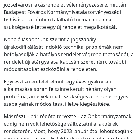
józsefvárosi lakásrendelet véleményezésére, miután
Budapest Főváros Kormányhivatala törvényességi
felhívása – a címben található formai hiba miatt –
szükségessé tette egy új rendelet megalkotását.
Noha álláspontunk szerint a jogszabály
újrakodifikálását indokló technikai problémák nem
befolyásolják a hatályos rendelet végrehajthatóságát, a
rendelet újratárgyalása kapcsán szeretnénk további
módosításokat eszközölni a rendeleten.
Egyrészt a rendelet elmúlt egy éves gyakorlati
alkalmazása során felszínre került néhány olyan
probléma, amelyek miatt szükséges a rendelet egyes
szabályainak módosítása, illetve kiegészítése.
Másrészt – bár régóta tervezte – az Önkormányzatnak
eddig nem volt lehetősége változtatni a lakbérek
rendszerén. Most, hogy 2023 januárjától lehetőségünk
van rá, egy új szociális lakbérkonstrukciót szeretnénk