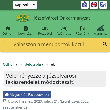
Ugrás a fő tartalomra

Kapcsolat
Józsefvárosi Önkormányzat




Otthon
Ügyintéz…
Részvétel
Átláthat…
Pázmány
Állami k…
Válasszon a menüpontok közül

Otthon
Hirdetőtábla
Hírek
Véleményezze a józsefvárosi
lakásrendelet módosításait!
Megosztás Facebook-on

Utolsó frissítés:
2023. július 21.
(Létrehozva:
2022.
szeptember 29.
)