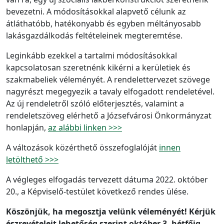
bevezetni. A módosításokkal alapvető célunk az
átláthatóbb, hatékonyabb és egyben méltányosabb
lakásgazdálkodás feltételeinek megteremtése.
Leginkább ezekkel a tartalmi módosításokkal
kapcsolatosan szeretnénk kikérni a kerületiek és
szakmabeliek véleményét. A rendelettervezet szövege
nagyrészt megegyezik a tavaly elfogadott rendeletével.
Az új rendeletről szóló előterjesztés, valamint a
rendeletszöveg elérhető a Józsefvárosi Önkormányzat
honlapján,
az alábbi linken >>>
A változások közérthető összefoglalóját
innen
letölthető >>>
A végleges elfogadás tervezett dátuma 2022. október
20., a Képviselő-testület következő rendes ülése.
Köszönjük, ha megosztja velünk véleményét! Kérjük
észrevételeit lehetőség szerint október 3. hétfőig