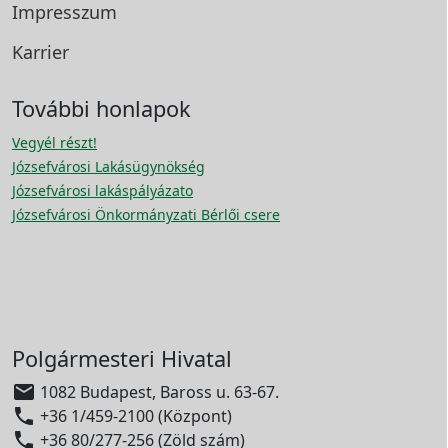
Impresszum
Karrier
További honlapok
Vegyél részt!
Józsefvárosi Lakásügynökség
Józsefvárosi lakáspályázato
Józsefvárosi Önkormányzati Bérlői csere
Polgármesteri Hivatal

1082 Budapest, Baross u. 63-67.

+36 1/459-2100 (Központ)

+36 80/277-256 (Zöld szám)