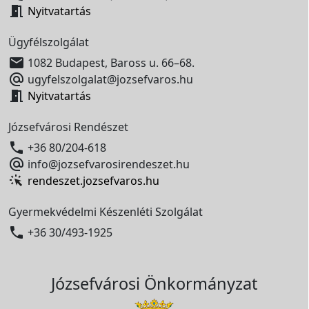

Nyitvatartás
Ügyfélszolgálat

1082 Budapest, Baross u. 66–68.

ugyfelszolgalat@jozsefvaros.hu

Nyitvatartás
Józsefvárosi Rendészet

+36 80/204-618

info@jozsefvarosirendeszet.hu
rendeszet.jozsefvaros.hu
Gyermekvédelmi Készenléti Szolgálat

+36 30/493-1925
Józsefvárosi Önkormányzat