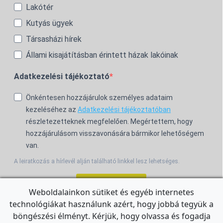
Lakótér
Kutyás ügyek
Társasházi hírek
Állami kisajátításban érintett házak lakóinak
Adatkezelési tájékoztató
Önkéntesen hozzájárulok személyes adataim
kezeléséhez az
Adatkezelési tájékoztatóban
részletezetteknek megfelelően. Megértettem, hogy
hozzájárulásom visszavonására bármikor lehetőségem
van.
A leiratkozás a hírlevél alján található linkkel lesz lehetséges.
Feliratkozom!
Weboldalainkon sütiket és egyéb internetes
technológiákat használunk azért, hogy jobbá tegyük a
For the English Newsletter, click
HERE.
böngészési élményt. Kérjük, hogy olvassa és fogadja