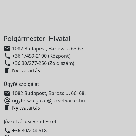
Polgármesteri Hivatal

1082 Budapest, Baross u. 63-67.

+36 1/459-2100 (Központ)

+36 80/277-256 (Zöld szám)

Nyitvatartás
Ügyfélszolgálat

1082 Budapest, Baross u. 66–68.

ugyfelszolgalat@jozsefvaros.hu

Nyitvatartás
Józsefvárosi Rendészet

+36 80/204-618