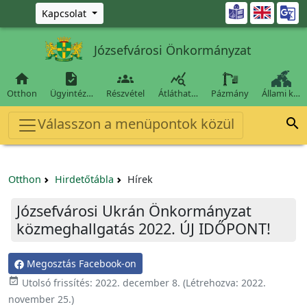
Ugrás a fő tartalomra

Kapcsolat
Józsefvárosi Önkormányzat




Otthon
Ügyintéz…
Részvétel
Átláthat…
Pázmány
Állami k…
Válasszon a menüpontok közül

Otthon
Hirdetőtábla
Hírek
Józsefvárosi Ukrán Önkormányzat
közmeghallgatás 2022. ÚJ IDŐPONT!
Megosztás Facebook-on

Utolsó frissítés:
2022. december 8.
(Létrehozva:
2022.
november 25.
)