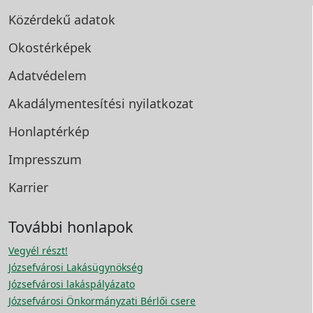
Közérdekű adatok
Okostérképek
Adatvédelem
Akadálymentesítési
nyilatkozat
Honlaptérkép
Impresszum
Karrier
További honlapok
Vegyél részt!
Józsefvárosi Lakásügynökség
Józsefvárosi lakáspályázato
Józsefvárosi Önkormányzati Bérlői csere