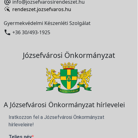

info@jozsefvarosirendeszet.hu
rendeszet.jozsefvaros.hu
Gyermekvédelmi Készenléti Szolgálat

+36 30/493-1925
Józsefvárosi Önkormányzat
A Józsefvárosi Önkormányzat hírlevelei
Iratkozzon fel a Józsefvárosi Önkormányzat
hírleveleire!
Teljes név