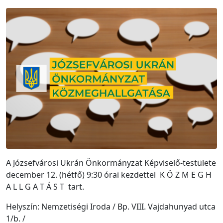
A Józsefvárosi Ukrán Önkormányzat Képviselő-testülete
december 12. (hétfő) 9:30 órai kezdettel K Ö Z M E G H
A L L G A T Á S T tart.
Helyszín: Nemzetiségi Iroda / Bp. VIII. Vajdahunyad utca
1/b. /