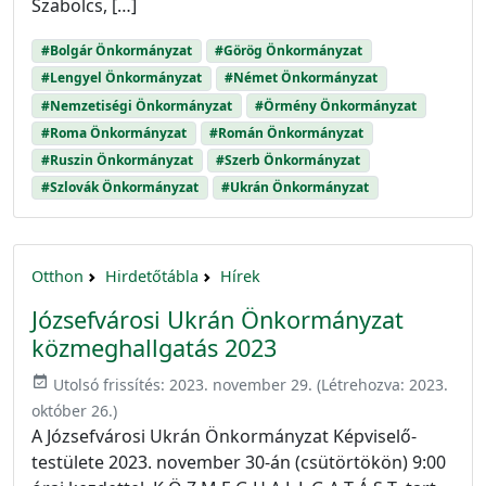
Szabolcs, […]
#Bolgár Önkormányzat
#Görög Önkormányzat
#Lengyel Önkormányzat
#Német Önkormányzat
#Nemzetiségi Önkormányzat
#Örmény Önkormányzat
#Roma Önkormányzat
#Román Önkormányzat
#Ruszin Önkormányzat
#Szerb Önkormányzat
#Szlovák Önkormányzat
#Ukrán Önkormányzat
Otthon
Hirdetőtábla
Hírek
Józsefvárosi Ukrán Önkormányzat
közmeghallgatás 2023
event_available
Utolsó frissítés:
2023. november 29.
(Létrehozva:
2023.
október 26.
)
A Józsefvárosi Ukrán Önkormányzat Képviselő-
testülete 2023. november 30-án (csütörtökön) 9:00