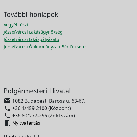
További honlapok
Vegyél részt!
Józsefvárosi Lakásügynökség
Józsefvárosi lakáspályázato
Józsefvárosi Önkormányzati Bérlői csere
Polgármesteri Hivatal

1082 Budapest, Baross u. 63-67.

+36 1/459-2100 (Központ)

+36 80/277-256 (Zöld szám)

Nyitvatartás
Ügyfélszolgálat