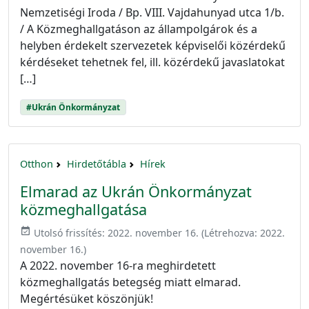
Nemzetiségi Iroda / Bp. VIII. Vajdahunyad utca 1/b.
/ A Közmeghallgatáson az állampolgárok és a
helyben érdekelt szervezetek képviselői közérdekű
kérdéseket tehetnek fel, ill. közérdekű javaslatokat
[…]
#Ukrán Önkormányzat
Otthon
Hirdetőtábla
Hírek
Elmarad az Ukrán Önkormányzat
közmeghallgatása
event_available
Utolsó frissítés:
2022. november 16.
(Létrehozva:
2022.
november 16.
)
A 2022. november 16-ra meghirdetett
közmeghallgatás betegség miatt elmarad.
Megértésüket köszönjük!