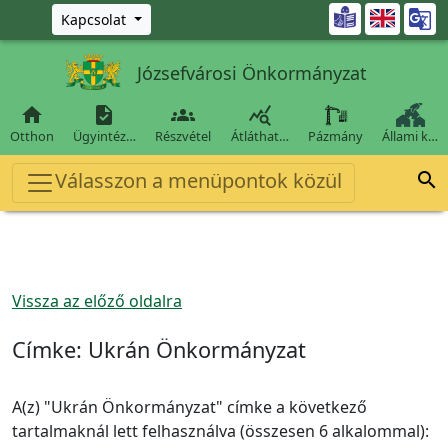
Ugrás a fő tartalomra

Kapcsolat
Józsefvárosi Önkormányzat




Otthon
Ügyintéz…
Részvétel
Átláthat…
Pázmány
Állami k…
Válasszon a menüpontok közül

Vissza az előző oldalra
Címke:
Ukrán Önkormányzat
A(z) "Ukrán Önkormányzat" címke a következő
tartalmaknál lett felhasználva (összesen 6 alkalommal):