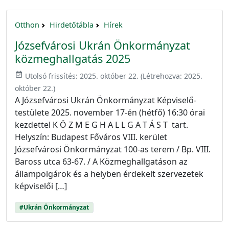
Otthon
Hirdetőtábla
Hírek
Józsefvárosi Ukrán Önkormányzat
közmeghallgatás 2025
event_available
Utolsó frissítés:
2025. október 22.
(Létrehozva:
2025.
október 22.
)
A Józsefvárosi Ukrán Önkormányzat Képviselő-
testülete 2025. november 17-én (hétfő) 16:30 órai
kezdettel K Ö Z M E G H A L L G A T Á S T tart.
Helyszín: Budapest Főváros VIII. kerület
Józsefvárosi Önkormányzat 100-as terem / Bp. VIII.
Baross utca 63-67. / A Közmeghallgatáson az
állampolgárok és a helyben érdekelt szervezetek
képviselői […]
#Ukrán Önkormányzat