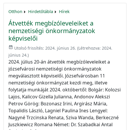
Otthon
Hirdetőtábla
Hírek
Átvették megbízóleveleiket a
nemzetiségi önkormányzatok
képviselői
event_available
Utolsó frissítés:
2024. június 26.
(Létrehozva:
2024.
június 24.
)
2024. július 20-án átvették megbízóleveleiket a
józsefvárosi nemzetiségi önkormányzatok
megválasztott képviselői. Józsefvárosban 11
nemzetiségi önkormányzat kezdi meg, illetve
folytatja munkáját 2024. októbertől: Bolgár: Kolozsi
Lajos, Kalicov Gizella Julianna, Andonov Alekszi
Petrov Görög: Bozonasz Irini, Argirász Mária,
Topalidis László, Lagniel Paulina Ines Lengyel:
Nagyné Trzcinska Renata, Sziva Wanda, Berkeczné
Juszkiewicz Romana Német: Dr. Szabadkai Antal