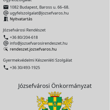

1082 Budapest, Baross u. 66–68.

ugyfelszolgalat@jozsefvaros.hu

Nyitvatartás
Józsefvárosi Rendészet

+36 80/204-618

info@jozsefvarosirendeszet.hu
rendeszet.jozsefvaros.hu
Gyermekvédelmi Készenléti Szolgálat

+36 30/493-1925
Józsefvárosi Önkormányzat