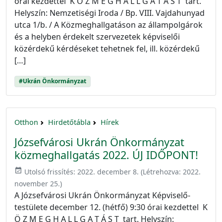
órai kezdettel K Ö Z M E G H A L L G A T Á S T tart.
Helyszín: Nemzetiségi Iroda / Bp. VIII. Vajdahunyad
utca 1/b. / A Közmeghallgatáson az állampolgárok
és a helyben érdekelt szervezetek képviselői
közérdekű kérdéseket tehetnek fel, ill. közérdekű
[…]
#Ukrán Önkormányzat
Otthon
Hirdetőtábla
Hírek
Józsefvárosi Ukrán Önkormányzat
közmeghallgatás 2022. ÚJ IDŐPONT!
event_available
Utolsó frissítés:
2022. december 8.
(Létrehozva:
2022.
november 25.
)
A Józsefvárosi Ukrán Önkormányzat Képviselő-
testülete december 12. (hétfő) 9:30 órai kezdettel K
Ö Z M E G H A L L G A T Á S T tart. Helyszín: