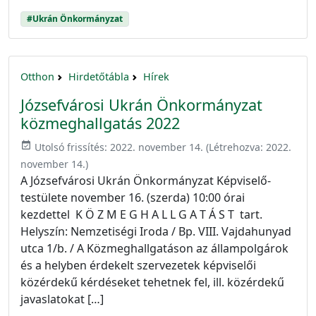
#Ukrán Önkormányzat
Otthon
Hirdetőtábla
Hírek
Józsefvárosi Ukrán Önkormányzat
közmeghallgatás 2022
event_available
Utolsó frissítés:
2022. november 14.
(Létrehozva:
2022.
november 14.
)
A Józsefvárosi Ukrán Önkormányzat Képviselő-
testülete november 16. (szerda) 10:00 órai
kezdettel K Ö Z M E G H A L L G A T Á S T tart.
Helyszín: Nemzetiségi Iroda / Bp. VIII. Vajdahunyad
utca 1/b. / A Közmeghallgatáson az állampolgárok
és a helyben érdekelt szervezetek képviselői
közérdekű kérdéseket tehetnek fel, ill. közérdekű
javaslatokat […]