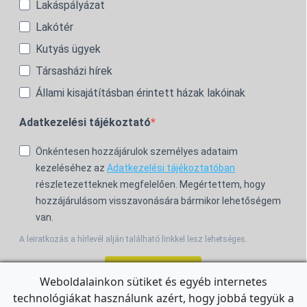
Lakáspályázat
Lakótér
Kutyás ügyek
Társasházi hírek
Állami kisajátításban érintett házak lakóinak
Adatkezelési tájékoztató
Önkéntesen hozzájárulok személyes adataim
kezeléséhez az
Adatkezelési tájékoztatóban
részletezetteknek megfelelően. Megértettem, hogy
hozzájárulásom visszavonására bármikor lehetőségem
van.
A leiratkozás a hírlevél alján található linkkel lesz lehetséges.
Feliratkozom!
Weboldalainkon sütiket és egyéb internetes
technológiákat használunk azért, hogy jobbá tegyük a
For the English Newsletter, click
HERE.