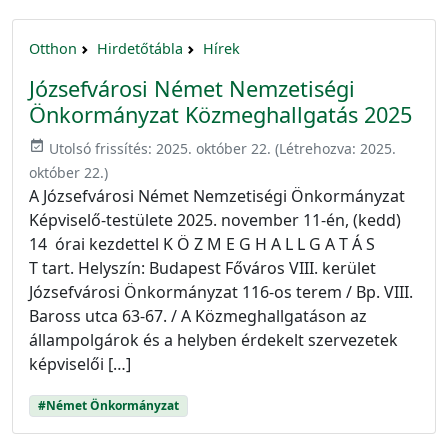
Otthon
Hirdetőtábla
Hírek
Józsefvárosi Német Nemzetiségi
Önkormányzat Közmeghallgatás 2025
event_available
Utolsó frissítés:
2025. október 22.
(Létrehozva:
2025.
október 22.
)
A Józsefvárosi Német Nemzetiségi Önkormányzat
Képviselő-testülete 2025. november 11-én, (kedd)
14 órai kezdettel K Ö Z M E G H A L L G A T Á S
T tart. Helyszín: Budapest Főváros VIII. kerület
Józsefvárosi Önkormányzat 116-os terem / Bp. VIII.
Baross utca 63-67. / A Közmeghallgatáson az
állampolgárok és a helyben érdekelt szervezetek
képviselői […]
#Német Önkormányzat