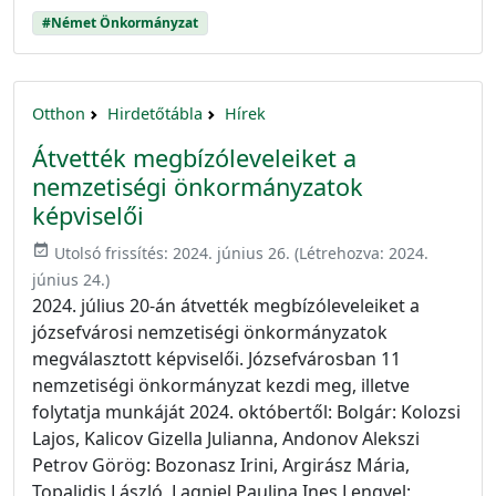
#Német Önkormányzat
Otthon
Hirdetőtábla
Hírek
Átvették megbízóleveleiket a
nemzetiségi önkormányzatok
képviselői
event_available
Utolsó frissítés:
2024. június 26.
(Létrehozva:
2024.
június 24.
)
2024. július 20-án átvették megbízóleveleiket a
józsefvárosi nemzetiségi önkormányzatok
megválasztott képviselői. Józsefvárosban 11
nemzetiségi önkormányzat kezdi meg, illetve
folytatja munkáját 2024. októbertől: Bolgár: Kolozsi
Lajos, Kalicov Gizella Julianna, Andonov Alekszi
Petrov Görög: Bozonasz Irini, Argirász Mária,
Topalidis László, Lagniel Paulina Ines Lengyel: