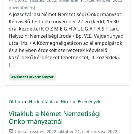
Utolsó frissítés:
2022. november 11.
(Létrehozva:
2022.
november 9.
)
A Józsefvárosi Német Nemzetiségi Önkormányzat
Képviselő-testülete november 22-én (kedd) 15:30
órai kezdettel K Ö Z M E G H A L L G A T Á S T tart.
Helyszín: Nemzetiségi Iroda / Bp. VIII. Vajdahunyad
utca 1/b. / A Közmeghallgatáson az állampolgárok
és a helyben érdekelt szervezetek képviselői
közérdekű kérdéseket tehetnek fel, ill. közérdekű
[…]
#Német Önkormányzat
Otthon
Hirdetőtábla
Hírek
Események
Vitaklub a Német Nemzetiségi
Önkormányzatnál
event_available
Utolsó frissítés:
2022. október 21.
(Létrehozva:
2022.