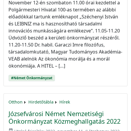
November 12-én szombaton 11.00 órai kezdettel a
Polgármesteri Hivatal 100-as termében az alábbi
előadókkal tartunk emléknapot „Széchenyi István
és LEIBNIZ ma is hasznosítható társadalmi
innovációs munkásságára emlékezve”. 11.05-11.20
Üdvözlő beszéd a kerületi önkormányzat részéről.
11.20-11.50 Dr. habil. Garaczi Imre filozófus,
társadalomkutató, Magyar Tudományos Akadémia-
VEAB alelnök Az ökonómia morálja és a morál
ökonómiája. A HITEL – […]
#Német Önkormányzat
Otthon
Hirdetőtábla
Hírek
Józsefvárosi Német Nemzetiségi
Önkormányzat Közmeghallgatás 2022
event_available