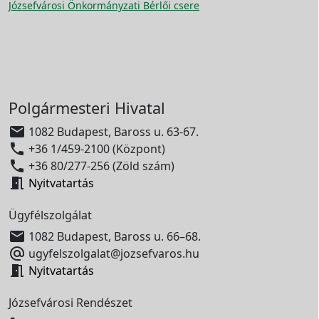
Józsefvárosi Önkormányzati Bérlői csere
Polgármesteri Hivatal

1082 Budapest, Baross u. 63-67.

+36 1/459-2100 (Központ)

+36 80/277-256 (Zöld szám)

Nyitvatartás
Ügyfélszolgálat

1082 Budapest, Baross u. 66–68.

ugyfelszolgalat@jozsefvaros.hu

Nyitvatartás
Józsefvárosi Rendészet