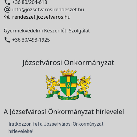

+36 80/204-618

info@jozsefvarosirendeszet.hu
rendeszet.jozsefvaros.hu
Gyermekvédelmi Készenléti Szolgálat

+36 30/493-1925
Józsefvárosi Önkormányzat
A Józsefvárosi Önkormányzat hírlevelei
Iratkozzon fel a Józsefvárosi Önkormányzat
hírleveleire!