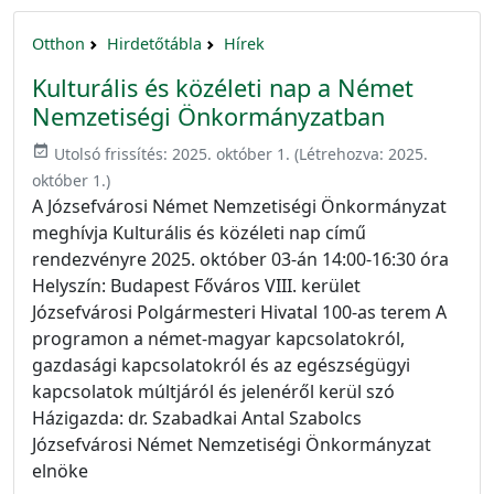
Otthon
Hirdetőtábla
Hírek
Kulturális és közéleti nap a Német
Nemzetiségi Önkormányzatban
event_available
Utolsó frissítés:
2025. október 1.
(Létrehozva:
2025.
október 1.
)
A Józsefvárosi Német Nemzetiségi Önkormányzat
meghívja Kulturális és közéleti nap című
rendezvényre 2025. október 03-án 14:00-16:30 óra
Helyszín: Budapest Főváros VIII. kerület
Józsefvárosi Polgármesteri Hivatal 100-as terem A
programon a német-magyar kapcsolatokról,
gazdasági kapcsolatokról és az egészségügyi
kapcsolatok múltjáról és jelenéről kerül szó
Házigazda: dr. Szabadkai Antal Szabolcs
Józsefvárosi Német Nemzetiségi Önkormányzat
elnöke