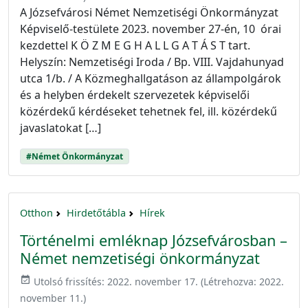
A Józsefvárosi Német Nemzetiségi Önkormányzat
Képviselő-testülete 2023. november 27-én, 10 órai
kezdettel K Ö Z M E G H A L L G A T Á S T tart.
Helyszín: Nemzetiségi Iroda / Bp. VIII. Vajdahunyad
utca 1/b. / A Közmeghallgatáson az állampolgárok
és a helyben érdekelt szervezetek képviselői
közérdekű kérdéseket tehetnek fel, ill. közérdekű
javaslatokat […]
#Német Önkormányzat
Otthon
Hirdetőtábla
Hírek
Történelmi emléknap Józsefvárosban –
Német nemzetiségi önkormányzat
event_available
Utolsó frissítés:
2022. november 17.
(Létrehozva:
2022.
november 11.
)