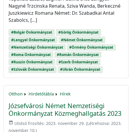
Nagyné Trzcinska Renata, Sziva Wanda, Berkeczné
Juszkiewicz Romana Német: Dr. Szabadkai Antal
Szabolcs, […]
#Bolgár Önkormányzat
#Görög Önkormányzat
#Lengyel Önkormányzat
#Német Önkormányzat
#Nemzetiségi Önkormányzat
#Örmény Önkormányzat
#Roma Önkormányzat
#Román Önkormányzat
#Ruszin Önkormányzat
#Szerb Önkormányzat
#Szlovák Önkormányzat
#Ukrán Önkormányzat
Otthon
Hirdetőtábla
Hírek
Józsefvárosi Német Nemzetiségi
Önkormányzat Közmeghallgatás 2023
event_available
Utolsó frissítés:
2023. november 29.
(Létrehozva:
2023.
november 10.
)