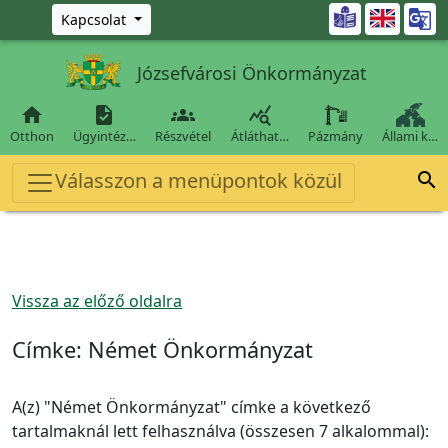
Ugrás a fő tartalomra

Kapcsolat
Józsefvárosi Önkormányzat




Otthon
Ügyintéz…
Részvétel
Átláthat…
Pázmány
Állami k…
Válasszon a menüpontok közül

Vissza az előző oldalra
Címke:
Német Önkormányzat
A(z) "Német Önkormányzat" címke a következő
tartalmaknál lett felhasználva (összesen 7 alkalommal):