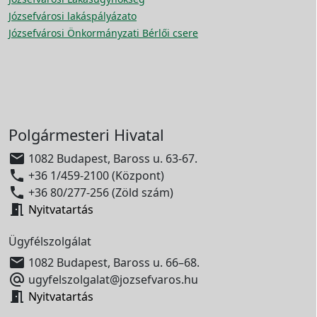
Józsefvárosi lakáspályázato
Józsefvárosi Önkormányzati Bérlői csere
Polgármesteri Hivatal

1082 Budapest, Baross u. 63-67.

+36 1/459-2100 (Központ)

+36 80/277-256 (Zöld szám)

Nyitvatartás
Ügyfélszolgálat

1082 Budapest, Baross u. 66–68.

ugyfelszolgalat@jozsefvaros.hu

Nyitvatartás