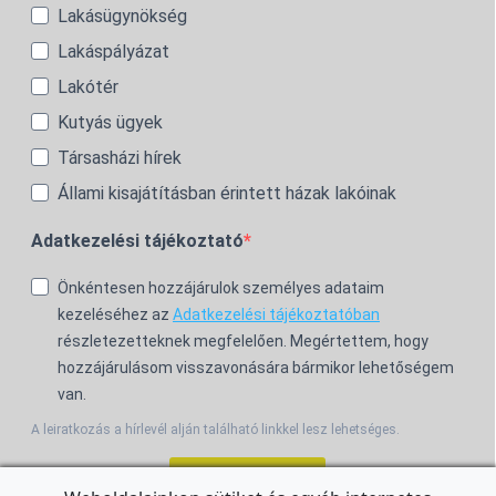
Lakásügynökség
Lakáspályázat
Lakótér
Kutyás ügyek
Társasházi hírek
Állami kisajátításban érintett házak lakóinak
Adatkezelési tájékoztató
Önkéntesen hozzájárulok személyes adataim
kezeléséhez az
Adatkezelési tájékoztatóban
részletezetteknek megfelelően. Megértettem, hogy
hozzájárulásom visszavonására bármikor lehetőségem
van.
A leiratkozás a hírlevél alján található linkkel lesz lehetséges.
Feliratkozom!