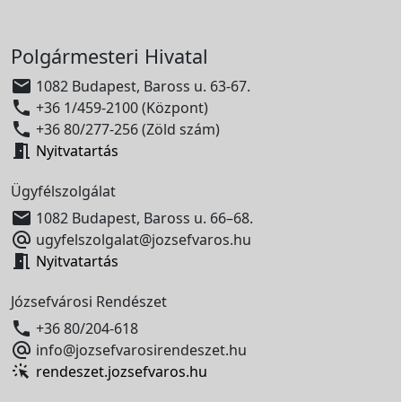
Polgármesteri Hivatal

1082 Budapest, Baross u. 63-67.

+36 1/459-2100 (Központ)

+36 80/277-256 (Zöld szám)

Nyitvatartás
Ügyfélszolgálat

1082 Budapest, Baross u. 66–68.

ugyfelszolgalat@jozsefvaros.hu

Nyitvatartás
Józsefvárosi Rendészet

+36 80/204-618

info@jozsefvarosirendeszet.hu
rendeszet.jozsefvaros.hu