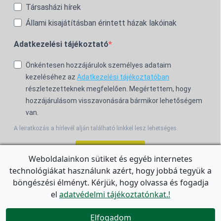
Társasházi hírek
Állami kisajátításban érintett házak lakóinak
Adatkezelési tájékoztató
Önkéntesen hozzájárulok személyes adataim
kezeléséhez az
Adatkezelési tájékoztatóban
részletezetteknek megfelelően. Megértettem, hogy
hozzájárulásom visszavonására bármikor lehetőségem
van.
A leiratkozás a hírlevél alján található linkkel lesz lehetséges.
Feliratkozom!
Weboldalainkon sütiket és egyéb internetes
technológiákat használunk azért, hogy jobbá tegyük a
For the English Newsletter, click
HERE.
böngészési élményt. Kérjük, hogy olvassa és fogadja
el
adatvédelmi tájékoztatónkat.!


Elfogadom