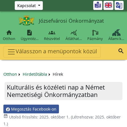
Ugrás a fő tartalomra

Kapcsolat
Józsefvárosi Önkormányzat




Otthon
Ügyintéz…
Részvétel
Átláthat…
Pázmány
Állami k…
Válasszon a menüpontok közül

Otthon
Hirdetőtábla
Hírek
Kulturális és közéleti nap a Német
Nemzetiségi Önkormányzatban
Megosztás Facebook-on

Utolsó frissítés:
2025. október 1.
(Létrehozva:
2025. október
1.
)