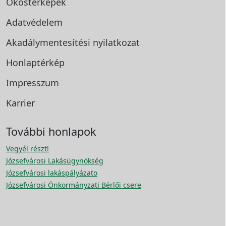
Okostérképek
Adatvédelem
Akadálymentesítési
nyilatkozat
Honlaptérkép
Impresszum
Karrier
További honlapok
Vegyél részt!
Józsefvárosi Lakásügynökség
Józsefvárosi lakáspályázato
Józsefvárosi Önkormányzati Bérlői csere