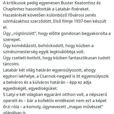
A kritikusok pedig egyenesen Buster Keatonhoz és
Chaplinhez hasonlították a Latabár-fivéreket.
Hazatérését követően különböző fővárosi zenés
színházakhoz szerződött. Első filmje 1937-ben készült
el.
Úgy „rögtönzött”, hogy előtte gondosan begyakorolta a
szerepet.
Úgy komédiázott, bohóckodott, hogy közben a
színészmesterség egyik legkiválóbbja volt.
Úgy csetlett-botlott, hogy közben fantasztikusan tudott
táncolni.
Latabár két világ határán egyensúlyozott, ahogy
egykori lakhelye, a Csarnok-negyed is itt egyensúlyozik
a belváros és a külváros határán – épp ez adja
egyediségét, egyediségüket.
S Latyi e két világban egyaránt otthon volt, a népszerű
operett és – bár a kollektív emlékezet nem ezt a képet
őrzi róla – a komoly, úgynevezett „magas művészet”
világában is.