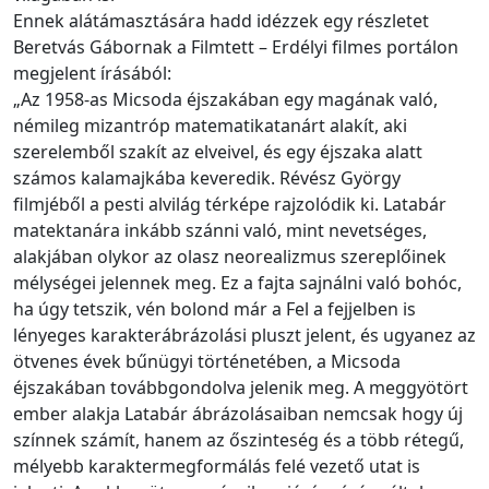
Ennek alátámasztására hadd idézzek egy részletet
Beretvás Gábornak a Filmtett – Erdélyi filmes portálon
megjelent írásából:
„Az 1958-as Micsoda éjszakában egy magának való,
némileg mizantróp matematikatanárt alakít, aki
szerelemből szakít az elveivel, és egy éjszaka alatt
számos kalamajkába keveredik. Révész György
filmjéből a pesti alvilág térképe rajzolódik ki. Latabár
matektanára inkább szánni való, mint nevetséges,
alakjában olykor az olasz neorealizmus szereplőinek
mélységei jelennek meg. Ez a fajta sajnálni való bohóc,
ha úgy tetszik, vén bolond már a Fel a fejjelben is
lényeges karakterábrázolási pluszt jelent, és ugyanez az
ötvenes évek bűnügyi történetében, a Micsoda
éjszakában továbbgondolva jelenik meg. A meggyötört
ember alakja Latabár ábrázolásaiban nemcsak hogy új
színnek számít, hanem az őszinteség és a több rétegű,
mélyebb karaktermegformálás felé vezető utat is