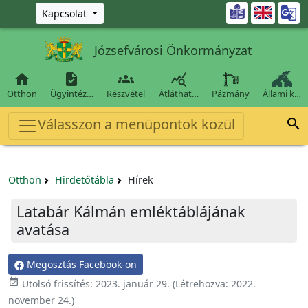
Ugrás a fő tartalomra

Kapcsolat
Józsefvárosi Önkormányzat




Otthon
Ügyintéz…
Részvétel
Átláthat…
Pázmány
Állami k…
Válasszon a menüpontok közül

Otthon
Hirdetőtábla
Hírek
Latabár Kálmán emléktáblájának
avatása
Megosztás Facebook-on

Utolsó frissítés:
2023. január 29.
(Létrehozva:
2022.
november 24.
)