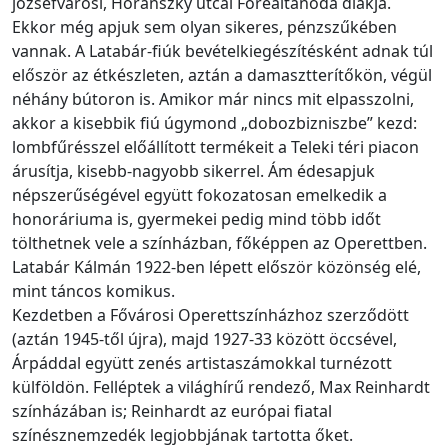
józsefvárosi, Horánszky utcai Főreáltanoda diákja.
Ekkor még apjuk sem olyan sikeres, pénzszűkében
vannak. A Latabár-fiúk bevételkiegészítésként adnak túl
először az étkészleten, aztán a damasztterítőkön, végül
néhány bútoron is. Amikor már nincs mit elpasszolni,
akkor a kisebbik fiú úgymond „dobozbizniszbe” kezd:
lombfűrésszel előállított termékeit a Teleki téri piacon
árusítja, kisebb-nagyobb sikerrel. Ám édesapjuk
népszerűségével együtt fokozatosan emelkedik a
honoráriuma is, gyermekei pedig mind több időt
tölthetnek vele a színházban, főképpen az Operettben.
Latabár Kálmán 1922-ben lépett először közönség elé,
mint táncos komikus.
Kezdetben a Fővárosi Operettszínházhoz szerződött
(aztán 1945-től újra), majd 1927-33 között öccsével,
Árpáddal együtt zenés artistaszámokkal turnézott
külföldön. Felléptek a világhírű rendező, Max Reinhardt
színházában is; Reinhardt az európai fiatal
színésznemzedék legjobbjának tartotta őket.