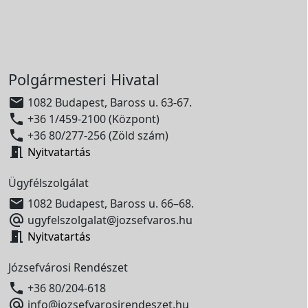
Polgármesteri Hivatal

1082 Budapest, Baross u. 63-67.

+36 1/459-2100 (Központ)

+36 80/277-256 (Zöld szám)

Nyitvatartás
Ügyfélszolgálat

1082 Budapest, Baross u. 66–68.

ugyfelszolgalat@jozsefvaros.hu

Nyitvatartás
Józsefvárosi Rendészet

+36 80/204-618

info@jozsefvarosirendeszet.hu