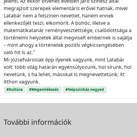
jelenti. Az ekkor ötvenes éveiben járó színész által
megrajzolt szerepek elementáris erővel hatnak, mivel
Latabár nem a felszínen nevettet, hanem ennek
ellenkezőjét teszi, elkomorít. A bohóc, illetve a
matematikatanár reményvesztettsége, csalódottsága a
történelmi helyzetek által megviselt embernek is sajátja
– mint ahogy a történetek pozitív végkicsengésében
való hit is az.”
Mi józsefvárosiak épp ilyenek vagyunk, mint Latabár
volt: több világ határán egyensúlyozunk, hol sírunk, hol
nevetünk, s ha lehet, másokat is megnevettetünk; itt
itthon vagyunk.
#Kultúra
#Megemlékezés
#Népszínház negyed
További információk