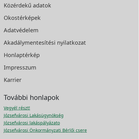
Közérdekű adatok
Okostérképek
Adatvédelem
Akadálymentesítési
nyilatkozat
Honlaptérkép
Impresszum
Karrier
További honlapok
Vegyél részt!
Józsefvárosi Lakásügynökség
Józsefvárosi lakáspályázato
Józsefvárosi Önkormányzati Bérlői csere