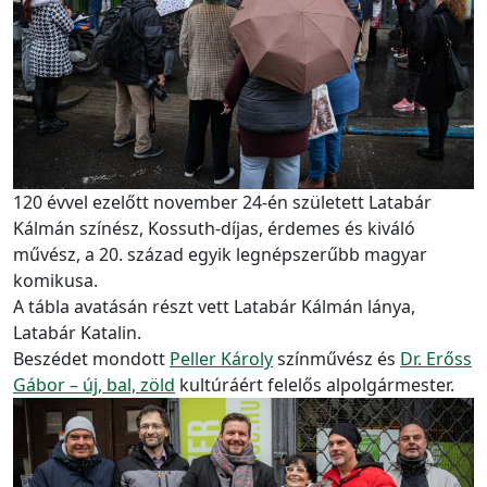
120 évvel ezelőtt november 24-én született Latabár
Kálmán színész, Kossuth-díjas, érdemes és kiváló
művész, a 20. század egyik legnépszerűbb magyar
komikusa.
A tábla avatásán részt vett Latabár Kálmán lánya,
Latabár Katalin.
Beszédet mondott
Peller Károly
színművész és
Dr. Erőss
Gábor – új, bal, zöld
kultúráért felelős alpolgármester.