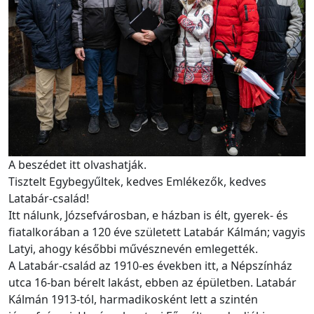
A beszédet itt olvashatják.
Tisztelt Egybegyűltek, kedves Emlékezők, kedves
Latabár-család!
Itt nálunk, Józsefvárosban, e házban is élt, gyerek- és
fiatalkorában a 120 éve született Latabár Kálmán; vagyis
Latyi, ahogy későbbi művésznevén emlegették.
A Latabár-család az 1910-es években itt, a Népszínház
utca 16-ban bérelt lakást, ebben az épületben. Latabár
Kálmán 1913-tól, harmadikosként lett a szintén