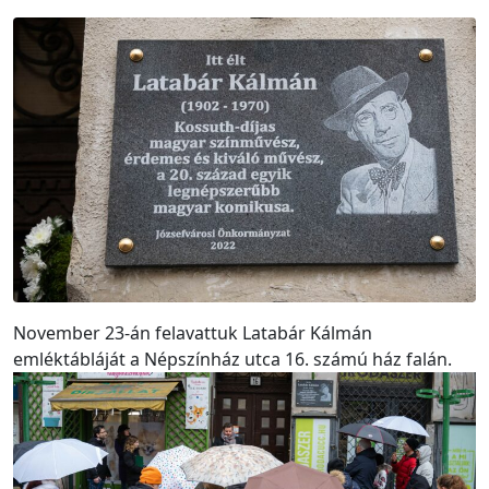
November 23-án felavattuk Latabár Kálmán
emléktábláját a Népszínház utca 16. számú ház falán.