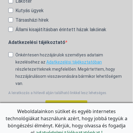
Lakótér
Kutyás ügyek
Társasházi hírek
Állami kisajátításban érintett házak lakóinak
Adatkezelési tájékoztató
Önkéntesen hozzájárulok személyes adataim
kezeléséhez az
Adatkezelési tájékoztatóban
részletezetteknek megfelelően. Megértettem, hogy
hozzájárulásom visszavonására bármikor lehetőségem
van.
A leiratkozás a hírlevél alján található linkkel lesz lehetséges.
Feliratkozom!
Weboldalainkon sütiket és egyéb internetes
technológiákat használunk azért, hogy jobbá tegyük a
For the English Newsletter, click
HERE.
böngészési élményt. Kérjük, hogy olvassa és fogadja
el
adatvédelmi tájékoztatónkat.!