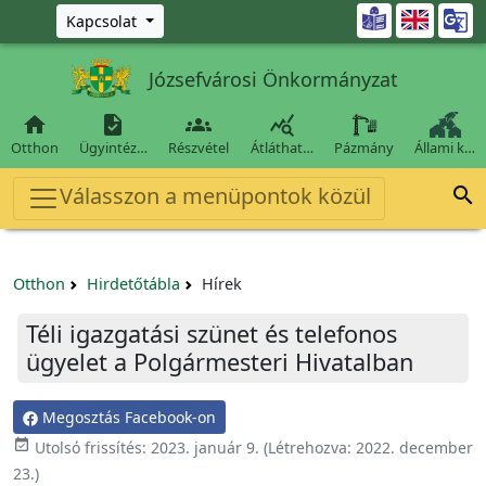
Ugrás a fő tartalomra

Kapcsolat
Józsefvárosi Önkormányzat




Otthon
Ügyintéz…
Részvétel
Átláthat…
Pázmány
Állami k…
Válasszon a menüpontok közül

Otthon
Hirdetőtábla
Hírek
Téli igazgatási szünet és telefonos
ügyelet a Polgármesteri Hivatalban
Megosztás Facebook-on

Utolsó frissítés:
2023. január 9.
(Létrehozva:
2022. december
23.
)