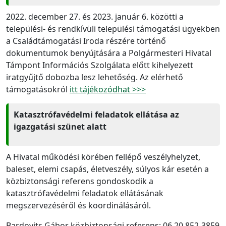
2022. december 27. és 2023. január 6. közötti a
települési- és rendkívüli települési támogatási ügyekben
a Családtámogatási Iroda részére történő
dokumentumok benyújtására a Polgármesteri Hivatal
Támpont Információs Szolgálata előtt kihelyezett
iratgyűjtő dobozba lesz lehetőség. Az elérhető
támogatásokról
itt tájékozódhat >>>
Katasztrófavédelmi feladatok ellátása az
igazgatási szünet alatt
A Hivatal működési körében fellépő veszélyhelyzet,
baleset, elemi csapás, életveszély, súlyos kár esetén a
közbiztonsági referens gondoskodik a
katasztrófavédelmi feladatok ellátásának
megszervezéséről és koordinálásáról.
Bardovits Gábor közbiztonsági referens: 06 20 852-3859