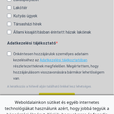
Lakótér
Kutyás ügyek
Társasházi hírek
Állami kisajátításban érintett házak lakóinak
Adatkezelési tájékoztató
Önkéntesen hozzájárulok személyes adataim
kezeléséhez az
Adatkezelési tájékoztatóban
részletezetteknek megfelelően. Megértettem, hogy
hozzájárulásom visszavonására bármikor lehetőségem
van.
A leiratkozás a hírlevél alján található linkkel lesz lehetséges.
Feliratkozom!
Weboldalainkon sütiket és egyéb internetes
technológiákat használunk azért, hogy jobbá tegyük a
For the English Newsletter, click
HERE.