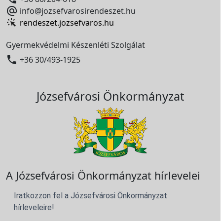

info@jozsefvarosirendeszet.hu
rendeszet.jozsefvaros.hu
Gyermekvédelmi Készenléti Szolgálat

+36 30/493-1925
Józsefvárosi Önkormányzat
A Józsefvárosi Önkormányzat hírlevelei
Iratkozzon fel a Józsefvárosi Önkormányzat
hírleveleire!