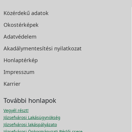
Közérdekű adatok
Okostérképek
Adatvédelem
Akadálymentesítési
nyilatkozat
Honlaptérkép
Impresszum
Karrier
További honlapok
Vegyél részt!
Józsefvárosi Lakásügynökség
Józsefvárosi lakáspályázato
Józsefvárosi Önkormányzati Bérlői csere