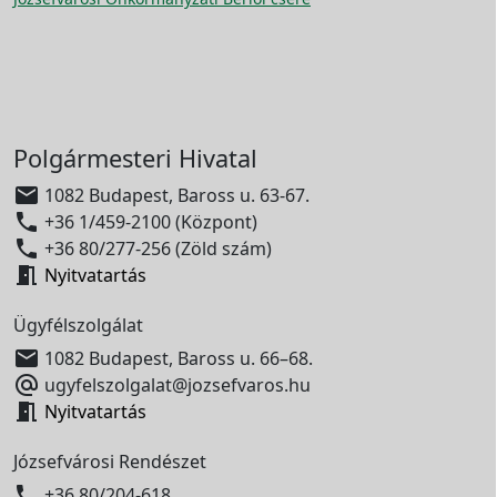
Polgármesteri Hivatal

1082 Budapest, Baross u. 63-67.

+36 1/459-2100 (Központ)

+36 80/277-256 (Zöld szám)

Nyitvatartás
Ügyfélszolgálat

1082 Budapest, Baross u. 66–68.

ugyfelszolgalat@jozsefvaros.hu

Nyitvatartás
Józsefvárosi Rendészet

+36 80/204-618