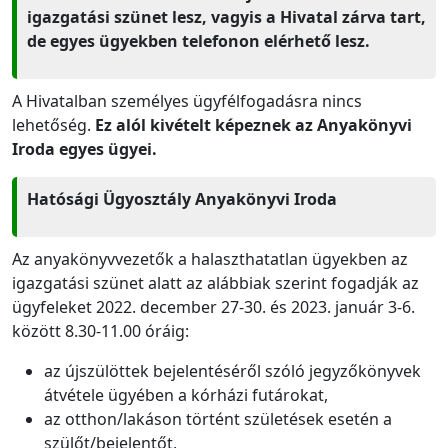
igazgatási szünet lesz, vagyis a Hivatal zárva tart,
de egyes ügyekben telefonon elérhető lesz.
A Hivatalban személyes ügyfélfogadásra nincs
lehetőség.
Ez alól kivételt képeznek az Anyakönyvi
Iroda egyes ügyei.
Hatósági Ügyosztály Anyakönyvi Iroda
Az anyakönyvvezetők a halaszthatatlan ügyekben az
igazgatási szünet alatt az alábbiak szerint fogadják az
ügyfeleket 2022. december 27-30. és 2023. január 3-6.
között 8.30-11.00 óráig:
az újszülöttek bejelentéséről szóló jegyzőkönyvek
átvétele ügyében a kórházi futárokat,
az otthon/lakáson történt születések esetén a
szülőt/bejelentőt,