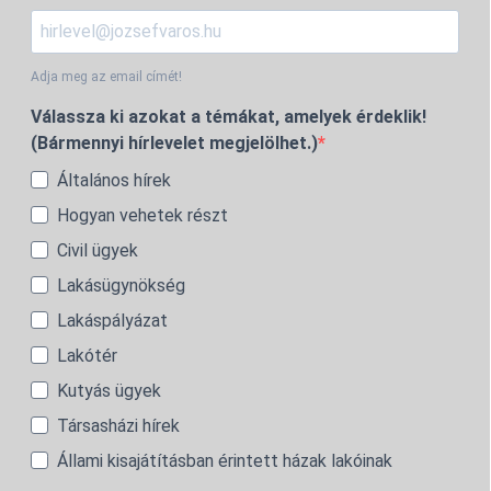
Adja meg az email címét!
Válassza ki azokat a témákat, amelyek érdeklik!
(Bármennyi hírlevelet megjelölhet.)
Általános hírek
Hogyan vehetek részt
Civil ügyek
Lakásügynökség
Lakáspályázat
Lakótér
Kutyás ügyek
Társasházi hírek
Állami kisajátításban érintett házak lakóinak