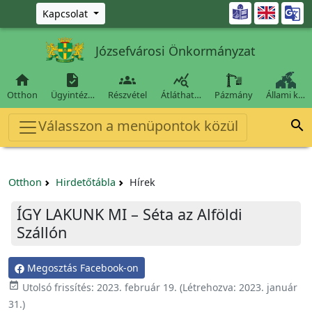
Ugrás a fő tartalomra

Kapcsolat
Józsefvárosi Önkormányzat




Otthon
Ügyintéz…
Részvétel
Átláthat…
Pázmány
Állami k…
Válasszon a menüpontok közül

Otthon
Hirdetőtábla
Hírek
ÍGY LAKUNK MI – Séta az Alföldi
Szállón
Megosztás Facebook-on

Utolsó frissítés:
2023. február 19.
(Létrehozva:
2023. január
31.
)