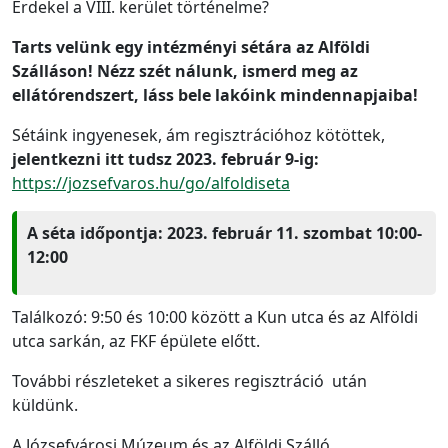
Érdekel a VIII. kerület történelme?
Tarts velünk egy intézményi sétára az Alföldi
Szálláson! Nézz szét nálunk, ismerd meg az
ellátórendszert, láss bele lakóink mindennapjaiba!
Sétáink ingyenesek, ám regisztrációhoz kötöttek,
jelentkezni itt tudsz 2023. február 9-ig:
https://jozsefvaros.hu/go/alfoldiseta
A séta időpontja: 2023. február 11. szombat 10:00-
12:00
Találkozó: 9:50 és 10:00 között a Kun utca és az Alföldi
utca sarkán, az FKF épülete előtt.
További részleteket a sikeres regisztráció után
küldünk.
A Józsefvárosi Múzeum és az Alföldi Szálló