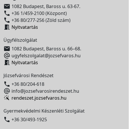

1082 Budapest, Baross u. 63-67.

+36 1/459-2100 (Központ)

+36 80/277-256 (Zöld szám)

Nyitvatartás
Ügyfélszolgálat

1082 Budapest, Baross u. 66–68.

ugyfelszolgalat@jozsefvaros.hu

Nyitvatartás
Józsefvárosi Rendészet

+36 80/204-618

info@jozsefvarosirendeszet.hu
rendeszet.jozsefvaros.hu
Gyermekvédelmi Készenléti Szolgálat

+36 30/493-1925