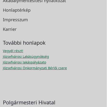
Akadálymentesítési
nyilatkozat
Honlaptérkép
Impresszum
Karrier
További honlapok
Vegyél részt!
Józsefvárosi Lakásügynökség
Józsefvárosi lakáspályázato
Józsefvárosi Önkormányzati Bérlői csere
Polgármesteri Hivatal