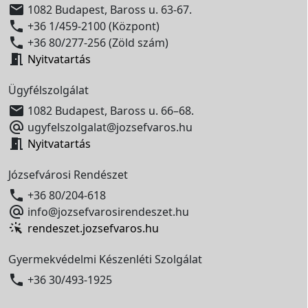

1082 Budapest, Baross u. 63-67.

+36 1/459-2100 (Központ)

+36 80/277-256 (Zöld szám)

Nyitvatartás
Ügyfélszolgálat

1082 Budapest, Baross u. 66–68.

ugyfelszolgalat@jozsefvaros.hu

Nyitvatartás
Józsefvárosi Rendészet

+36 80/204-618

info@jozsefvarosirendeszet.hu
rendeszet.jozsefvaros.hu
Gyermekvédelmi Készenléti Szolgálat

+36 30/493-1925