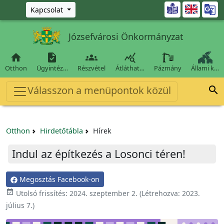
Ugrás a fő tartalomra

Kapcsolat
Józsefvárosi Önkormányzat




Otthon
Ügyintéz…
Részvétel
Átláthat…
Pázmány
Állami k…
Válasszon a menüpontok közül

Otthon
Hirdetőtábla
Hírek
Indul az építkezés a Losonci téren!
Megosztás Facebook-on

Utolsó frissítés:
2024. szeptember 2.
(Létrehozva:
2023.
július 7.
)