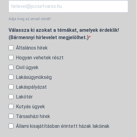
Adja meg az email címét!
Válassza ki azokat a témákat, amelyek érdeklik!
(Bármennyi hírlevelet megjelölhet.)
Általános hírek
Hogyan vehetek részt
Civil ügyek
Lakásügynökség
Lakáspályázat
Lakótér
Kutyás ügyek
Társasházi hírek
Állami kisajátításban érintett házak lakóinak