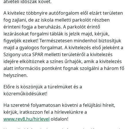
átvételi időszak követ.
A kivitelez többnyire autóforgalom elől elzárt területen
fog zajlani, de az iskola melletti parkolót részben
érinteni fogja a beruházás. A parkolót érintő
lezárásokat forgalmi táblák is jelzik majd, kérjük,
figyeljék ezeket! Természetesen mindenhol biztosítjuk
majd a gyalogos forgalmat. A kivitelezés első jeleként a
Szigony utca SPAR melletti területéről a kivitelezés
idejére elköltöznek a színes űrhajók, amik a kivitelezés
alatt információs pontként fognak szolgálni a három fő
helyszínen.
Előre is köszönjük a türelmüket és a
közreműködésüket!
Ha szeretné folyamatosan követni a felújítási híreit,
kérjük, iratkozzon fel a hírlevelünkre a
www.rev8.hu/hirlevel
oldalon!