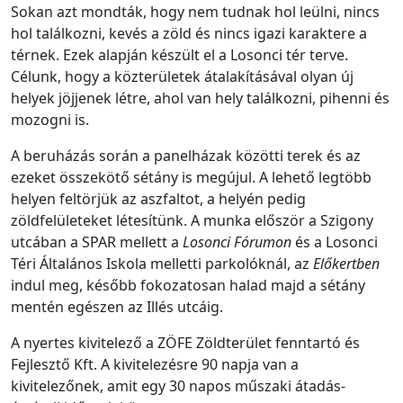
Sokan azt mondták, hogy nem tudnak hol leülni, nincs
hol találkozni, kevés a zöld és nincs igazi karaktere a
térnek. Ezek alapján készült el a Losonci tér terve.
Célunk, hogy a közterületek átalakításával olyan új
helyek jöjjenek létre, ahol van hely találkozni, pihenni és
mozogni is.
A beruházás során a panelházak közötti terek és az
ezeket összekötő sétány is megújul. A lehető legtöbb
helyen feltörjük az aszfaltot, a helyén pedig
zöldfelületeket létesítünk.
A munka először a Szigony
utcában a SPAR mellett a
Losonci Fórumon
és a Losonci
Téri Általános Iskola melletti parkolóknál, az
Előkertben
indul meg, később fokozatosan halad majd a sétány
mentén egészen az Illés utcáig.
A nyertes kivitelező a ZÖFE Zöldterület fenntartó és
Fejlesztő Kft. A kivitelezésre 90 napja van a
kivitelezőnek, amit egy 30 napos műszaki átadás-