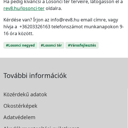
Ha pedig kíváncsi a Losonci tér terveire, látogasson el a
rev8.hu/losonci-ter
oldalra.
Kérdése van? Írjon az info@rev8.hu email címre, vagy
hívja a +36203326163 telefonszámot munkanapokon 9-
16 óra között.
#Losonci negyed
#Losonci tér
#Városfejlesztés
További információk
Közérdekű adatok
Okostérképek
Adatvédelem