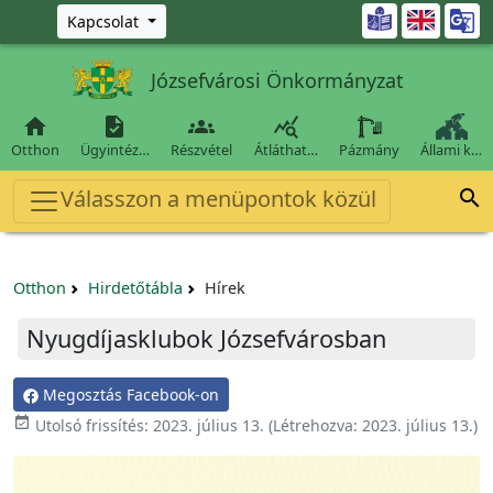
Ugrás a fő tartalomra

Kapcsolat
Józsefvárosi Önkormányzat




Otthon
Ügyintéz…
Részvétel
Átláthat…
Pázmány
Állami k…
Válasszon a menüpontok közül

Otthon
Hirdetőtábla
Hírek
Nyugdíjasklubok Józsefvárosban
Megosztás Facebook-on

Utolsó frissítés:
2023. július 13.
(Létrehozva:
2023. július 13.
)