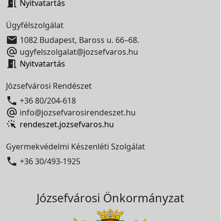

Nyitvatartás
Ügyfélszolgálat

1082 Budapest, Baross u. 66–68.

ugyfelszolgalat@jozsefvaros.hu

Nyitvatartás
Józsefvárosi Rendészet

+36 80/204-618

info@jozsefvarosirendeszet.hu
rendeszet.jozsefvaros.hu
Gyermekvédelmi Készenléti Szolgálat

+36 30/493-1925
Józsefvárosi Önkormányzat