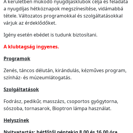
A kerületben működő nyugdíjasklubok célja és feladata
a nyugdíjas hétköznapok megszínesítése, vidámabbá
tétele. Változatos programokkal és szolgáltatásokkal
várjuk az érdeklődőket.
Igény esetén ebédet is tudunk biztosítani.
A klubtagság ingyenes.
Programok
Zenés, táncos délután, kirándulás, kézműves program,
színház- és múzeumlátogatás.
Szolgáltatások
Fodrász, pedikűr, masszázs, csoportos gyógytorna,
sószoba, tornasarok, Bioptron lámpa használat.
Helyszínek
Nyitvatartás: hétfőtől péntekig 8.00 és 16.00 óra