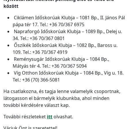
között
Ciklámen Időskorúak Klubja – 1081 Bp., II. János Pál
pápa tér 17. Tel.: +36 70/367 6975
Napraforgó Időskorúak Klubja – 1089 Bp., Delej u.
34. Tel.: +36 70/367 0801
Őszikék Időskorúak Klubja – 1082 Bp., Baross u.
109. Tel.: +36 70/367 4919
Reménysugár Időskorúak Klubja – 1084 Bp.,
Mátyás tér 4. Tel.: +36 70/367 5094
Víg Otthon Időskorúak Klubja – 1084 Bp., Víg u. 18.
Tel.: +36 (70) 366-5081
Ha csatlakozna, és tagja lenne valamelyik csoportnak,
látogasson el bármelyik klubunkba, ahol minden
további kérdésére választ kap.
További részleteket
itt
olvashat.
Várjuk Önt is szeretettel!