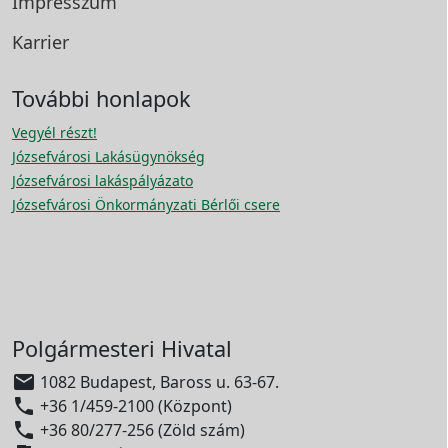
Impresszum
Karrier
További honlapok
Vegyél részt!
Józsefvárosi Lakásügynökség
Józsefvárosi lakáspályázato
Józsefvárosi Önkormányzati Bérlői csere
Polgármesteri Hivatal

1082 Budapest, Baross u. 63-67.

+36 1/459-2100 (Központ)

+36 80/277-256 (Zöld szám)