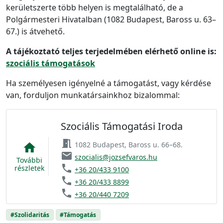
kerületszerte több helyen is megtalálható, de a
Polgármesteri Hivatalban (1082 Budapest, Baross u. 63–
67.) is átvehető.
A tájékoztató teljes terjedelmében elérhető online is:
szociális támogatások
Ha személyesen igényelné a támogatást, vagy kérdése
van, forduljon munkatársainkhoz bizalommal:
Szociális Támogatási Iroda
meeting_room
1082 Budapest, Baross u. 66–68.
home
email
szocialis@jozsefvaros.hu
További
phone
részletek
+36 20/433 9100
phone
+36 20/433 8899
phone
+36 20/440 7209
#Szolidaritás
#Támogatás