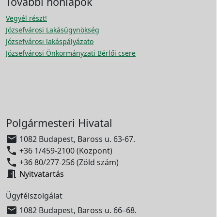
További honlapok
Vegyél részt!
Józsefvárosi Lakásügynökség
Józsefvárosi lakáspályázato
Józsefvárosi Önkormányzati Bérlői csere
Polgármesteri Hivatal

1082 Budapest, Baross u. 63-67.

+36 1/459-2100 (Központ)

+36 80/277-256 (Zöld szám)

Nyitvatartás
Ügyfélszolgálat

1082 Budapest, Baross u. 66–68.