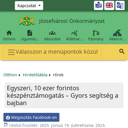
Ugrás a fő tartalomra

Kapcsolat
Józsefvárosi Önkormányzat




Otthon
Ügyintéz…
Részvétel
Átláthat…
Pázmány
Állami k…
Válasszon a menüpontok közül

Otthon
Hirdetőtábla
Hírek
Egyszeri, 10 ezer forintos
készpénztámogatás – Gyors segítség a
bajban
Megosztás Facebook-on

Utolsó frissítés:
2025. június 19.
(Létrehozva:
2023.