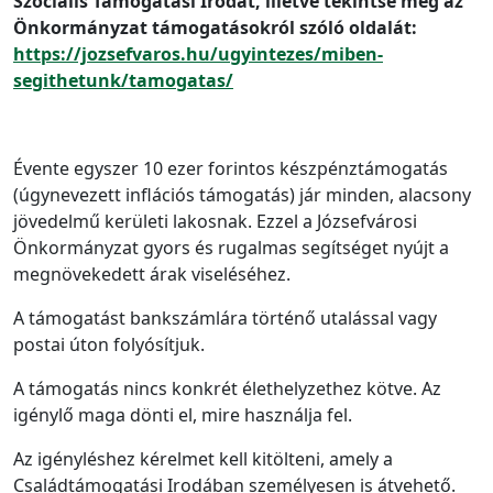
Szociális Támogatási Irodát, illetve tekintse meg az
Önkormányzat támogatásokról szóló oldalát:
https://jozsefvaros.hu/ugyintezes/miben-
segithetunk/tamogatas/
Évente egyszer 10 ezer forintos készpénztámogatás
(úgynevezett inflációs támogatás) jár minden, alacsony
jövedelmű kerületi lakosnak. Ezzel a Józsefvárosi
Önkormányzat gyors és rugalmas segítséget nyújt a
megnövekedett árak viseléséhez.
A támogatást bankszámlára történő utalással vagy
postai úton folyósítjuk.
A támogatás nincs konkrét élethelyzethez kötve. Az
igénylő maga dönti el, mire használja fel.
Az igényléshez kérelmet kell kitölteni, amely a
Családtámogatási Irodában személyesen is átvehető.