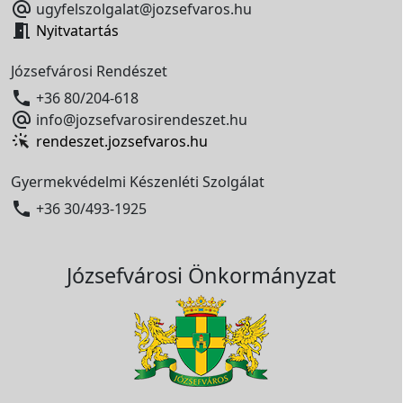

ugyfelszolgalat@jozsefvaros.hu

Nyitvatartás
Józsefvárosi Rendészet

+36 80/204-618

info@jozsefvarosirendeszet.hu
rendeszet.jozsefvaros.hu
Gyermekvédelmi Készenléti Szolgálat

+36 30/493-1925
Józsefvárosi Önkormányzat