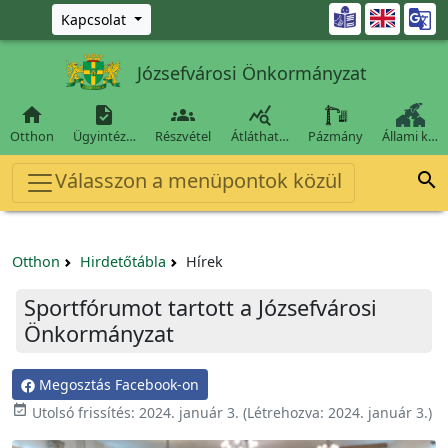
Ugrás a fő tartalomra

Kapcsolat
Józsefvárosi Önkormányzat




Otthon
Ügyintéz…
Részvétel
Átláthat…
Pázmány
Állami k…
Válasszon a menüpontok közül

Otthon
Hirdetőtábla
Hírek
Sportfórumot tartott a Józsefvárosi
Önkormányzat
Megosztás Facebook-on

Utolsó frissítés:
2024. január 3.
(Létrehozva:
2024. január 3.
)