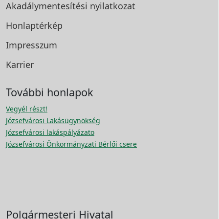
Akadálymentesítési
nyilatkozat
Honlaptérkép
Impresszum
Karrier
További honlapok
Vegyél részt!
Józsefvárosi Lakásügynökség
Józsefvárosi lakáspályázato
Józsefvárosi Önkormányzati Bérlői csere
Polgármesteri Hivatal