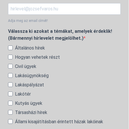
Adja meg az email címét!
Válassza ki azokat a témákat, amelyek érdeklik!
(Bármennyi hírlevelet megjelölhet.)
Általános hírek
Hogyan vehetek részt
Civil ügyek
Lakásügynökség
Lakáspályázat
Lakótér
Kutyás ügyek
Társasházi hírek
Állami kisajátításban érintett házak lakóinak