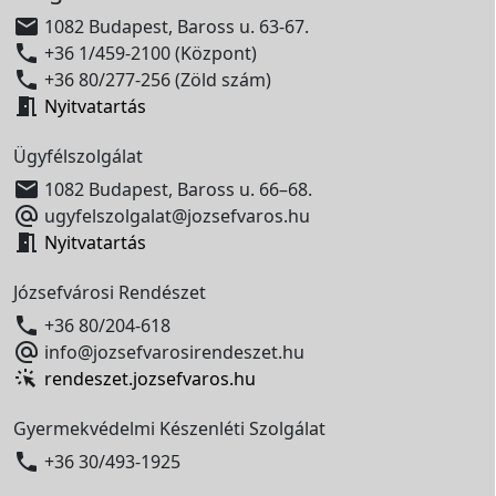

1082 Budapest, Baross u. 63-67.

+36 1/459-2100 (Központ)

+36 80/277-256 (Zöld szám)

Nyitvatartás
Ügyfélszolgálat

1082 Budapest, Baross u. 66–68.

ugyfelszolgalat@jozsefvaros.hu

Nyitvatartás
Józsefvárosi Rendészet

+36 80/204-618

info@jozsefvarosirendeszet.hu
rendeszet.jozsefvaros.hu
Gyermekvédelmi Készenléti Szolgálat

+36 30/493-1925