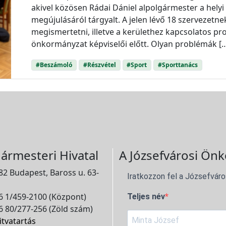
akivel közösen Rádai Dániel alpolgármester a helyi 
megújulásáról tárgyalt. A jelen lévő 18 szervezetn
megismertetni, illetve a kerülethez kapcsolatos 
önkormányzat képviselői előtt. Olyan problémák [
#Beszámoló
#Részvétel
#Sport
#Sporttanács
ármesteri Hivatal
A Józsefvárosi Önk
2 Budapest, Baross u. 63-
Iratkozzon fel a Józsefváro
 1/459-2100 (Központ)
Teljes név
 80/277-256 (Zöld szám)
itvatartás