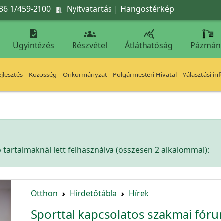
36 1/459-2100
Nyitvatartás
|
Hangostérkép




Ügyintézés
Részvétel
Átláthatóság
Pázmán
jlesztés
Közösség
Önkormányzat
Polgármesteri Hivatal
Választási in
tartalmaknál lett felhasználva (összesen 2 alkalommal):
Otthon
Hirdetőtábla
Hírek
Sporttal kapcsolatos szakmai fórum