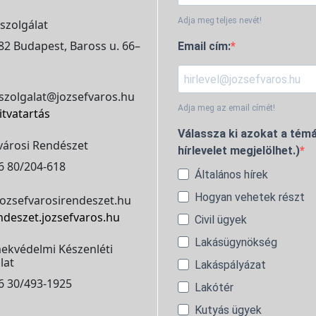
Adja meg teljes nevét!
szolgálat
2 Budapest, Baross u. 66–
Email cím:
szolgalat@jozsefvaros.hu
Adja meg az email címét!
itvatartás
Válassza ki azokat a témá
városi Rendészet
hírlevelet megjelölhet.)
6 80/204-618
Általános hírek
Hogyan vehetek részt
ozsefvarosirendeszet.hu
ndeszet.jozsefvaros.hu
Civil ügyek
Lakásügynökség
ekvédelmi Készenléti
lat
Lakáspályázat
6 30/493-1925
Lakótér
Kutyás ügyek