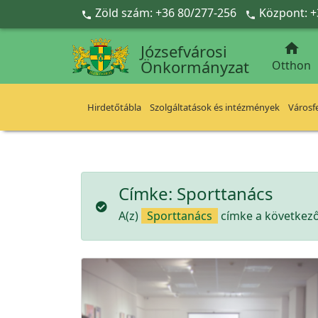
Ugrás a fő tartalomra
Zöld szám: +36 80/277-256
Központ: +



Józsefvárosi
Önkormányzat
Otthon
Hirdetőtábla
Szolgáltatások és intézmények
Városfe
Címke:
Sporttanács
A(z)
Sporttanács
címke a következő 