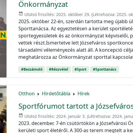
Önkormányzat
event_available
Utolsó frissítés:
2025. október 29.
(Létrehozva:
2025. ok
2025. október 22-én, szerdán tartotta meg újabb ü
Sporttanácsa. Az egyeztetésen a kerület sportéleté
sportegyesületek és az önkormányzat képviselői, p
vettek részt.Ismertetve lett Józsefváros sportkonc
társadalmi véleményezés alatt áll. A koncepció célj
meghatározza az Önkormányzat sporttal kapcsola
#Beszámoló
#Részvétel
#Sport
#Sporttanács
Otthon
Hirdetőtábla
Hírek
Sportfórumot tartott a Józsefvár
event_available
Utolsó frissítés:
2024. január 3.
(Létrehozva:
2024. janu
2023. december. 7-én csütörtökön a Józsefvárosi Ö
kerületi sport életéről. A 300-as terem megtelt a ker