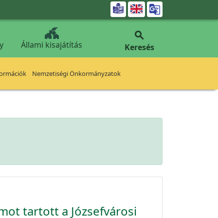


y
Állami kisajátítás
Keresés
formációk
Nemzetiségi Önkormányzatok
ot tartott a Józsefvárosi