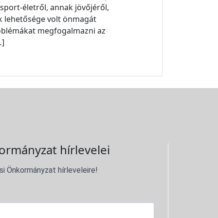
sport-életről, annak jövőjéről,
ek lehetősége volt önmagát
problémákat megfogalmazni az
…]
ormányzat hírlevelei
si Önkormányzat hírleveleire!