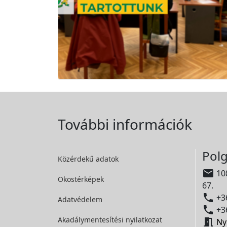
További információk
Polg
Közérdekű adatok

108
Okostérképek
67.

+36
Adatvédelem

+36
Akadálymentesítési
nyilatkozat

Ny