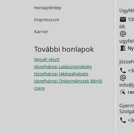
Honlaptérkép
Ügyfél

108
Impresszum
68.
Karrier

ugyfel
További honlapok

Ny
Vegyél részt!
József
Józsefvárosi Lakásügynökség

+3
Józsefvárosi lakáspályázato

Józsefvárosi Önkormányzati Bérlői
info@j
csere
re
Gyerm
Szolgá

+3