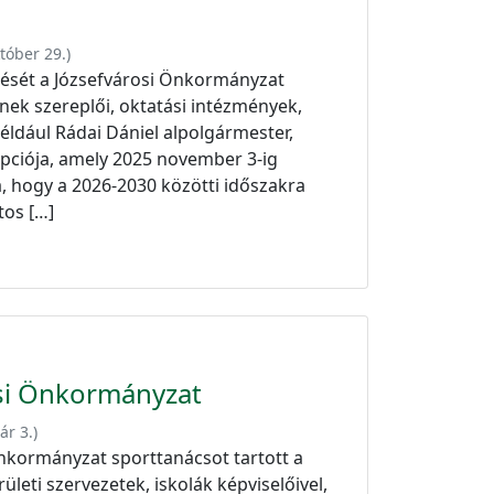
tóber 29.
)
lését a Józsefvárosi Önkormányzat
nek szereplői, oktatási intézmények,
éldául Rádai Dániel alpolgármester,
epciója, amely 2025 november 3-ig
a, hogy a 2026-2030 közötti időszakra
tos […]
osi Önkormányzat
ár 3.
)
nkormányzat sporttanácsot tartott a
ületi szervezetek, iskolák képviselőivel,