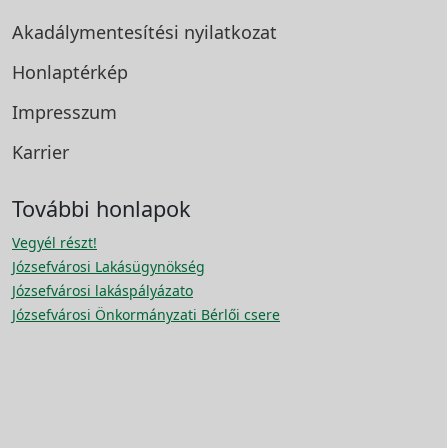
Akadálymentesítési
nyilatkozat
Honlaptérkép
Impresszum
Karrier
További honlapok
Vegyél részt!
Józsefvárosi Lakásügynökség
Józsefvárosi lakáspályázato
Józsefvárosi Önkormányzati Bérlői csere