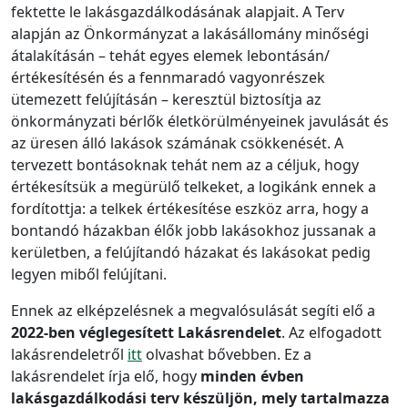
fektette le lakásgazdálkodásának alapjait. A Terv
alapján az Önkormányzat a lakásállomány minőségi
átalakításán – tehát egyes elemek lebontásán/
értékesítésén és a fennmaradó vagyonrészek
ütemezett felújításán – keresztül biztosítja az
önkormányzati bérlők életkörülményeinek javulását és
az üresen álló lakások számának csökkenését. A
tervezett bontásoknak tehát nem az a céljuk, hogy
értékesítsük a megürülő telkeket, a logikánk ennek a
fordítottja: a telkek értékesítése eszköz arra, hogy a
bontandó házakban élők jobb lakásokhoz jussanak a
kerületben, a felújítandó házakat és lakásokat pedig
legyen miből felújítani.
Ennek az elképzelésnek a megvalósulását segíti elő a
2022-ben véglegesített Lakásrendelet
. Az elfogadott
lakásrendeletről
itt
olvashat bővebben. Ez a
lakásrendelet írja elő, hogy
minden évben
lakásgazdálkodási terv készüljön, mely tartalmazza