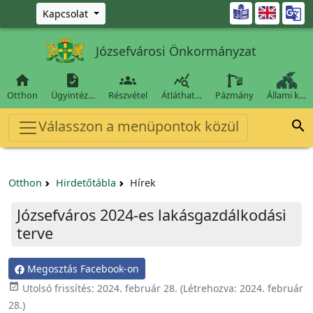
Ugrás a fő tartalomra

Kapcsolat
Józsefvárosi Önkormányzat




Otthon
Ügyintéz…
Részvétel
Átláthat…
Pázmány
Állami k…
Válasszon a menüpontok közül

Otthon
Hirdetőtábla
Hírek
Józsefváros 2024-es lakásgazdálkodási
terve
Megosztás Facebook-on

Utolsó frissítés:
2024. február 28.
(Létrehozva:
2024. február
28.
)