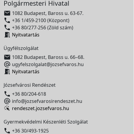
Polgármesteri Hivatal

1082 Budapest, Baross u. 63-67.

+36 1/459-2100 (Központ)

+36 80/277-256 (Zöld szám)

Nyitvatartás
Ügyfélszolgálat

1082 Budapest, Baross u. 66–68.

ugyfelszolgalat@jozsefvaros.hu

Nyitvatartás
Józsefvárosi Rendészet

+36 80/204-618

info@jozsefvarosirendeszet.hu
rendeszet.jozsefvaros.hu
Gyermekvédelmi Készenléti Szolgálat

+36 30/493-1925