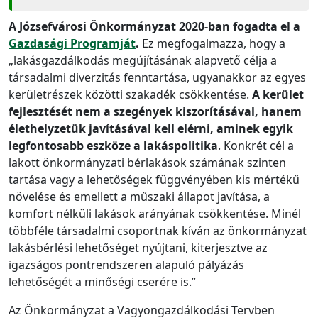
A Józsefvárosi Önkormányzat 2020-ban fogadta el a
Gazdasági Programját
.
Ez megfogalmazza, hogy a
„lakásgazdálkodás megújításának alapvető célja a
társadalmi diverzitás fenntartása, ugyanakkor az egyes
kerületrészek közötti szakadék csökkentése.
A kerület
fejlesztését nem a szegények kiszorításával, hanem
élethelyzetük javításával kell elérni, aminek egyik
legfontosabb eszköze a lakáspolitika
. Konkrét cél a
lakott önkormányzati bérlakások számának szinten
tartása vagy a lehetőségek függvényében kis mértékű
növelése és emellett a műszaki állapot javítása, a
komfort nélküli lakások arányának csökkentése. Minél
többféle társadalmi csoportnak kíván az önkormányzat
lakásbérlési lehetőséget nyújtani, kiterjesztve az
igazságos pontrendszeren alapuló pályázás
lehetőségét a minőségi cserére is.”
Az Önkormányzat a Vagyongazdálkodási Tervben