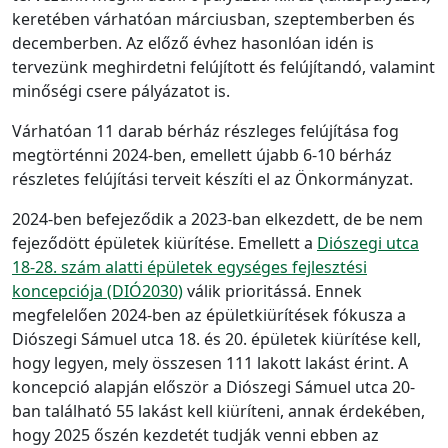
keretében várhatóan márciusban, szeptemberben és
decemberben. Az előző évhez hasonlóan idén is
tervezünk meghirdetni felújított és felújítandó, valamint
minőségi csere pályázatot is.
Várhatóan 11 darab bérház részleges felújítása fog
megtörténni 2024-ben, emellett újabb 6-10 bérház
részletes felújítási terveit készíti el az Önkormányzat.
2024-ben befejeződik a 2023-ban elkezdett, de be nem
fejeződött épületek kiürítése. Emellett a
Diószegi utca
18-28. szám alatti épületek egységes fejlesztési
koncepciója (DIÓ2030)
válik prioritássá. Ennek
megfelelően 2024-ben az épületkiürítések fókusza a
Diószegi Sámuel utca 18. és 20. épületek kiürítése kell,
hogy legyen, mely összesen 111 lakott lakást érint. A
koncepció alapján először a Diószegi Sámuel utca 20-
ban található 55 lakást kell kiüríteni, annak érdekében,
hogy 2025 őszén kezdetét tudják venni ebben az