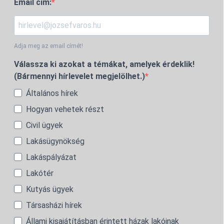
Email cím:
Adja meg az email címét!
Válassza ki azokat a témákat, amelyek érdeklik!
(Bármennyi hírlevelet megjelölhet.)
Általános hírek
Hogyan vehetek részt
Civil ügyek
Lakásügynökség
Lakáspályázat
Lakótér
Kutyás ügyek
Társasházi hírek
Állami kisajátításban érintett házak lakóinak