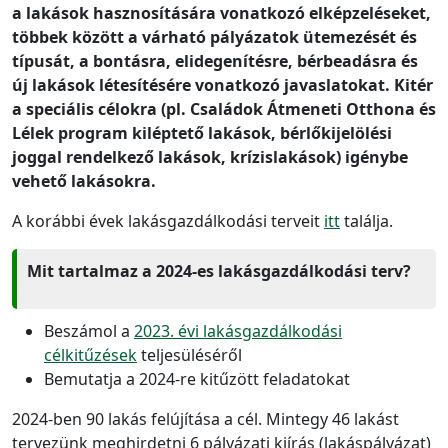
a lakások hasznosítására vonatkozó elképzeléseket,
többek között a várható pályázatok ütemezését és
típusát, a bontásra, elidegenítésre, bérbeadásra és
új lakások létesítésére vonatkozó javaslatokat. Kitér
a speciális célokra (pl. Családok Átmeneti Otthona és
Lélek program kiléptető lakások, bérlőkijelölési
joggal rendelkező lakások, krízislakások) igénybe
vehető lakásokra.
A korábbi évek lakásgazdálkodási terveit
itt
találja.
Mit tartalmaz a 2024-es lakásgazdálkodási terv?
Beszámol a
2023. évi lakásgazdálkodási
célkitűzések
teljesüléséről
Bemutatja a 2024-re kitűzött feladatokat
2024-ben 90 lakás felújítása a cél. Mintegy 46 lakást
tervezünk meghirdetni 6 pályázati kiírás (lakáspályázat)