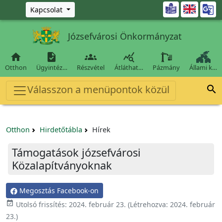
Ugrás a fő tartalomra

Kapcsolat
Józsefvárosi Önkormányzat




Otthon
Ügyintéz…
Részvétel
Átláthat…
Pázmány
Állami k…
Válasszon a menüpontok közül

Otthon
Hirdetőtábla
Hírek
Támogatások józsefvárosi
Közalapítványoknak
Megosztás Facebook-on

Utolsó frissítés:
2024. február 23.
(Létrehozva:
2024. február
23.
)