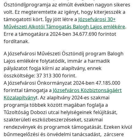
Ösztöndíjprogramja az elmúlt években nagyon sikeres
volt. Ez megteremtette az igényt, hogy kiterjesszék a
támogatotti kört. Így jött létre a
Józsefvárosi 30+
Művészeti Alkotói Támogatás Balogh Lajos emlékére
.
Erre a támogatásra 2024-ben 34.677.690 forintot
fordítanak.
A Józsefvárosi Művészeti Ösztöndíj program Balogh
Lajos emlékére folytatódik, immár a harmadik
pályázatot fogja kiírni az alapítvány, ennek
összköltsége: 37 313 300 forint.
A Józsefvárosi Önkormányzat 2024-ben 47.185.000
forinttal támogatja a
Józsefváros Közbiztonságáért
Közalapítvány
t. Az alapítvány 2024-es szakmai
programja többek között magában foglalja a
Tűzoltóság Dobozi utcai helyiségeinek felújítását,
szakterületi eszközbeszerzéseket, szakmai
rendezvények és programok támogatását. Ezeken kívül
bűnmegelőzési és önvédelmi tanácsadást, zárcsere