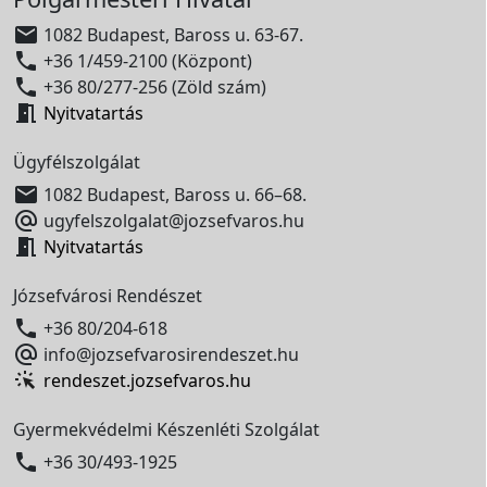

1082 Budapest, Baross u. 63-67.

+36 1/459-2100 (Központ)

+36 80/277-256 (Zöld szám)

Nyitvatartás
Ügyfélszolgálat

1082 Budapest, Baross u. 66–68.

ugyfelszolgalat@jozsefvaros.hu

Nyitvatartás
Józsefvárosi Rendészet

+36 80/204-618

info@jozsefvarosirendeszet.hu
rendeszet.jozsefvaros.hu
Gyermekvédelmi Készenléti Szolgálat

+36 30/493-1925