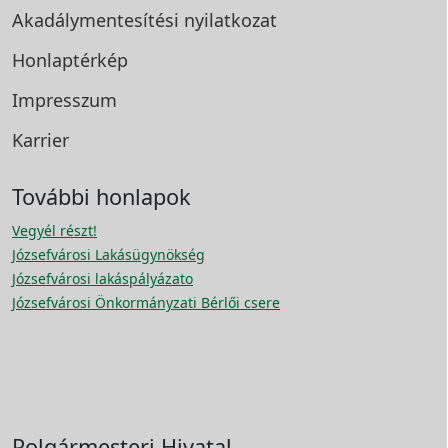
Akadálymentesítési
nyilatkozat
Honlaptérkép
Impresszum
Karrier
További honlapok
Vegyél részt!
Józsefvárosi Lakásügynökség
Józsefvárosi lakáspályázato
Józsefvárosi Önkormányzati Bérlői csere
Polgármesteri Hivatal