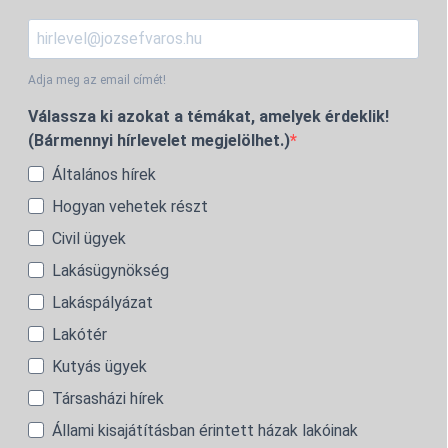
Adja meg az email címét!
Válassza ki azokat a témákat, amelyek érdeklik!
(Bármennyi hírlevelet megjelölhet.)
Általános hírek
Hogyan vehetek részt
Civil ügyek
Lakásügynökség
Lakáspályázat
Lakótér
Kutyás ügyek
Társasházi hírek
Állami kisajátításban érintett házak lakóinak