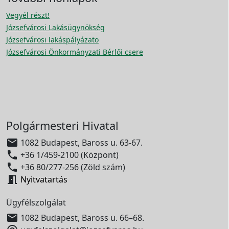
Vegyél részt!
Józsefvárosi Lakásügynökség
Józsefvárosi lakáspályázato
Józsefvárosi Önkormányzati Bérlői csere
Polgármesteri Hivatal

1082 Budapest, Baross u. 63-67.

+36 1/459-2100 (Központ)

+36 80/277-256 (Zöld szám)

Nyitvatartás
Ügyfélszolgálat

1082 Budapest, Baross u. 66–68.