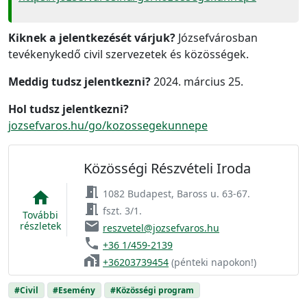
Kiknek a jelentkezését várjuk?
Józsefvárosban
tevékenykedő civil szervezetek és közösségek.
Meddig tudsz jelentkezni?
2024. március 25.
Hol tudsz jelentkezni?
jozsefvaros.hu/go/kozossegekunnepe
Közösségi Részvételi Iroda
meeting_room
1082 Budapest, Baross u. 63-67.
home
meeting_room
fszt. 3/1.
További
email
részletek
reszvetel@jozsefvaros.hu
phone
+36 1/459-2139
home_work
+36203739454
(pénteki napokon!)
#Civil
#Esemény
#Közösségi program