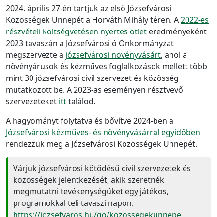
2024. április 27-én tartjuk az első Józsefvárosi
Közösségek Ünnepét a Horváth Mihály téren. A
2022-es
részvételi költségvetésen nyertes ötlet
eredményeként
2023 tavaszán a Józsefvárosi ó Önkormányzat
megszervezte a
józsefvárosi növényvásárt
, ahol a
növényárusok és kézműves foglalkozások mellett több
mint 30 józsefvárosi civil szervezet és közösség
mutatkozott be. A 2023-as eseményen résztvevő
szervezeteket
itt
találod.
A hagyományt folytatva és bővítve 2024-ben a
Józsefvárosi kézműves- és növényvásárral egyidőben
rendezzük meg a Józsefvárosi Közösségek Ünnepét.
Várjuk józsefvárosi kötődésű civil szervezetek és
közösségek jelentkezését, akik szeretnék
megmutatni tevékenységüket egy játékos,
programokkal teli tavaszi napon.
https://jozsefvaros.hu/go/kozossegekunnepe