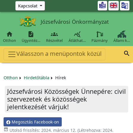
Ugrás a fő tartalomra

Kapcsolat
Józsefvárosi Önkormányzat




Otthon
Ügyintéz…
Részvétel
Átláthat…
Pázmány
Állami k…
Válasszon a menüpontok közül

Otthon
Hirdetőtábla
Hírek
Józsefvárosi Közösségek Ünnepére: civil
szervezetek és közösségek
jelentkezését várjuk!
Megosztás Facebook-on

Utolsó frissítés:
2024. március 12.
(Létrehozva:
2024.