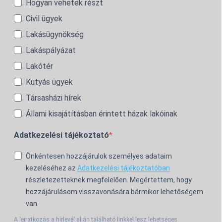
Hogyan vehetek részt
Civil ügyek
Lakásügynökség
Lakáspályázat
Lakótér
Kutyás ügyek
Társasházi hírek
Állami kisajátításban érintett házak lakóinak
Adatkezelési tájékoztató
Önkéntesen hozzájárulok személyes adataim
kezeléséhez az
Adatkezelési tájékoztatóban
részletezetteknek megfelelően. Megértettem, hogy
hozzájárulásom visszavonására bármikor lehetőségem
van.
A leiratkozás a hírlevél alján található linkkel lesz lehetséges.