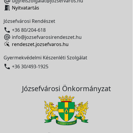

ugyfelszolgalat@jozsefvaros.hu

Nyitvatartás
Józsefvárosi Rendészet

+36 80/204-618

info@jozsefvarosirendeszet.hu
rendeszet.jozsefvaros.hu
Gyermekvédelmi Készenléti Szolgálat

+36 30/493-1925
Józsefvárosi Önkormányzat