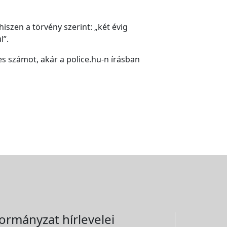
iszen a törvény szerint: „két évig
l”.
-es számot, akár a police.hu-n írásban
ormányzat hírlevelei