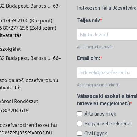
2 Budapest, Baross u. 63-
Iratkozzon fel a Józsefváro
 1/459-2100 (Központ)
Teljes név
 80/277-256 (Zöld szám)
itvatartás
Adja meg teljes nevét!
szolgálat
2 Budapest, Baross u. 66–
Email cím:
szolgalat@jozsefvaros.hu
Adja meg az email címét!
itvatartás
Válassza ki azokat a témá
városi Rendészet
hírlevelet megjelölhet.)
6 80/204-618
Általános hírek
Hogyan vehetek részt
ozsefvarosirendeszet.hu
ndeszet.jozsefvaros.hu
Civil ügyek