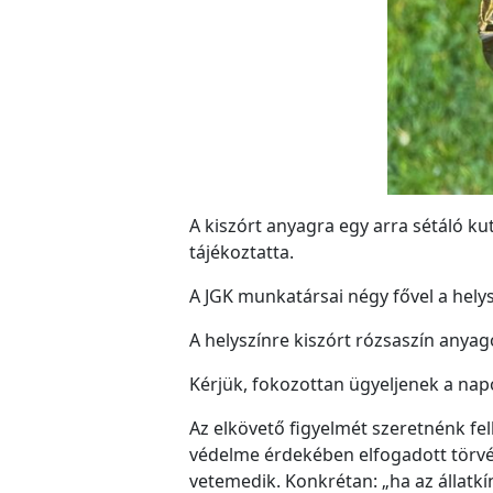
A kiszórt anyagra egy arra sétáló kut
tájékoztatta.
A JGK munkatársai négy fővel a helys
A helyszínre kiszórt rózsaszín anya
Kérjük, fokozottan ügyeljenek a nap
Az elkövető figyelmét szeretnénk fe
védelme érdekében elfogadott törvé
vetemedik. Konkrétan: „ha az állatkí