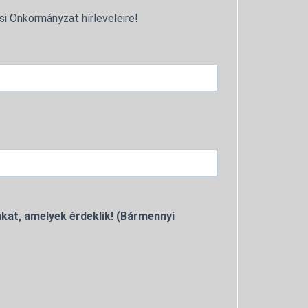
si Önkormányzat hírleveleire!
kat, amelyek érdeklik! (Bármennyi