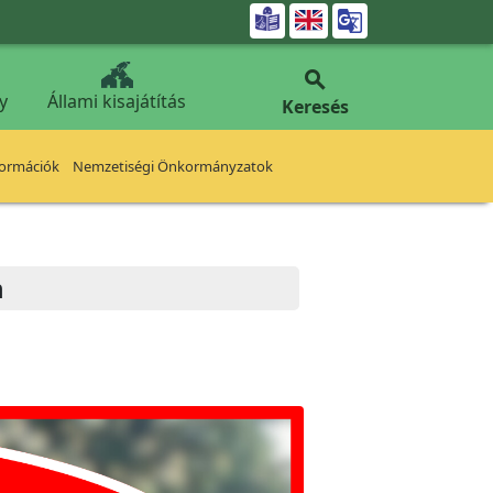


y
Állami kisajátítás
Keresés
formációk
Nemzetiségi Önkormányzatok
n