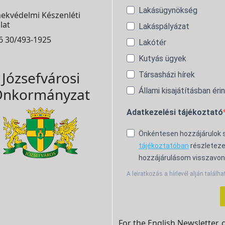
Lakásügynökség
ekvédelmi Készenléti
lat
Lakáspályázat
6 30/493-1925
Lakótér
Kutyás ügyek
Józsefvárosi
Társasházi hírek
nkormányzat
Állami kisajátításban éri
Adatkezelési tájékoztató
Önkéntesen hozzájárulok
tájékoztatóban
részleteze
hozzájárulásom visszavon
A leiratkozás a hírlevél alján találha
For the English Newsletter, 