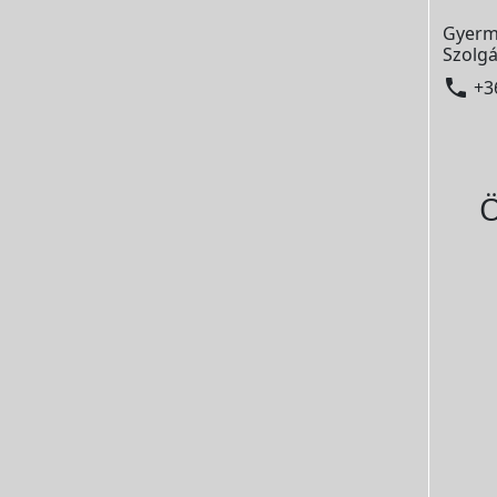
Gyerm
Szolgá

+3
Ö