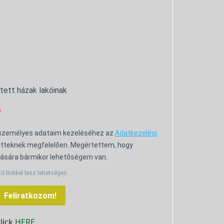
ntett házak lakóinak
 személyes adataim kezeléséhez az
Adatkezelési
tteknek megfelelően. Megértettem, hogy
ására bármikor lehetőségem van.
tó linkkel lesz lehetséges.
Feliratkozom!
click
HERE.