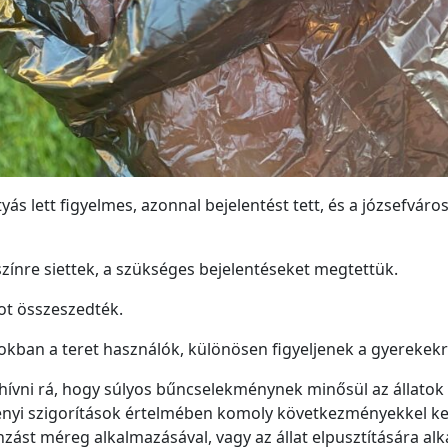
yás lett figyelmes, azonnal bejelentést tett, és a józsefváro
zínre siettek, a szükséges bejelentéseket megtettük.
got összeszedték.
okban a teret használók, különösen figyeljenek a gyerekekr
lhívni rá, hogy súlyos bűncselekménynek minősül az állatok
nyi szigorítások értelmében komoly következményekkel kell
nzást méreg alkalmazásával, vagy az állat elpusztítására al