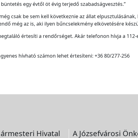
a büntetés egy évtől öt évig terjedő szabadságvesztés.”
g csak be sem kell következnie az állat elpusztulásának, h
ndő még az is, aki ilyen bűncselekmény elkövetésére készü
megtaláló értesíti a rendőrséget. Akár telefonon hívja a 112
gyenes hívható számon lehet értesíteni: +36 80/277-256
ármesteri Hivatal
A Józsefvárosi Önk