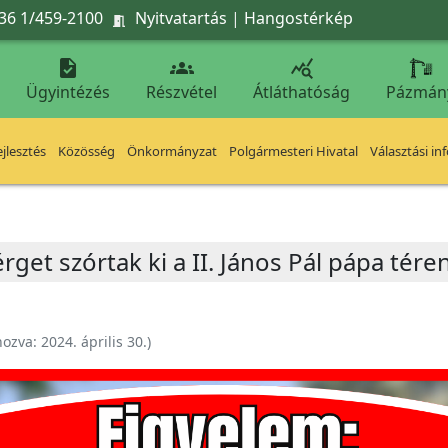
36 1/459-2100
Nyitvatartás
|
Hangostérkép




Ügyintézés
Részvétel
Átláthatóság
Pázmán
jlesztés
Közösség
Önkormányzat
Polgármesteri Hivatal
Választási in
get szórtak ki a II. János Pál pápa tére
hozva:
2024. április 30.
)