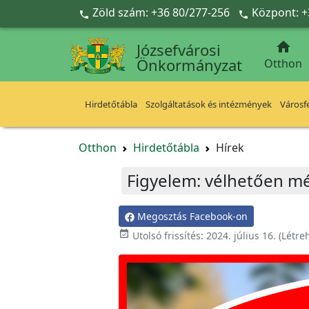
Ugrás a fő tartalomra
Zöld szám: +36 80/277-256
Központ: +



Józsefvárosi
Önkormányzat
Otthon
Hirdetőtábla
Szolgáltatások és intézmények
Városfe
Otthon
Hirdetőtábla
Hírek
Figyelem: vélhetően mér
Megosztás Facebook-on

Utolsó frissítés:
2024. július 16.
(Létre