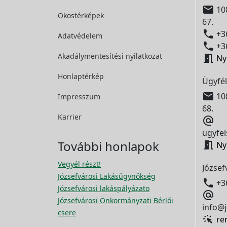

108
Okostérképek
67.

+36
Adatvédelem

+36
Akadálymentesítési
nyilatkozat

Ny
Honlaptérkép
Ügyfél

108
Impresszum
68.
Karrier

ugyfel
További honlapok

Ny
Vegyél részt!
József
Józsefvárosi Lakásügynökség

+3
Józsefvárosi lakáspályázato

Józsefvárosi Önkormányzati Bérlői
info@j
csere
re