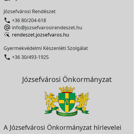
Józsefvárosi Rendészet

+36 80/204-618

info@jozsefvarosirendeszet.hu
rendeszet.jozsefvaros.hu
Gyermekvédelmi Készenléti Szolgálat

+36 30/493-1925
Józsefvárosi Önkormányzat
A Józsefvárosi Önkormányzat hírlevelei