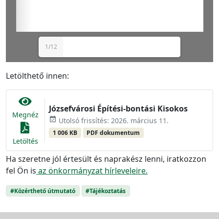
1/12
Letölthető innen:
Józsefvárosi Építési-bontási Kisokos
Megnéz
event_available
Utolsó frissítés: 2026. március 11.
1 006 KB
PDF dokumentum
Letöltés
Ha szeretne jól értesült és naprakész lenni, iratkozzon
fel Ön is
az önkormányzat hírleveleire.
#Közérthető útmutató
#Tájékoztatás