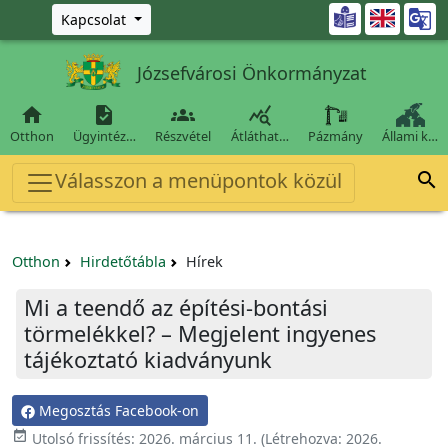
Ugrás a fő tartalomra

Kapcsolat
Józsefvárosi Önkormányzat




Otthon
Ügyintéz…
Részvétel
Átláthat…
Pázmány
Állami k…
Válasszon a menüpontok közül

Otthon
Hirdetőtábla
Hírek
Mi a teendő az építési-bontási
törmelékkel? – Megjelent ingyenes
tájékoztató kiadványunk
Megosztás Facebook-on

Utolsó frissítés:
2026. március 11.
(Létrehozva:
2026.