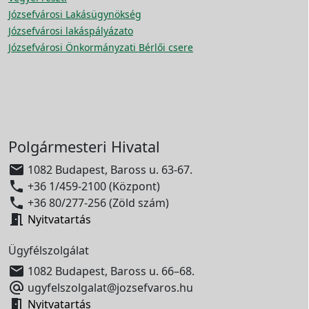
Józsefvárosi Lakásügynökség
Józsefvárosi lakáspályázato
Józsefvárosi Önkormányzati Bérlői csere
Polgármesteri Hivatal

1082 Budapest, Baross u. 63-67.

+36 1/459-2100 (Központ)

+36 80/277-256 (Zöld szám)

Nyitvatartás
Ügyfélszolgálat

1082 Budapest, Baross u. 66–68.

ugyfelszolgalat@jozsefvaros.hu

Nyitvatartás