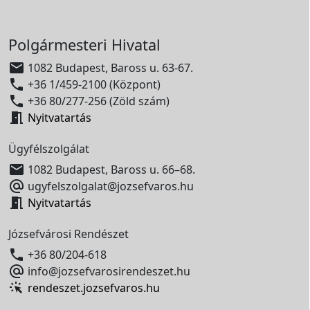
Polgármesteri Hivatal

1082 Budapest, Baross u. 63-67.

+36 1/459-2100 (Központ)

+36 80/277-256 (Zöld szám)

Nyitvatartás
Ügyfélszolgálat

1082 Budapest, Baross u. 66–68.

ugyfelszolgalat@jozsefvaros.hu

Nyitvatartás
Józsefvárosi Rendészet

+36 80/204-618

info@jozsefvarosirendeszet.hu
rendeszet.jozsefvaros.hu