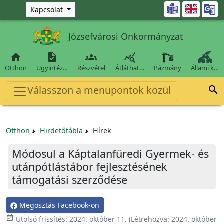
Ugrás a fő tartalomra

Kapcsolat
Józsefvárosi Önkormányzat




Otthon
Ügyintéz…
Részvétel
Átláthat…
Pázmány
Állami k…
Válasszon a menüpontok közül

Otthon
Hirdetőtábla
Hírek
Módosul a Káptalanfüredi Gyermek- és
utánpótlástábor fejlesztésének
támogatási szerződése
Megosztás Facebook-on

Utolsó frissítés:
2024. október 11.
(Létrehozva:
2024. október