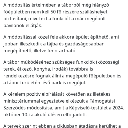
A módosítás értelmében a táborból még hiányzó
főépületben nem kell 50 fő részére szálláshelyet
biztosítani, mivel ezt a funkciót a már megépült
pavilonok ellátják.
A módosítással közel fele akkora épület építhető, ami
jobban illeszkedik a tájba és gazdaságosabban
megépíthető, illetve fenntartható.
A tábor működéséhez szükséges funkciók (közösségi
terek, étkező, konyha, irodák) továbbra is
rendelkezésre fognak állni a megépülő főépületben és
a tábor területén lévő park is megújul.
A kérelem pozitív elbírálását követően az illetékes
minisztériummal egyeztetve elkészült a Támogatási
Szerződés módosítása, amit a Képviselő-testület a 2024.
október 10-i alakuló ülésen elfogadott.
A tervek szerint ebben a ciklusban átadásra kerülhet a