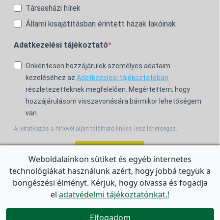
Társasházi hírek
Állami kisajátításban érintett házak lakóinak
Adatkezelési tájékoztató
Önkéntesen hozzájárulok személyes adataim
kezeléséhez az
Adatkezelési tájékoztatóban
részletezetteknek megfelelően. Megértettem, hogy
hozzájárulásom visszavonására bármikor lehetőségem
van.
A leiratkozás a hírlevél alján található linkkel lesz lehetséges.
Feliratkozom!
Weboldalainkon sütiket és egyéb internetes
technológiákat használunk azért, hogy jobbá tegyük a
For the English Newsletter, click
HERE.
böngészési élményt. Kérjük, hogy olvassa és fogadja
el
adatvédelmi tájékoztatónkat.!


Elfogadom