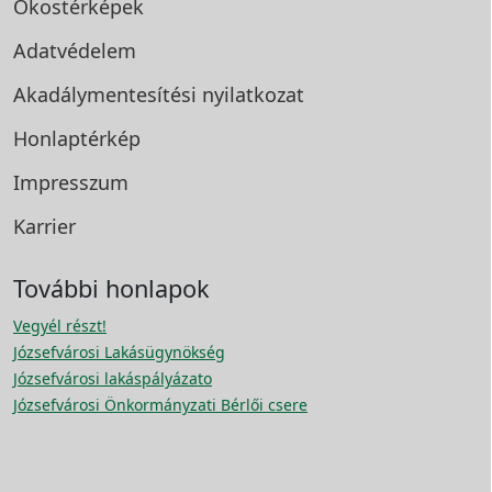
Okostérképek
Adatvédelem
Akadálymentesítési
nyilatkozat
Honlaptérkép
Impresszum
Karrier
További honlapok
Vegyél részt!
Józsefvárosi Lakásügynökség
Józsefvárosi lakáspályázato
Józsefvárosi Önkormányzati Bérlői csere