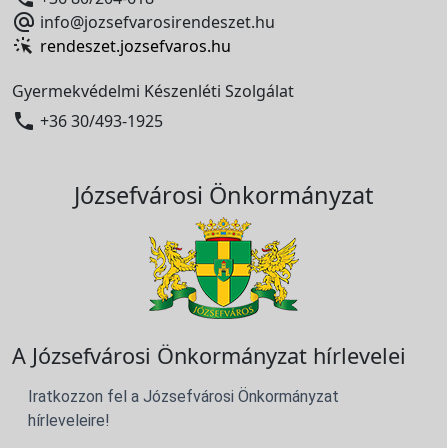

info@jozsefvarosirendeszet.hu
rendeszet.jozsefvaros.hu
Gyermekvédelmi Készenléti Szolgálat

+36 30/493-1925
Józsefvárosi Önkormányzat
A Józsefvárosi Önkormányzat hírlevelei
Iratkozzon fel a Józsefvárosi Önkormányzat
hírleveleire!