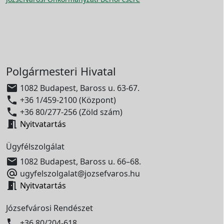
Polgármesteri Hivatal

1082 Budapest, Baross u. 63-67.

+36 1/459-2100 (Központ)

+36 80/277-256 (Zöld szám)

Nyitvatartás
Ügyfélszolgálat

1082 Budapest, Baross u. 66–68.

ugyfelszolgalat@jozsefvaros.hu

Nyitvatartás
Józsefvárosi Rendészet

+36 80/204-618