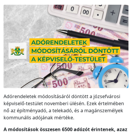
Adórendeletek módosításáról döntött a józsefvárosi
képviselő-testület novemberi ülésén. Ezek értelmében
nő az építményadó, a telekadó, és a magánszemélyek
kommunális adójának mértéke.
A módosítások összesen 6500 adózót érintenek, azaz