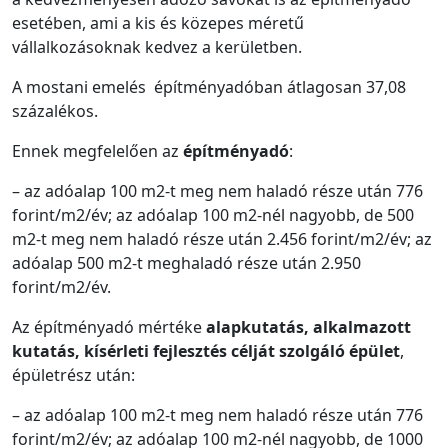
esetében, ami a kis és közepes méretű
vállalkozásoknak kedvez a kerületben.
A mostani emelés építményadóban átlagosan 37,08
százalékos.
Ennek megfelelően az
építményadó
:
– az adóalap 100 m2-t meg nem haladó része után 776
forint/m2/év; az adóalap 100 m2-nél nagyobb, de 500
m2-t meg nem haladó része után 2.456 forint/m2/év; az
adóalap 500 m2-t meghaladó része után 2.950
forint/m2/év.
Az építményadó mértéke
alapkutatás, alkalmazott
kutatás, kísérleti fejlesztés célját szolgáló épület
,
épületrész után:
– az adóalap 100 m2-t meg nem haladó része után 776
forint/m2/év; az adóalap 100 m2-nél nagyobb, de 1000