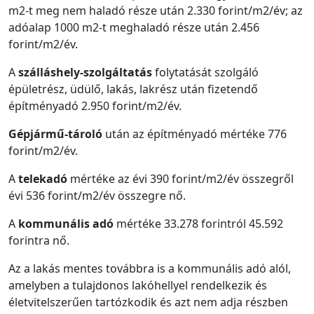
m2-t meg nem haladó része után 2.330 forint/m2/év; az
adóalap 1000 m2-t meghaladó része után 2.456
forint/m2/év.
A
szálláshely-szolgáltatás
folytatását szolgáló
épületrész, üdülő, lakás, lakrész után fizetendő
építményadó 2.950 forint/m2/év.
Gépjármű-tároló
után az építményadó mértéke 776
forint/m2/év.
A
telekadó
mértéke az évi 390 forint/m2/év összegről
évi 536 forint/m2/év összegre nő.
A
kommunális adó
mértéke 33.278 forintról 45.592
forintra nő.
Az a lakás mentes továbbra is a kommunális adó alól,
amelyben a tulajdonos lakóhellyel rendelkezik és
életvitelszerűen tartózkodik és azt nem adja részben