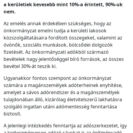
a kerületiek kevesebb mint 10%-a érintett, 90%-uk
nem.
Az emelés annak érdekében szükséges, hogy az
önkormányzat emelni tudja a kerületi lakosok
közszolgáltatásaira fordított összegeket, valamint az
óvónők, szociális munkások, bölcsődei dolgozók
fizetését. Az önkormányzati adókból származó
bevételek nagy jelentőséggel bíró források, az összes
bevétel 30%-át teszik ki.
Ugyanakkor fontos szempont az önkormányzat
számára a magánszemélyek adóterheinek enyhítése,
amelyet a sávos adórendszer és a magánszemélyek
tulajdonában álló, kizárólag életvitelszerű lakhatásra
szolgáló ingatlan utáni adómentesség fenntartása
biztosít.
A jelenlegi intézkedés fenntartja az adószerkezetet, így
a kedvezményesen adózó sávokat is az építményadó