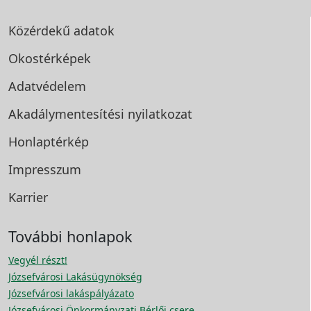
Közérdekű adatok
Okostérképek
Adatvédelem
Akadálymentesítési
nyilatkozat
Honlaptérkép
Impresszum
Karrier
További honlapok
Vegyél részt!
Józsefvárosi Lakásügynökség
Józsefvárosi lakáspályázato
Józsefvárosi Önkormányzati Bérlői csere