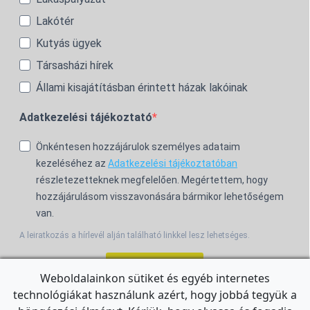
Lakótér
Kutyás ügyek
Társasházi hírek
Állami kisajátításban érintett házak lakóinak
Adatkezelési tájékoztató
Önkéntesen hozzájárulok személyes adataim
kezeléséhez az
Adatkezelési tájékoztatóban
részletezetteknek megfelelően. Megértettem, hogy
hozzájárulásom visszavonására bármikor lehetőségem
van.
A leiratkozás a hírlevél alján található linkkel lesz lehetséges.
Feliratkozom!
Weboldalainkon sütiket és egyéb internetes
technológiákat használunk azért, hogy jobbá tegyük a
For the English Newsletter, click
HERE.