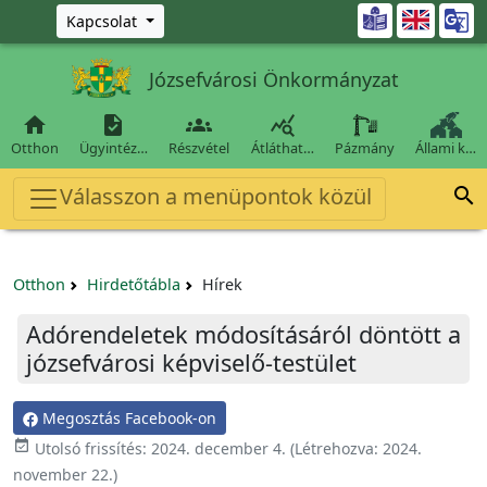
Ugrás a fő tartalomra

Kapcsolat
Józsefvárosi Önkormányzat




Otthon
Ügyintéz…
Részvétel
Átláthat…
Pázmány
Állami k…
Válasszon a menüpontok közül

Otthon
Hirdetőtábla
Hírek
Adórendeletek módosításáról döntött a
józsefvárosi képviselő-testület
Megosztás Facebook-on

Utolsó frissítés:
2024. december 4.
(Létrehozva:
2024.
november 22.
)