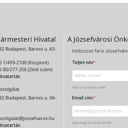
ármesteri Hivatal
A Józsefvárosi Önk
2 Budapest, Baross u. 63-
Iratkozzon fel a Józsefváro
 1/459-2100 (Központ)
Teljes név
 80/277-256 (Zöld szám)
itvatartás
Adja meg teljes nevét!
szolgálat
2 Budapest, Baross u. 66–
Email cím:
szolgalat@jozsefvaros.hu
Adja meg az email címét!
itvatartás