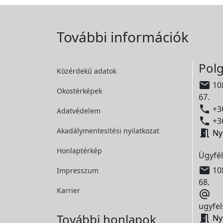
További információk
Polg
Közérdekű adatok

108
Okostérképek
67.

+36
Adatvédelem

+36
Akadálymentesítési
nyilatkozat

Ny
Honlaptérkép
Ügyfél

108
Impresszum
68.
Karrier

ugyfel
További honlapok

Ny