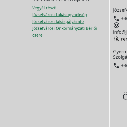
Vegyél részt!
József
Józsefvárosi Lakásügynökség

+3
Józsefvárosi lakáspályázato

Józsefvárosi Önkormányzati Bérlői
info@j
csere
re
Gyerm
Szolgá

+3
Ö