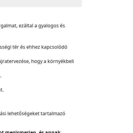
galmat, ezáltal a gyalogos és
össégi tér és ehhez kapcsolódó
újratervezése, hogy a környékbeli
.
t.
ási lehetőségeket tartalmazó
ot megismerjen, és annak