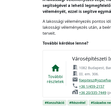
segítségével a lehető legmegfelel
véleményét, ezzel is segítve egymá
A lakossági véleményezés pontos időp
lakossági véleményezés után, a beér
terveit.
További kérdése lenne?
Városépítészeti 
home
meeting_room
1082 Budapest, Bar
meeting_room
III. em. 306.
További
email
foepitesz@jozsefva
részletek
phone
+36 1/459-2157
home_work
+36 20/335-7449
(p
#Konzultáció
#Részvétel
#Százados n