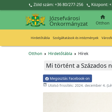
Ugrás a fő tartalomra
Zöld szám: +36 80/277-256
Központ: +



Józsefvárosi
Önkormányzat
Otthon
Hirdetőtábla
Szolgáltatások és intézmények
Városfe
Otthon
Hirdetőtábla
Hírek
Mi történt a Százados 
Megosztás Facebook-on

Utolsó frissítés:
2024. december 4.
(Lé