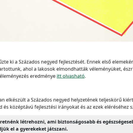
űzte ki a Százados negyed fejlesztését. Ennek első elemeké
rtottunk, ahol a lakosok elmondhatták véleményüket, észrev
 A véleményezés eredménye
itt olvasható
.
an elkészült a Százados negyed helyzetének teljeskörű kiérté
és középtávú fejlesztési irányokat és az ezek eléréséhez 
retnénk létrehozni, ami biztonságosabb és egészségeseb
jük el a gyerekeket játszani.