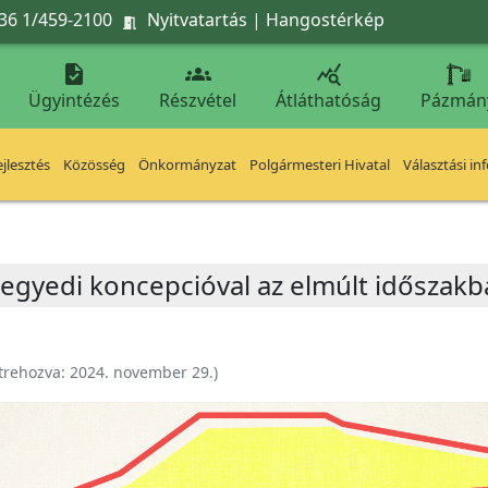
36 1/459-2100
Nyitvatartás
|
Hangostérkép




Ügyintézés
Részvétel
Átláthatóság
Pázmán
jlesztés
Közösség
Önkormányzat
Polgármesteri Hivatal
Választási in
negyedi koncepcióval az elmúlt időszakb
trehozva:
2024. november 29.
)