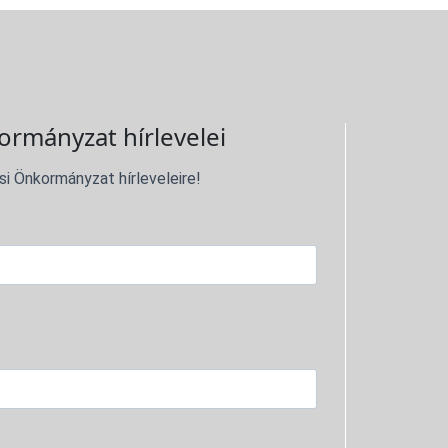
ormányzat hírlevelei
si Önkormányzat hírleveleire!