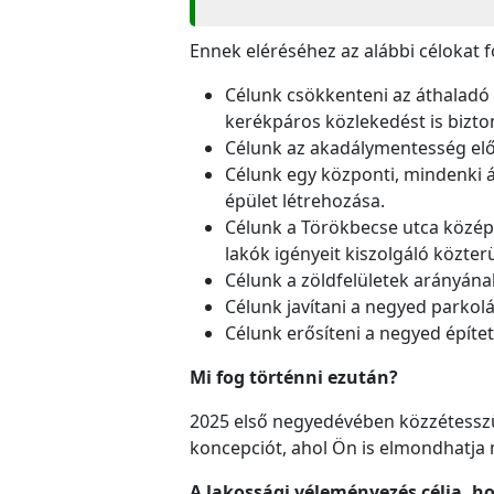
Ennek eléréséhez az alábbi célokat
Célunk csökkenteni az áthaladó 
kerékpáros közlekedést is bizt
Célunk az akadálymentesség elő
Célunk egy központi, mindenki á
épület létrehozása.
Célunk a Törökbecse utca középs
lakók igényeit kiszolgáló közterü
Célunk a zöldfelületek arányána
Célunk javítani a negyed parkolá
Célunk erősíteni a negyed építe
Mi fog történni ezután?
2025 első negyedévében közzétesszü
koncepciót, ahol Ön is elmondhatja
A lakossági véleményezés célja, 