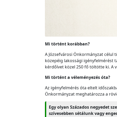
Mi történt korábban?
A Józsefvárosi Önkormányzat célul t
közepéig lakossági igényfelmérést ta
kérdőívet közel 250 fő töltötte ki.
Mi történt a véleményezés óta?
Az igényfelmérés óta eltelt időszakb
Önkormányzat meghatározza a rövid 
Egy olyan Százados negyedet sze
szívesebben sétálunk vagy enged