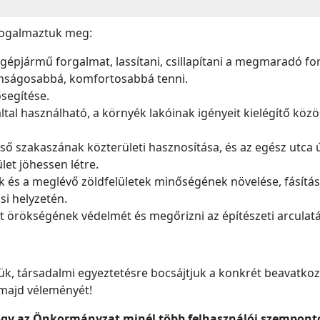
 fogalmaztuk meg:
gépjármű forgalmat, lassítani, csillapítani a megmaradó for
onságosabbá, komfortosabbá tenni.
segítése.
ltal használható, a környék lakóinak igényeit kielégítő köz
ő szakaszának közterületi hasznosítása, és az egész utca 
let jöhessen létre.
k és a meglévő zöldfelületek minőségének növelése, fásítás
si helyzetén.
tt örökségének védelmét és megőrizni az építészeti arculatá
k, társadalmi egyeztetésre bocsájtjuk a konkrét beavatkoz
 majd véleményét!
hogy az Önkormányzat minél több felhasználói szempont