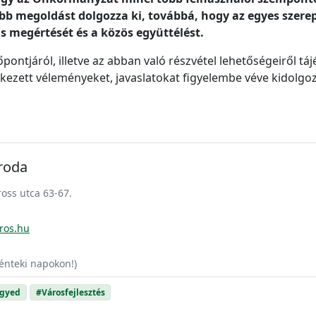
őbb megoldást dolgozza ki, továbbá, hogy az egyes sze
s megértését és a közös együttélést.
ontjáról, illetve az abban való részvétel lehetőségeiről táj
kezett véleményeket, javaslatokat figyelembe véve kidolgo
Iroda
oss utca 63-67.
ros.hu
énteki napokon!)
egyed
#Városfejlesztés