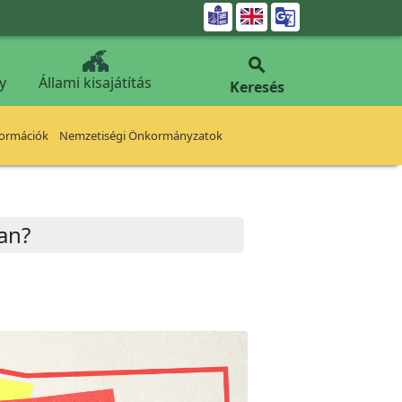


y
Állami kisajátítás
Keresés
formációk
Nemzetiségi Önkormányzatok
an?