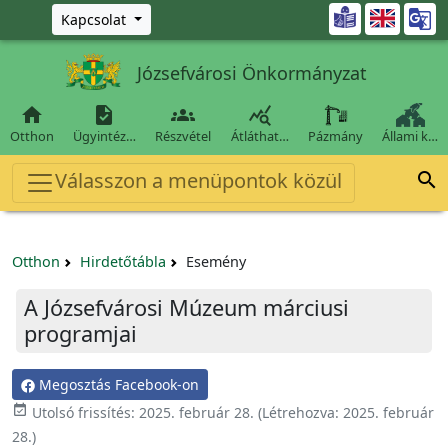
Ugrás a fő tartalomra

Kapcsolat
Józsefvárosi Önkormányzat




Otthon
Ügyintéz…
Részvétel
Átláthat…
Pázmány
Állami k…
Válasszon a menüpontok közül

Otthon
Hirdetőtábla
Esemény
A Józsefvárosi Múzeum márciusi
programjai
Megosztás Facebook-on

Utolsó frissítés:
2025. február 28.
(Létrehozva:
2025. február
28.
)