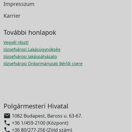
Impresszum
Karrier
További honlapok
Vegyél részt!
Józsefvárosi Lakásügynökség
Józsefvárosi lakáspályázato
Józsefvárosi Önkormányzati Bérlői csere
Polgármesteri Hivatal

1082 Budapest, Baross u. 63-67.

+36 1/459-2100 (Központ)

+36 80/277-256 (Zöld szám)