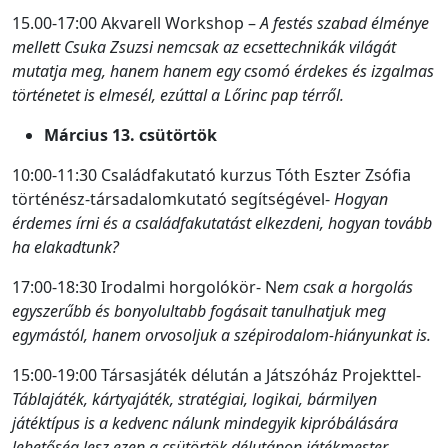
15.00-17:00 Akvarell Workshop –
A festés szabad élménye
mellett Csuka Zsuzsi nemcsak az ecsettechnikák világát
mutatja meg, hanem hanem egy csomó érdekes és izgalmas
történetet is elmesél, ezúttal a Lőrinc pap térről.
Március 13. csütörtök
10:00-11:30 Családfakutató kurzus Tóth Eszter Zsófia
történész-társadalomkutató segítségével-
Hogyan
érdemes írni és a családfakutatást elkezdeni, hogyan tovább
ha elakadtunk?
17:00-18:30 Irodalmi horgolókör- N
em csak a horgolás
egyszerűbb és bonyolultabb fogásait tanulhatjuk meg
egymástól, hanem orvosoljuk a szépirodalom-hiányunkat is.
15:00-19:00 Társasjáték délután a Játszóház Projekttel-
Táblajáték, kártyajáték, stratégiai, logikai, bármilyen
játéktípus is a kedvenc nálunk mindegyik kipróbálására
lehetőség lesz ezen a csütörtök délutánon játékmester