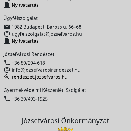

Nyitvatartás
Ügyfélszolgálat

1082 Budapest, Baross u. 66–68.

ugyfelszolgalat@jozsefvaros.hu

Nyitvatartás
Józsefvárosi Rendészet

+36 80/204-618

info@jozsefvarosirendeszet.hu
rendeszet.jozsefvaros.hu
Gyermekvédelmi Készenléti Szolgálat

+36 30/493-1925
Józsefvárosi Önkormányzat