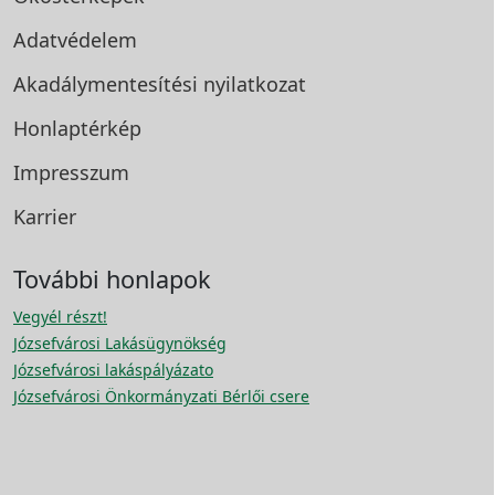
Adatvédelem
Akadálymentesítési
nyilatkozat
Honlaptérkép
Impresszum
Karrier
További honlapok
Vegyél részt!
Józsefvárosi Lakásügynökség
Józsefvárosi lakáspályázato
Józsefvárosi Önkormányzati Bérlői csere