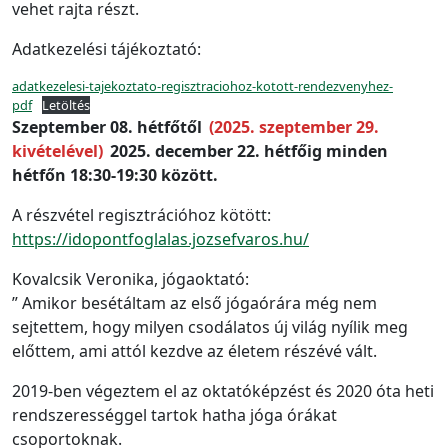
vehet rajta részt.
Adatkezelési tájékoztató:
adatkezelesi-tajekoztato-regisztraciohoz-kotott-rendezvenyhez-
pdf
Letöltés
Szeptember 08. hétfőtől
(2025. szeptember 29.
kivételével)
2025. december 22. hétfőig
minden
hétfőn 18:30-19:30 között.
A részvétel regisztrációhoz kötött:
https://idopontfoglalas.jozsefvaros.hu/
Kovalcsik Veronika, jógaoktató:
” Amikor besétáltam az első jógaórára még nem
sejtettem, hogy milyen csodálatos új világ nyílik meg
előttem, ami attól kezdve az életem részévé vált.
2019-ben végeztem el az oktatóképzést és 2020 óta heti
rendszerességgel tartok hatha jóga órákat
csoportoknak.