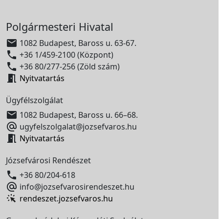
Polgármesteri Hivatal

1082 Budapest, Baross u. 63-67.

+36 1/459-2100 (Központ)

+36 80/277-256 (Zöld szám)

Nyitvatartás
Ügyfélszolgálat

1082 Budapest, Baross u. 66–68.

ugyfelszolgalat@jozsefvaros.hu

Nyitvatartás
Józsefvárosi Rendészet

+36 80/204-618

info@jozsefvarosirendeszet.hu
rendeszet.jozsefvaros.hu