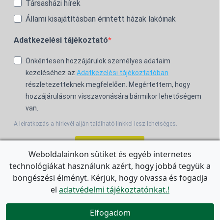
Társasházi hírek
Állami kisajátításban érintett házak lakóinak
Adatkezelési tájékoztató
Önkéntesen hozzájárulok személyes adataim
kezeléséhez az
Adatkezelési tájékoztatóban
részletezetteknek megfelelően. Megértettem, hogy
hozzájárulásom visszavonására bármikor lehetőségem
van.
A leiratkozás a hírlevél alján található linkkel lesz lehetséges.
Feliratkozom!
Weboldalainkon sütiket és egyéb internetes
technológiákat használunk azért, hogy jobbá tegyük a
For the English Newsletter, click
HERE.
böngészési élményt. Kérjük, hogy olvassa és fogadja
el
adatvédelmi tájékoztatónkat.!


Elfogadom