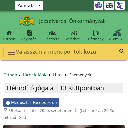
Ugrás a fő tartalomra

Kapcsolat
Józsefvárosi Önkormányzat




Otthon
Ügyintéz…
Részvétel
Átláthat…
Pázmány
Állami k…
Válasszon a menüpontok közül

Otthon
Hirdetőtábla
Hírek
Események
Hétindító jóga a H13 Kultpontban
Megosztás Facebook-on

Utolsó frissítés:
2025. szeptember 2.
(Létrehozva:
2025.
február 20.
)