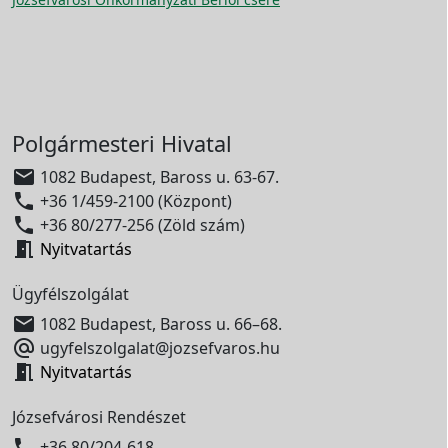
Polgármesteri Hivatal

1082 Budapest, Baross u. 63-67.

+36 1/459-2100 (Központ)

+36 80/277-256 (Zöld szám)

Nyitvatartás
Ügyfélszolgálat

1082 Budapest, Baross u. 66–68.

ugyfelszolgalat@jozsefvaros.hu

Nyitvatartás
Józsefvárosi Rendészet

+36 80/204-618