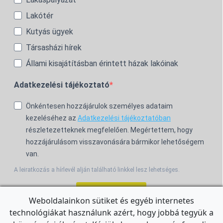
Lakótér
Kutyás ügyek
Társasházi hírek
Állami kisajátításban érintett házak lakóinak
Adatkezelési tájékoztató
Önkéntesen hozzájárulok személyes adataim
kezeléséhez az
Adatkezelési tájékoztatóban
részletezetteknek megfelelően. Megértettem, hogy
hozzájárulásom visszavonására bármikor lehetőségem
van.
A leiratkozás a hírlevél alján található linkkel lesz lehetséges.
Feliratkozom!
Weboldalainkon sütiket és egyéb internetes
technológiákat használunk azért, hogy jobbá tegyük a
For the English Newsletter, click
HERE.