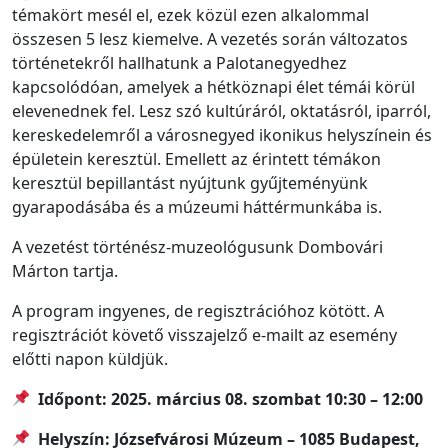
témakört mesél el, ezek közül ezen alkalommal
összesen 5 lesz kiemelve. A vezetés során változatos
történetekről hallhatunk a Palotanegyedhez
kapcsolódóan, amelyek a hétköznapi élet témái körül
elevenednek fel. Lesz szó kultúráról, oktatásról, iparról,
kereskedelemről a városnegyed ikonikus helyszínein és
épületein keresztül. Emellett az érintett témákon
keresztül bepillantást nyújtunk gyűjteményünk
gyarapodásába és a múzeumi háttérmunkába is.
A vezetést történész-muzeológusunk Dombovári
Márton tartja.
A program ingyenes, de regisztrációhoz kötött. A
regisztrációt követő visszajelző e-mailt az esemény
előtti napon küldjük.
Időpont: 2025. március 08. szombat 10:30 – 12:00
Helyszín: Józsefvárosi Múzeum – 1085 Budapest,