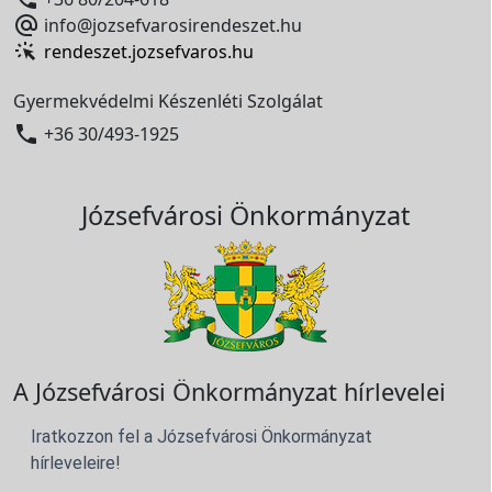

info@jozsefvarosirendeszet.hu
rendeszet.jozsefvaros.hu
Gyermekvédelmi Készenléti Szolgálat

+36 30/493-1925
Józsefvárosi Önkormányzat
A Józsefvárosi Önkormányzat hírlevelei
Iratkozzon fel a Józsefvárosi Önkormányzat
hírleveleire!