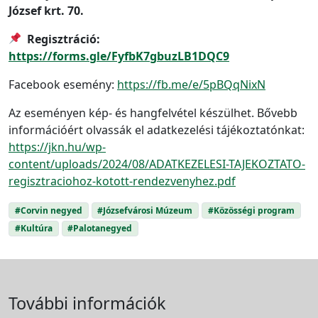
József krt. 70.
Regisztráció:
https://forms.gle/FyfbK7gbuzLB1DQC9
Facebook esemény:
https://fb.me/e/5pBQqNixN
Az eseményen kép- és hangfelvétel készülhet. Bővebb
információért olvassák el adatkezelési tájékoztatónkat:
https://jkn.hu/wp-
content/uploads/2024/08/ADATKEZELESI-TAJEKOZTATO-
regisztraciohoz-kotott-rendezvenyhez.pdf
#Corvin negyed
#Józsefvárosi Múzeum
#Közösségi program
#Kultúra
#Palotanegyed
További információk