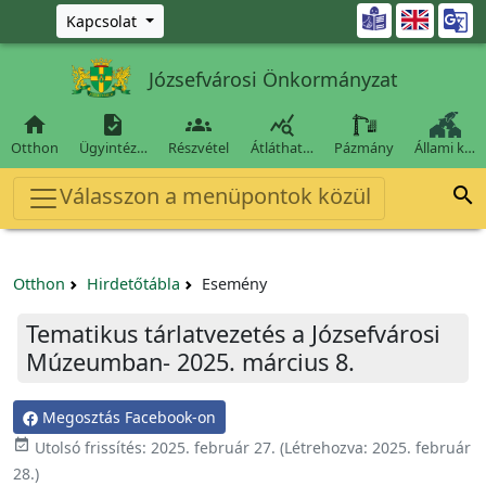
Ugrás a fő tartalomra

Kapcsolat
Józsefvárosi Önkormányzat




Otthon
Ügyintéz…
Részvétel
Átláthat…
Pázmány
Állami k…
Válasszon a menüpontok közül

Otthon
Hirdetőtábla
Esemény
Tematikus tárlatvezetés a Józsefvárosi
Múzeumban- 2025. március 8.
Megosztás Facebook-on

Utolsó frissítés:
2025. február 27.
(Létrehozva:
2025. február
28.
)