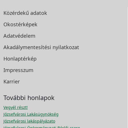
Közérdekű adatok
Okostérképek
Adatvédelem
Akadálymentesítési
nyilatkozat
Honlaptérkép
Impresszum
Karrier
További honlapok
Vegyél részt!
Józsefvárosi Lakásügynökség
Józsefvárosi lakáspályázato
Józsefvárosi Önkormányzati Bérlői csere