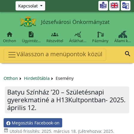
Ugrás a fő tartalomra

Kapcsolat
Józsefvárosi Önkormányzat




Otthon
Ügyintéz…
Részvétel
Átláthat…
Pázmány
Állami k…
Válasszon a menüpontok közül

Otthon
Hirdetőtábla
Esemény
Batyu Színház ’20 – Születésnapi
gyerekmatiné a H13Kultpontban- 2025.
április 12.
Megosztás Facebook-on

Utolsó frissítés:
2025. március 18.
(Létrehozva:
2025.