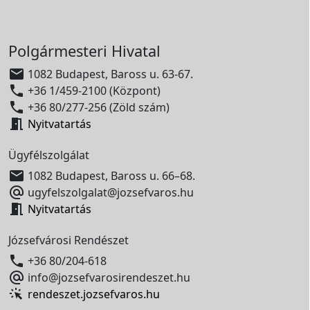
Polgármesteri Hivatal

1082 Budapest, Baross u. 63-67.

+36 1/459-2100 (Központ)

+36 80/277-256 (Zöld szám)

Nyitvatartás
Ügyfélszolgálat

1082 Budapest, Baross u. 66–68.

ugyfelszolgalat@jozsefvaros.hu

Nyitvatartás
Józsefvárosi Rendészet

+36 80/204-618

info@jozsefvarosirendeszet.hu
rendeszet.jozsefvaros.hu