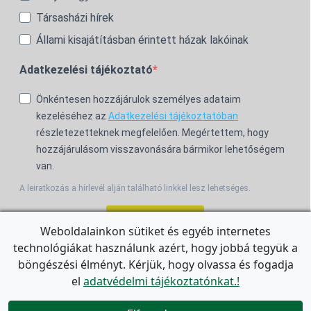
Társasházi hírek
Állami kisajátításban érintett házak lakóinak
Adatkezelési tájékoztató
Önkéntesen hozzájárulok személyes adataim
kezeléséhez az
Adatkezelési tájékoztatóban
részletezetteknek megfelelően. Megértettem, hogy
hozzájárulásom visszavonására bármikor lehetőségem
van.
A leiratkozás a hírlevél alján található linkkel lesz lehetséges.
Feliratkozom!
Weboldalainkon sütiket és egyéb internetes
technológiákat használunk azért, hogy jobbá tegyük a
For the English Newsletter, click
HERE.
böngészési élményt. Kérjük, hogy olvassa és fogadja
el
adatvédelmi tájékoztatónkat.!

