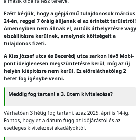
a másik oldalra lesz terelve.
Ezért kérjük, hogy a gépjármű tulajdonosok március
24-én, reggel 7 óráig álljanak el az érintett területről!
Amennyiben nem állnak el, autóik áthelyezésre vagy
elszállításra kerülnek, amelynek költségeit a
tulajdonos fizeti.
A Kiss József utca és Bezerédj utca sarkon lévő Mobi-
pont ideiglenesen megszüntetésre kerül, míg az új
helyén kiépítésre nem kerül. Ez előreláthatólag 2
hetet fog igénybe venni.
Meddig fog tartani a 3. ütem kivitelezése?
Várhatóan 3 hétig fog tartani, azaz 2025. április 14-ig.
Fontos, hogy ez a dátum függ az időjárástól és az
esetleges kivitelezési akadályoktól.