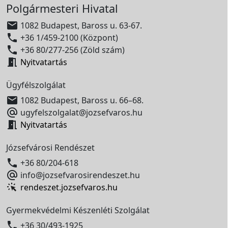
Polgármesteri Hivatal

1082 Budapest, Baross u. 63-67.

+36 1/459-2100 (Központ)

+36 80/277-256 (Zöld szám)

Nyitvatartás
Ügyfélszolgálat

1082 Budapest, Baross u. 66–68.

ugyfelszolgalat@jozsefvaros.hu

Nyitvatartás
Józsefvárosi Rendészet

+36 80/204-618

info@jozsefvarosirendeszet.hu
rendeszet.jozsefvaros.hu
Gyermekvédelmi Készenléti Szolgálat

+36 30/493-1925