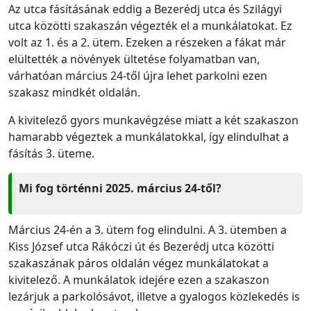
Az utca fásításának eddig a Bezerédj utca és Szilágyi
utca közötti szakaszán végezték el a munkálatokat. Ez
volt az 1. és a 2. ütem. Ezeken a részeken a fákat már
elültették a növények ültetése folyamatban van,
várhatóan március 24-től újra lehet parkolni ezen
szakasz mindkét oldalán.
A kivitelező gyors munkavégzése miatt a két szakaszon
hamarabb végeztek a munkálatokkal, így elindulhat a
fásítás 3. üteme.
Mi fog történni 2025. március 24-től?
Március 24-én a 3. ütem fog elindulni. A 3. ütemben a
Kiss József utca Rákóczi út és Bezerédj utca közötti
szakaszának páros oldalán végez munkálatokat a
kivitelező. A munkálatok idejére ezen a szakaszon
lezárjuk a parkolósávot, illetve a gyalogos közlekedés is