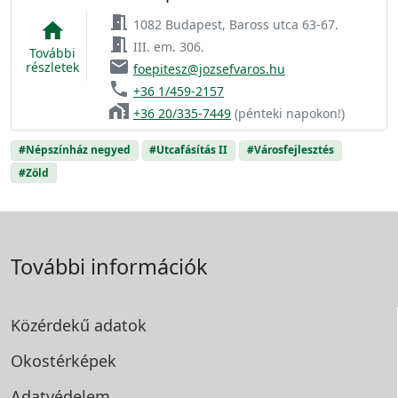
meeting_room
1082 Budapest, Baross utca 63-67.
home
meeting_room
III. em. 306.
További
email
részletek
foepitesz@jozsefvaros.hu
phone
+36 1/459-2157
home_work
+36 20/335-7449
(pénteki napokon!)
#Népszínház negyed
#Utcafásítás II
#Városfejlesztés
#Zöld
További információk
Közérdekű adatok
Okostérképek
Adatvédelem