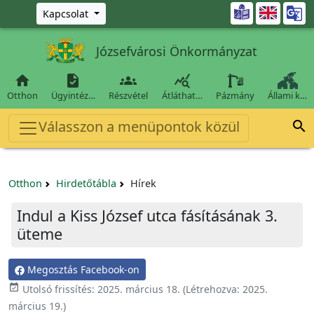
Ugrás a fő tartalomra

Kapcsolat
Józsefvárosi Önkormányzat




Otthon
Ügyintéz…
Részvétel
Átláthat…
Pázmány
Állami k…
Válasszon a menüpontok közül

Otthon
Hirdetőtábla
Hírek
Indul a Kiss József utca fásításának 3.
üteme
Megosztás Facebook-on

Utolsó frissítés:
2025. március 18.
(Létrehozva:
2025.
március 19.
)