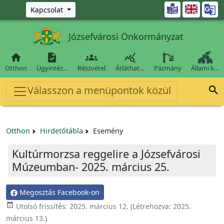
Ugrás a fő tartalomra

Kapcsolat
Józsefvárosi Önkormányzat




Otthon
Ügyintéz…
Részvétel
Átláthat…
Pázmány
Állami k…
Válasszon a menüpontok közül

Otthon
Hirdetőtábla
Esemény
Kultúrmorzsa reggelire a Józsefvárosi
Múzeumban- 2025. március 25.
Megosztás Facebook-on

Utolsó frissítés:
2025. március 12.
(Létrehozva:
2025.
március 13.
)