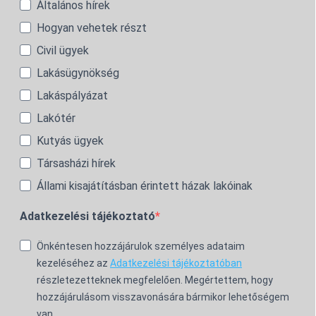
Általános hírek
Hogyan vehetek részt
Civil ügyek
Lakásügynökség
Lakáspályázat
Lakótér
Kutyás ügyek
Társasházi hírek
Állami kisajátításban érintett házak lakóinak
Adatkezelési tájékoztató
Önkéntesen hozzájárulok személyes adataim
kezeléséhez az
Adatkezelési tájékoztatóban
részletezetteknek megfelelően. Megértettem, hogy
hozzájárulásom visszavonására bármikor lehetőségem
van.