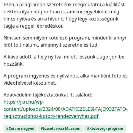
Ezen a programon szeretnénk megmutatni a kiállítást
nektek olyan időpontban is, amikor egyébként még
nincs nyitva és arra hívunk, hogy légy közösségünk
tagja a reggeli ébredéskor.
Nincsen semmilyen kötelező program, mindenki annyi
időt tölt nálunk, amennyit szeretne és tud.
A kávé adott, a hely nyitva, mi ott leszünk…ugorjon be
hozzánk.
A program ingyenes és nyilvános, alkalmanként fotó és
videofelvétel készülhet.
Adatvédelmi tájékoztatónkat itt találod:
https://jkn.hu/wp-
content/uploads/2024/08/ADATKEZELESI-TAJEKOZTATO-
regisztraciohoz-kotott-rendezvenyhez.pdf
#Corvin negyed
#Józsefvárosi Múzeum
#Közösségi program