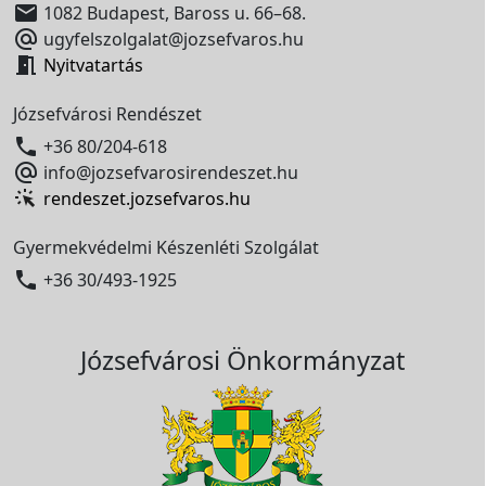

1082 Budapest, Baross u. 66–68.

ugyfelszolgalat@jozsefvaros.hu

Nyitvatartás
Józsefvárosi Rendészet

+36 80/204-618

info@jozsefvarosirendeszet.hu
rendeszet.jozsefvaros.hu
Gyermekvédelmi Készenléti Szolgálat

+36 30/493-1925
Józsefvárosi Önkormányzat