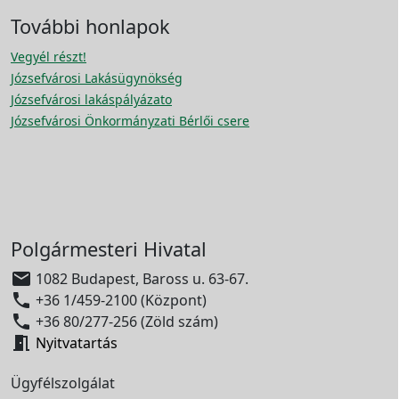
További honlapok
Vegyél részt!
Józsefvárosi Lakásügynökség
Józsefvárosi lakáspályázato
Józsefvárosi Önkormányzati Bérlői csere
Polgármesteri Hivatal

1082 Budapest, Baross u. 63-67.

+36 1/459-2100 (Központ)

+36 80/277-256 (Zöld szám)

Nyitvatartás
Ügyfélszolgálat