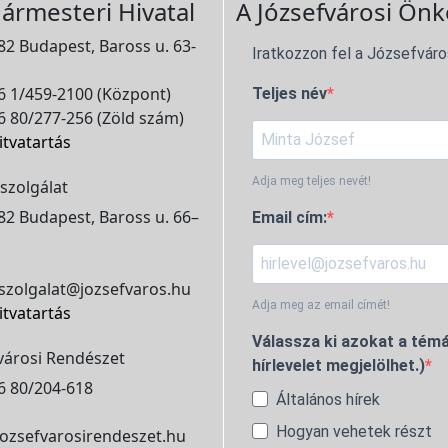
ármesteri Hivatal
A Józsefvárosi Önk
2 Budapest, Baross u. 63-
Iratkozzon fel a Józsefváro
 1/459-2100 (Központ)
Teljes név
 80/277-256 (Zöld szám)
itvatartás
Adja meg teljes nevét!
szolgálat
2 Budapest, Baross u. 66–
Email cím:
szolgalat@jozsefvaros.hu
Adja meg az email címét!
itvatartás
Válassza ki azokat a témá
városi Rendészet
hírlevelet megjelölhet.)
6 80/204-618
Általános hírek
Hogyan vehetek részt
ozsefvarosirendeszet.hu