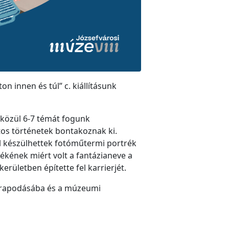
 innen és túl” c. kiállításunk
 közül 6-7 témát fogunk
tos történetek bontakoznak ki.
ol készülhettek fotóműtermi portrék
mékének miért volt a fantázianeve a
kerületben építette fel karrierjét.
yarapodásába és a múzeumi