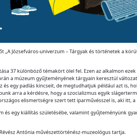
 „A Józsefváros-univerzum – Tárgyak és történetek a körúton
ítása 37 különböző témakört ölel fel. Ezen az alkalmon ezek
során a múzeum gyűjteményének tárgyain keresztül változa
z és egy padlás kincseit, de megtudhatjuk például azt is, h
kapunk arra a kérdésre, hogy a szocializmus egyik slágerter
szágos elismertségre szert tett iparművésszel is, aki itt, a 
m és egy kiállítás születésébe, valamint gyűjteményünk g
ra, Révész Antónia művészettörténész-muzeológus tartja.