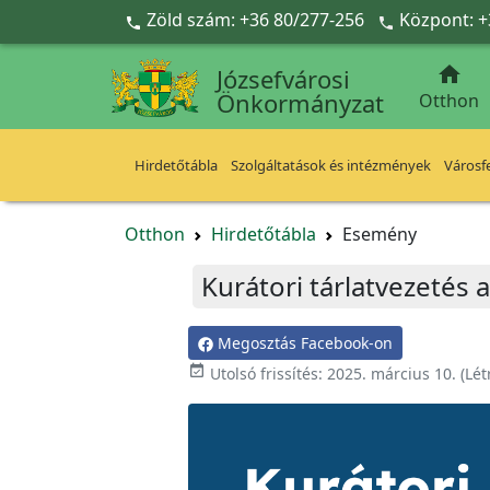
Ugrás a fő tartalomra
Zöld szám: +36 80/277-256
Központ: +



Józsefvárosi
Önkormányzat
Otthon
Hirdetőtábla
Szolgáltatások és intézmények
Városfe
Otthon
Hirdetőtábla
Esemény
Kurátori tárlatvezetés
Megosztás Facebook-on

Utolsó frissítés:
2025. március 10.
(Lét