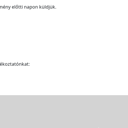
emény előtti napon küldjük.
jékoztatónkat: