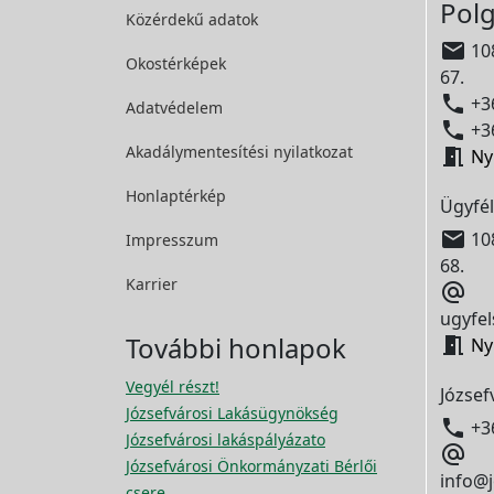
Polg
Közérdekű adatok

108
Okostérképek
67.

+36
Adatvédelem

+36
Akadálymentesítési
nyilatkozat

Ny
Honlaptérkép
Ügyfél

108
Impresszum
68.
Karrier

ugyfel
További honlapok

Ny
Vegyél részt!
József
Józsefvárosi Lakásügynökség

+3
Józsefvárosi lakáspályázato

Józsefvárosi Önkormányzati Bérlői
info@j
csere