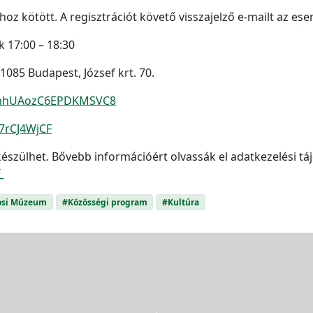
oz kötött. A regisztrációt követő visszajelző e-mailt az es
k 17:00 – 18:30
085 Budapest, József krt. 70.
e/mhUAozC6EPDKMSVC8
/7rCJ4WjCF
észülhet. Bővebb információért olvassák el adatkezelési tá
/
osi Múzeum
#Közösségi program
#Kultúra