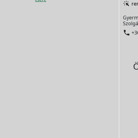
re
Gyerm
Szolgá

+3
Ö