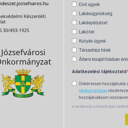
ndeszet.jozsefvaros.hu
Civil ügyek
Lakásügynökség
ekvédelmi Készenléti
lat
Lakáspályázat
6 30/493-1925
Lakótér
Kutyás ügyek
Józsefvárosi
Társasházi hírek
nkormányzat
Állami kisajátításban éri
Adatkezelési tájékoztató
Önkéntesen hozzájárulok
tájékoztatóban
részleteze
hozzájárulásom visszavon
A leiratkozás a hírlevél alján találha