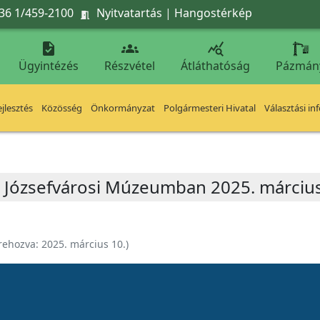
36 1/459-2100
Nyitvatartás
|
Hangostérkép




Ügyintézés
Részvétel
Átláthatóság
Pázmán
jlesztés
Közösség
Önkormányzat
Polgármesteri Hivatal
Választási in
 a Józsefvárosi Múzeumban 2025. március
rehozva:
2025. március 10.
)