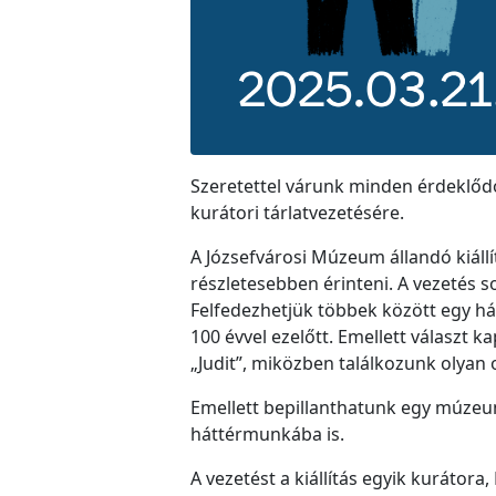
Szeretettel várunk minden érdeklődőt
kurátori tárlatvezetésére.
A Józsefvárosi Múzeum állandó kiáll
részletesebben érinteni. A vezetés 
Felfedezhetjük többek között egy há
100 évvel ezelőtt. Emellett választ 
„Judit”, miközben találkozunk olyan or
Emellett bepillanthatunk egy múzeu
háttérmunkába is.
A vezetést a kiállítás egyik kuráto