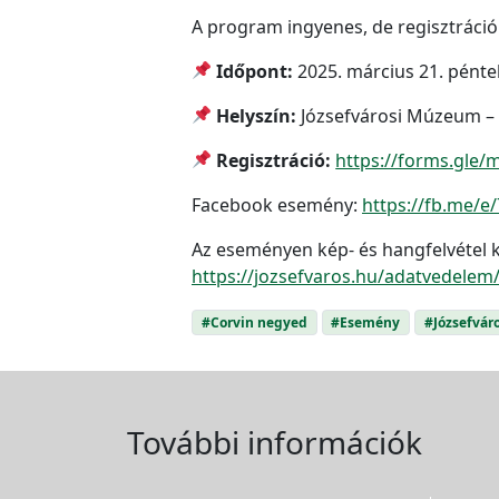
A program ingyenes, de regisztrációh
Időpont:
2025. március 21. pénte
Helyszín:
Józsefvárosi Múzeum – 1
Regisztráció:
https://forms.gl
Facebook esemény:
https://fb.me/e
Az eseményen kép- és hangfelvétel k
https://jozsefvaros.hu/adatvedelem
#Corvin negyed
#Esemény
#Józsefvár
További információk