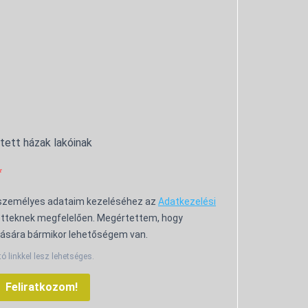
ntett házak lakóinak
 személyes adataim kezeléséhez az
Adatkezelési
tteknek megfelelően. Megértettem, hogy
ására bármikor lehetőségem van.
tó linkkel lesz lehetséges.
Feliratkozom!