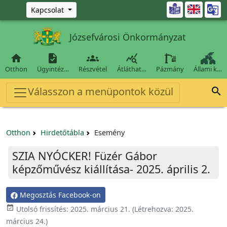
Ugrás a fő tartalomra

Kapcsolat
Józsefvárosi Önkormányzat




Otthon
Ügyintéz…
Részvétel
Átláthat…
Pázmány
Állami k…
Válasszon a menüpontok közül

Otthon
Hirdetőtábla
Esemény
SZIA NYÓCKER! Füzér Gábor
képzőművész kiállítása- 2025. április 2.
Megosztás Facebook-on

Utolsó frissítés:
2025. március 21.
(Létrehozva:
2025.
március 24.
)