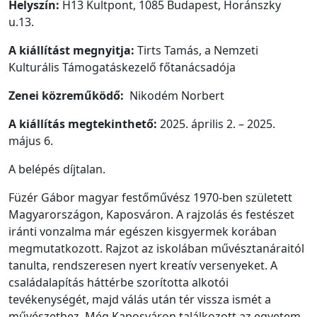
Helyszín:
H13 Kultpont, 1085 Budapest, Horánszky
u.13.
A kiállítást megnyitja:
Tirts Tamás, a Nemzeti
Kulturális Támogatáskezelő főtanácsadója
Zenei közreműködő:
Nikodém Norbert
A kiállítás megtekinthető:
2025. április 2. – 2025.
május 6.
A belépés díjtalan.
Füzér Gábor magyar festőművész 1970-ben született
Magyarországon, Kaposváron. A rajzolás és festészet
iránti vonzalma már egészen kisgyermek korában
megmutatkozott. Rajzot az iskolában művésztanáraitól
tanulta, rendszeresen nyert kreatív versenyeket. A
családalapítás háttérbe szorította alkotói
tevékenységét, majd válás után tér vissza ismét a
művészethez. Még Kaposváron találkozott az egyetem