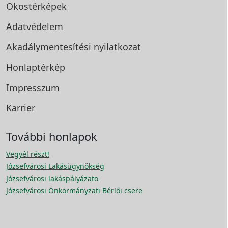
Okostérképek
Adatvédelem
Akadálymentesítési
nyilatkozat
Honlaptérkép
Impresszum
Karrier
További honlapok
Vegyél részt!
Józsefvárosi Lakásügynökség
Józsefvárosi lakáspályázato
Józsefvárosi Önkormányzati Bérlői csere