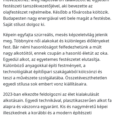
festészeti tanszékvezetőjével, aki bevezette az
olajfestészet rejtelmeibe. Később a fővárosba költözik.
Budapesten nagy energiával veti bele magát a festésbe.
Saját stílust dolgoz ki.
Képein egyfajta szürreális, mesés képzeletvilág jelenik
meg. Többnyire női alakokat és különleges élőlényeket
fest. Bár némi hasonlóságot felfedezhetünk a múlt
nagy alkotóitól, ennek csupán a hasonló életút az oka.
Egyedül alkot, az egyetemes festészetet elutasítja.
Különböző anyagokkal építi festményeit, a
technológiákat építőipari szakágakból kölcsönzi és
teszi a művészete szolgálatába. Összetéveszthetetlen
egyedi stílusa sok embert vonz kiállításaira.
2023-ban elkezdte feldolgozni az élet kialakulását
alkotásain. Egyedi technikával, plasztikaszerűen alkot fa
alapra és vászonra egyaránt. Kis és nagyméretű képei
illeszkednek a korábbi és a modern építészeti