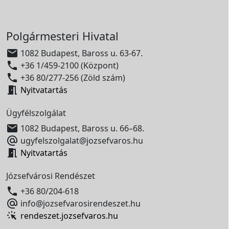
Polgármesteri Hivatal

1082 Budapest, Baross u. 63-67.

+36 1/459-2100 (Központ)

+36 80/277-256 (Zöld szám)

Nyitvatartás
Ügyfélszolgálat

1082 Budapest, Baross u. 66–68.

ugyfelszolgalat@jozsefvaros.hu

Nyitvatartás
Józsefvárosi Rendészet

+36 80/204-618

info@jozsefvarosirendeszet.hu
rendeszet.jozsefvaros.hu