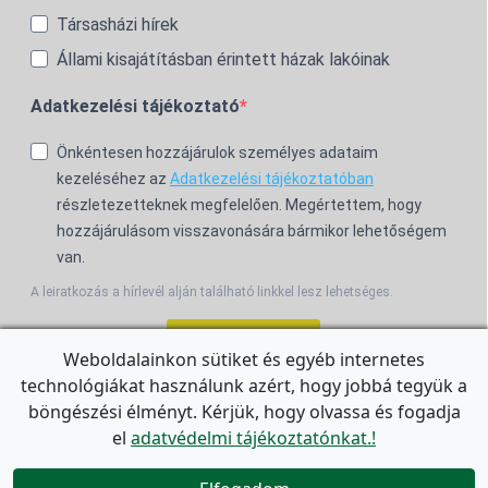
Társasházi hírek
Állami kisajátításban érintett házak lakóinak
Adatkezelési tájékoztató
Önkéntesen hozzájárulok személyes adataim
kezeléséhez az
Adatkezelési tájékoztatóban
részletezetteknek megfelelően. Megértettem, hogy
hozzájárulásom visszavonására bármikor lehetőségem
van.
A leiratkozás a hírlevél alján található linkkel lesz lehetséges.
Feliratkozom!
Weboldalainkon sütiket és egyéb internetes
technológiákat használunk azért, hogy jobbá tegyük a
For the English Newsletter, click
HERE.
böngészési élményt. Kérjük, hogy olvassa és fogadja
el
adatvédelmi tájékoztatónkat.!

