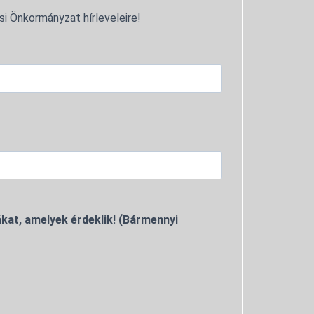
si Önkormányzat hírleveleire!
kat, amelyek érdeklik! (Bármennyi