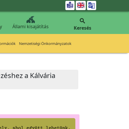


y
Állami kisajátítás
Keresés
formációk
Nemzetiségi Önkormányzatok
zéshez a Kálvária