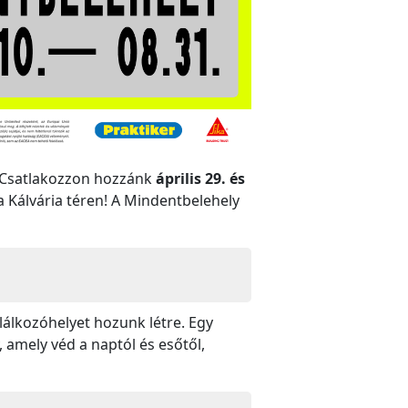
? Csatlakozzon hozzánk
április 29. és
a Kálvária téren! A Mindentbelehely
lálkozóhelyet hozunk létre. Egy
 amely véd a naptól és esőtől,