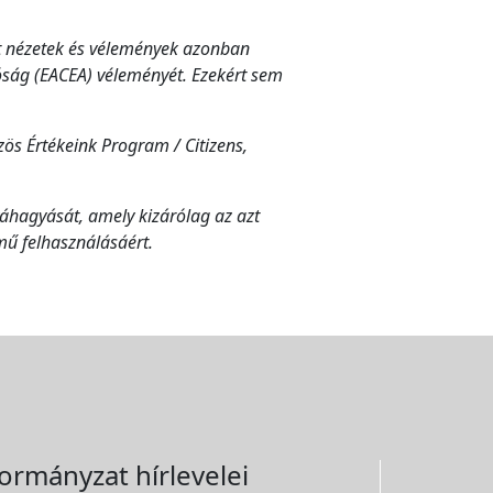
ett nézetek és vélemények azonban
tóság (EACEA) véleményét. Ezekért sem
ös Értékeink Program / Citizens,
áhagyását, amely kizárólag az azt
mű felhasználásáért.
ormányzat hírlevelei