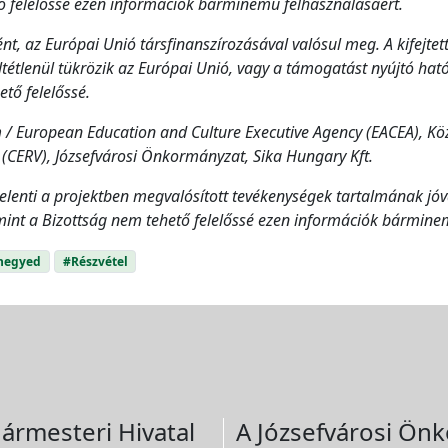
tő felelőssé ezen információk bárminemű felhasználásáért.
ént, az Európai Unió társfinanszírozásával valósul meg. A kifejt
feltétlenül tükrözik az Európai Unió, vagy a támogatást nyújtó ha
tő felelőssé.
 European Education and Culture Executive Agency (EACEA), Köz
(CERV), Józsefvárosi Önkormányzat, Sika Hungary Kft.
lenti a projektben megvalósított tevékenységek tartalmának jóv
amint a Bizottság nem tehető felelőssé ezen információk bármine
negyed
#Részvétel
ármesteri Hivatal
A Józsefvárosi Önk