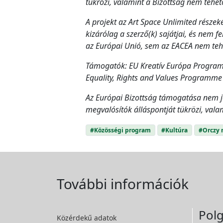
tükrözi, valamint a Bizottság nem tehe
A projekt az Art Space Unlimited részek
kizárólag a szerző(k) sajátjai, és nem 
az Európai Unió, sem az EACEA nem tehe
Támogatók: EU Kreatív Európa Program /
Equality, Rights and Values Programme 
Az Európai Bizottság támogatása nem je
megvalósítók álláspontját tükrözi, val
#Közösségi program
#Kultúra
#Orczy 
További információk
Polg
Közérdekű adatok