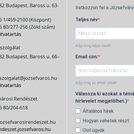
2 Budapest, Baross u. 63-
Iratkozzon fel a Józsefváro
 1/459-2100 (Központ)
Teljes név
 80/277-256 (Zöld szám)
itvatartás
Adja meg teljes nevét!
szolgálat
2 Budapest, Baross u. 66–
Email cím:
szolgalat@jozsefvaros.hu
Adja meg az email címét!
itvatartás
Válassza ki azokat a témá
városi Rendészet
hírlevelet megjelölhet.)
6 80/204-618
Általános hírek
Hogyan vehetek részt
ozsefvarosirendeszet.hu
ndeszet.jozsefvaros.hu
Civil ügyek