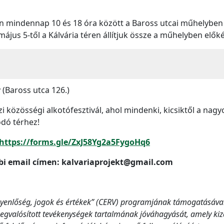
tóan mindennap 10 és 18 óra között a Baross utcai műhelyb
ájus 5-től a Kálvária téren állítjuk össze a műhelyben elők
 (Baross utca 126.)
zi közösségi alkotófesztivál, ahol mindenki, kicsiktől a nag
ódó térhez!
https://forms.gle/ZxJ58Yg2a5FygoHq6
ábbi email címen: kalvariaprojekt@gmail.com
gyenlőség, jogok és értékek” (CERV) programjának támogatásával
gvalósított tevékenységek tartalmának jóváhagyását, amely kizá