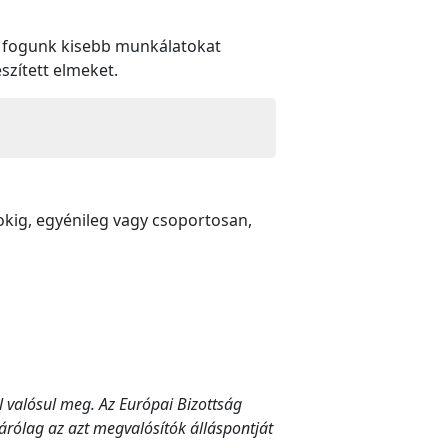
en fogunk kisebb munkálatokat
észített elmeket.
yokig, egyénileg vagy csoportosan,
 valósul meg. Az Európai Bizottság
rólag az azt megvalósítók álláspontját