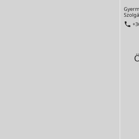
Gyerm
Szolgá

+3
Ö