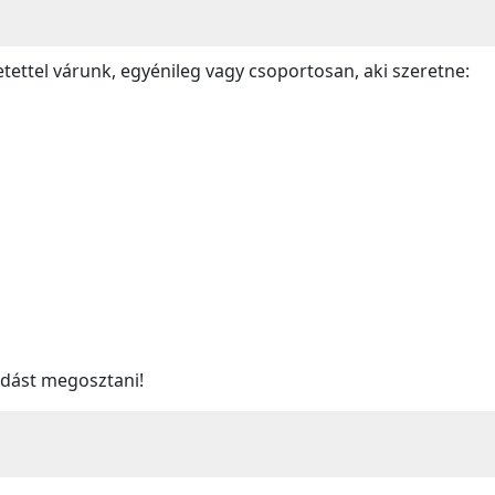
etettel várunk, egyénileg vagy csoportosan, aki szeretne:
udást megosztani!