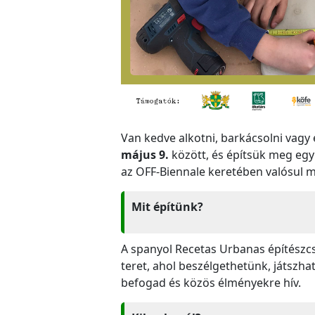
Van kedve alkotni, barkácsolni vag
május 9.
között, és építsük meg egy
az OFF-Biennale keretében valósul 
Mit építünk?
A spanyol Recetas Urbanas építészcs
teret, ahol beszélgethetünk, játszha
befogad és közös élményekre hív.