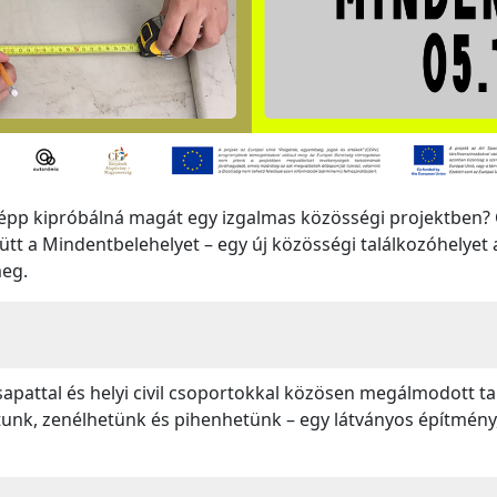
y épp kipróbálná magát egy izgalmas közösségi projektben
ütt a Mindentbelehelyet – egy új közösségi találkozóhelyet 
meg.
apattal és helyi civil csoportokkal közösen megálmodott ta
tunk, zenélhetünk és pihenhetünk – egy látványos építmény,