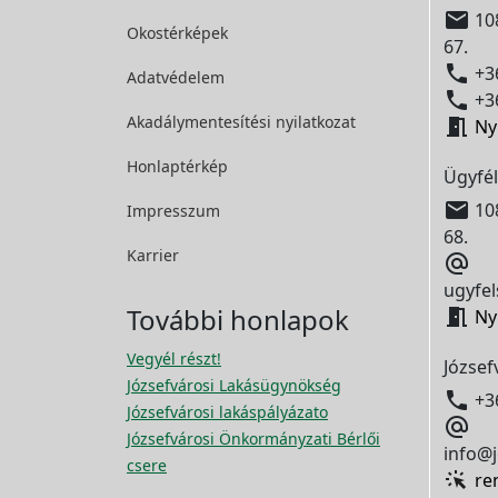

108
Okostérképek
67.

+36
Adatvédelem

+36
Akadálymentesítési
nyilatkozat

Ny
Honlaptérkép
Ügyfél

108
Impresszum
68.
Karrier

ugyfel
További honlapok

Ny
Vegyél részt!
József
Józsefvárosi Lakásügynökség

+3
Józsefvárosi lakáspályázato

Józsefvárosi Önkormányzati Bérlői
info@j
csere
re