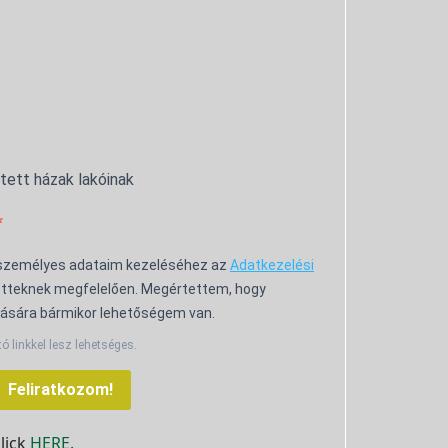
ntett házak lakóinak
 személyes adataim kezeléséhez az
Adatkezelési
tteknek megfelelően. Megértettem, hogy
ására bármikor lehetőségem van.
tó linkkel lesz lehetséges.
Feliratkozom!
click
HERE.