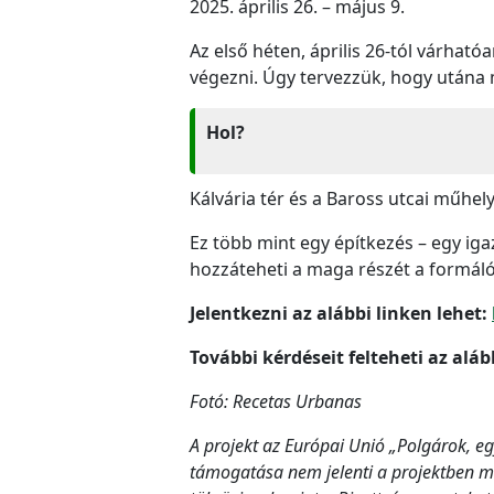
2025. április 26. – május 9.
Az első héten, április 26-tól várha
végezni. Úgy tervezzük, hogy utána m
Hol?
Kálvária tér és a Baross utcai műhely
Ez több mint egy építkezés – egy iga
hozzáteheti a maga részét a formál
Jelentkezni az alábbi linken lehet:
További kérdéseit felteheti az al
Fotó: Recetas Urbanas
A projekt az Európai Unió „Polgárok, e
támogatása nem jelenti a projektben me