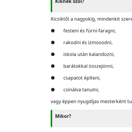
Kiknek szól?
Kicsiktől a nagyokig, mindenkit szer
● festeni és fúrni-faragni,
● rakodni és izmosodni,
● iskola után kalandozni,
● barátokkal összejönni,
● csapatot építeni,
● csinálva tanulni,
vagy éppen nyugdíjas mesterként t
Mikor?