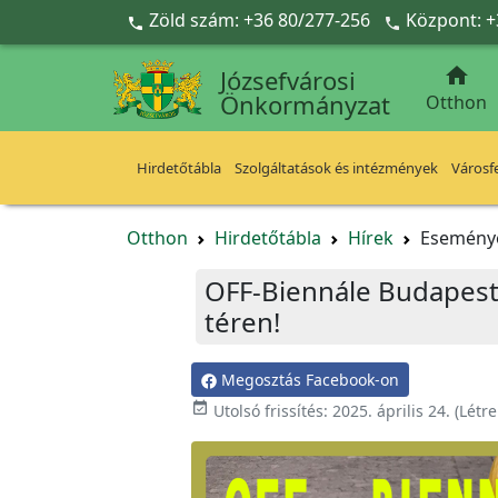
Ugrás a fő tartalomra
Zöld szám: +36 80/277-256
Központ: +



Józsefvárosi
Önkormányzat
Otthon
Hirdetőtábla
Szolgáltatások és intézmények
Városfe
Otthon
Hirdetőtábla
Hírek
Esemény
OFF-Biennále Budapest 
téren!
Megosztás Facebook-on

Utolsó frissítés:
2025. április 24.
(Létr