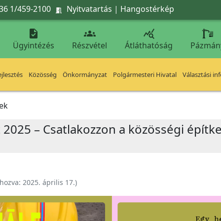
36 1/459-2100
Nyitvatartás
|
Hangostérkép




Ügyintézés
Részvétel
Átláthatóság
Pázmán
jlesztés
Közösség
Önkormányzat
Polgármesteri Hivatal
Választási in
ek
2025 – Csatlakozzon a közösségi építke
ehozva:
2025. április 17.
)