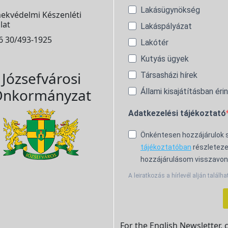
Lakásügynökség
ekvédelmi Készenléti
lat
Lakáspályázat
6 30/493-1925
Lakótér
Kutyás ügyek
Józsefvárosi
Társasházi hírek
nkormányzat
Állami kisajátításban éri
Adatkezelési tájékoztató
Önkéntesen hozzájárulok
tájékoztatóban
részleteze
hozzájárulásom visszavon
A leiratkozás a hírlevél alján találha
For the English Newsletter, 