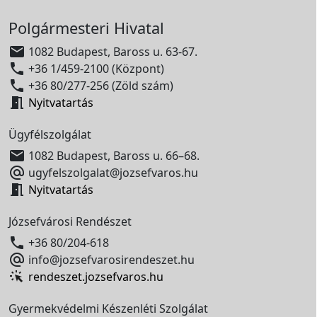
Polgármesteri Hivatal

1082 Budapest, Baross u. 63-67.

+36 1/459-2100 (Központ)

+36 80/277-256 (Zöld szám)

Nyitvatartás
Ügyfélszolgálat

1082 Budapest, Baross u. 66–68.

ugyfelszolgalat@jozsefvaros.hu

Nyitvatartás
Józsefvárosi Rendészet

+36 80/204-618

info@jozsefvarosirendeszet.hu
rendeszet.jozsefvaros.hu
Gyermekvédelmi Készenléti Szolgálat