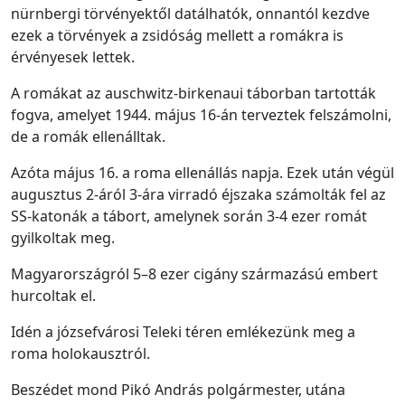
nürnbergi törvényektől datálhatók, onnantól kezdve
ezek a törvények a zsidóság mellett a romákra is
érvényesek lettek.
A romákat az auschwitz-birkenaui táborban tartották
fogva, amelyet 1944. május 16-án terveztek felszámolni,
de a romák ellenálltak.
Azóta május 16. a roma ellenállás napja. Ezek után végül
augusztus 2-áról 3-ára virradó éjszaka számolták fel az
SS-katonák a tábort, amelynek során 3-4 ezer romát
gyilkoltak meg.
Magyarországról 5–8 ezer cigány származású embert
hurcoltak el.
Idén a józsefvárosi Teleki téren emlékezünk meg a
roma holokausztról.
Beszédet mond Pikó András polgármester, utána