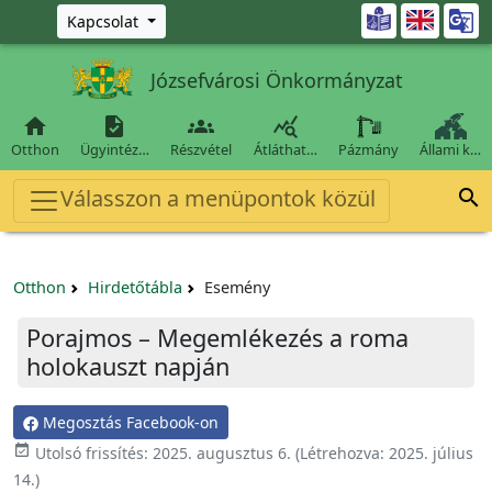
Ugrás a fő tartalomra

Kapcsolat
Józsefvárosi Önkormányzat




Otthon
Ügyintéz…
Részvétel
Átláthat…
Pázmány
Állami k…
Válasszon a menüpontok közül

Otthon
Hirdetőtábla
Esemény
Porajmos – Megemlékezés a roma
holokauszt napján
Megosztás Facebook-on

Utolsó frissítés:
2025. augusztus 6.
(Létrehozva:
2025. július
14.
)