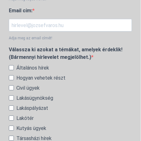
Email cím:
Adja meg az email címét!
Válassza ki azokat a témákat, amelyek érdeklik!
(Bármennyi hírlevelet megjelölhet.)
Általános hírek
Hogyan vehetek részt
Civil ügyek
Lakásügynökség
Lakáspályázat
Lakótér
Kutyás ügyek
Társasházi hírek