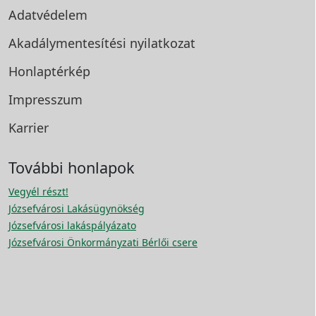
Adatvédelem
Akadálymentesítési
nyilatkozat
Honlaptérkép
Impresszum
Karrier
További honlapok
Vegyél részt!
Józsefvárosi Lakásügynökség
Józsefvárosi lakáspályázato
Józsefvárosi Önkormányzati Bérlői csere