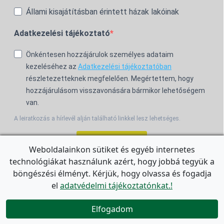
Állami kisajátításban érintett házak lakóinak
Adatkezelési tájékoztató
Önkéntesen hozzájárulok személyes adataim
kezeléséhez az
Adatkezelési tájékoztatóban
részletezetteknek megfelelően. Megértettem, hogy
hozzájárulásom visszavonására bármikor lehetőségem
van.
A leiratkozás a hírlevél alján található linkkel lesz lehetséges.
Feliratkozom!
Weboldalainkon sütiket és egyéb internetes
technológiákat használunk azért, hogy jobbá tegyük a
For the English Newsletter, click
HERE.
böngészési élményt. Kérjük, hogy olvassa és fogadja
el
adatvédelmi tájékoztatónkat.!


Elfogadom