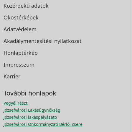
Közérdekű adatok
Okostérképek
Adatvédelem
Akadálymentesítési
nyilatkozat
Honlaptérkép
Impresszum
Karrier
További honlapok
Vegyél részt!
Józsefvárosi Lakásügynökség
Józsefvárosi lakáspályázato
Józsefvárosi Önkormányzati Bérlői csere