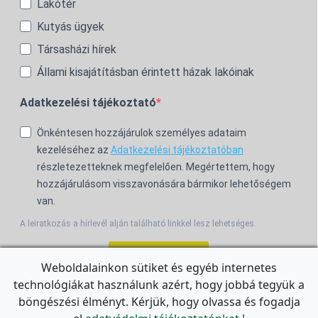
Lakótér
Kutyás ügyek
Társasházi hírek
Állami kisajátításban érintett házak lakóinak
Adatkezelési tájékoztató
Önkéntesen hozzájárulok személyes adataim
kezeléséhez az
Adatkezelési tájékoztatóban
részletezetteknek megfelelően. Megértettem, hogy
hozzájárulásom visszavonására bármikor lehetőségem
van.
A leiratkozás a hírlevél alján található linkkel lesz lehetséges.
Feliratkozom!
Weboldalainkon sütiket és egyéb internetes
technológiákat használunk azért, hogy jobbá tegyük a
For the English Newsletter, click
HERE.
böngészési élményt. Kérjük, hogy olvassa és fogadja