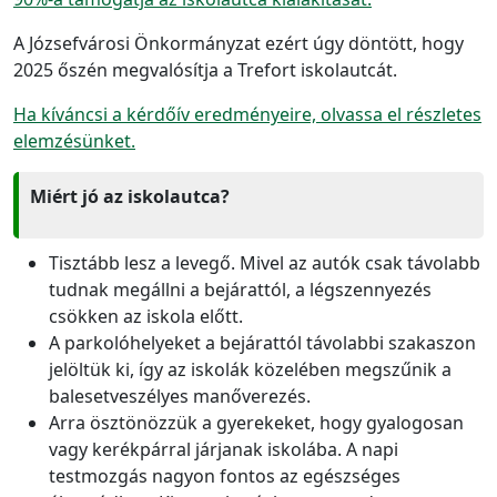
A Józsefvárosi Önkormányzat ezért úgy döntött, hogy
2025 őszén megvalósítja a Trefort iskolautcát.
Ha kíváncsi a kérdőív eredményeire, olvassa el részletes
elemzésünket.
Miért jó az iskolautca?
Tisztább lesz a levegő. Mivel az autók csak távolabb
tudnak megállni a bejárattól, a légszennyezés
csökken az iskola előtt.
A parkolóhelyeket a bejárattól távolabbi szakaszon
jelöltük ki, így az iskolák közelében megszűnik a
balesetveszélyes manőverezés.
Arra ösztönözzük a gyerekeket, hogy gyalogosan
vagy kerékpárral járjanak iskolába. A napi
testmozgás nagyon fontos az egészséges