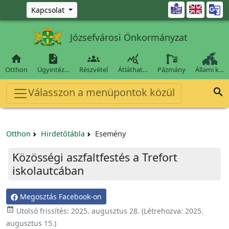
Ugrás a fő tartalomra

Kapcsolat
Józsefvárosi Önkormányzat




Otthon
Ügyintéz…
Részvétel
Átláthat…
Pázmány
Állami k…
Válasszon a menüpontok közül

Otthon
Hirdetőtábla
Esemény
Közösségi aszfaltfestés a Trefort
iskolautcában
Megosztás Facebook-on

Utolsó frissítés:
2025. augusztus 28.
(Létrehozva:
2025.
augusztus 15.
)