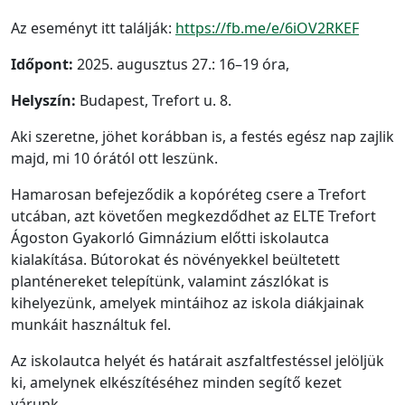
Az eseményt itt találják:
https://fb.me/e/6iOV2RKEF
Időpont:
2025. augusztus 27.: 16–19 óra,
Helyszín:
Budapest, Trefort u. 8.
Aki szeretne, jöhet korábban is, a festés egész nap zajlik
majd, mi 10 órától ott leszünk.
Hamarosan befejeződik a kopóréteg csere a Trefort
utcában, azt követően megkezdődhet az ELTE Trefort
Ágoston Gyakorló Gimnázium előtti iskolautca
kialakítása. Bútorokat és növényekkel beültetett
planténereket telepítünk, valamint zászlókat is
kihelyezünk, amelyek mintáihoz az iskola diákjainak
munkáit használtuk fel.
Az iskolautca helyét és határait aszfaltfestéssel jelöljük
ki, amelynek elkészítéséhez minden segítő kezet
várunk.