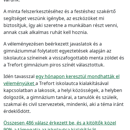
A minta felszerkesztéséhez és a festéshez szakértő
segítséget veszünk igénybe, az eszközöket mi
biztosítjuk, így aki szeretne a munkában részt venni,
annak csak alkalmas ruhát kell hoznia.
A véleményezésen beérkezett javaslatok és a
gimnáziummal folytatott egyeztetések alapján az
iskolautca színeinek a visszafogottabb menta zöldet és
a Trefort gimnázium piros színét választottuk.
Idén tavasszal
egy hónapon keresztül mondhatták el
véleményüket
a Trefort iskolautca kialakításával
kapcsolatban a lakosok, a helyi közösségek, a helyben
dolgozók, a gimnázium tanárai, a tanulók és szüleik,
szakmai és civil szervezetek, mindenki, aki a téma iránt
érdeklődött.
Összesen 486 válasz érkezett be, és a kitöltők közel
90%-a támogatja az iskolautca kialakítását.