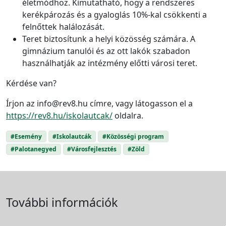
életmódhoz. Kimutatható, hogy a rendszeres
kerékpározás és a gyaloglás 10%-kal csökkenti a
felnőttek halálozását.
Teret biztosítunk a helyi közösség számára. A
gimnázium tanulói és az ott lakók szabadon
használhatják az intézmény előtti városi teret.
Kérdése van?
Írjon az info@rev8.hu címre, vagy látogasson el a
https://rev8.hu/iskolautcak/
oldalra.
#Esemény
#Iskolautcák
#Közösségi program
#Palotanegyed
#Városfejlesztés
#Zöld
További információk