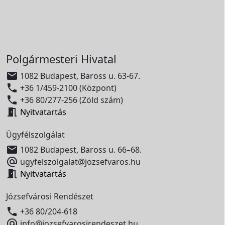
Polgármesteri Hivatal

1082 Budapest, Baross u. 63-67.

+36 1/459-2100 (Központ)

+36 80/277-256 (Zöld szám)

Nyitvatartás
Ügyfélszolgálat

1082 Budapest, Baross u. 66–68.

ugyfelszolgalat@jozsefvaros.hu

Nyitvatartás
Józsefvárosi Rendészet

+36 80/204-618

info@jozsefvarosirendeszet.hu