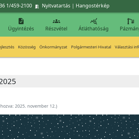
36 1/459-2100
Nyitvatartás
|
Hangostérkép




Ügyintézés
Részvétel
Átláthatóság
Pázmán
jlesztés
Közösség
Önkormányzat
Polgármesteri Hivatal
Választási in
 2025
ehozva:
2025. november 12.
)