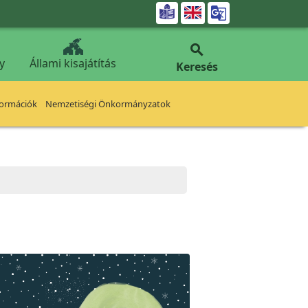


y
Állami kisajátítás
Keresés
formációk
Nemzetiségi Önkormányzatok