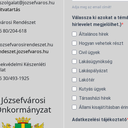
szolgalat@jozsefvaros.hu
Adja meg az email címét!
itvatartás
Válassza ki azokat a témá
városi Rendészet
hírlevelet megjelölhet.)
6 80/204-618
Általános hírek
Hogyan vehetek részt
ozsefvarosirendeszet.hu
ndeszet.jozsefvaros.hu
Civil ügyek
Lakásügynökség
ekvédelmi Készenléti
lat
Lakáspályázat
6 30/493-1925
Lakótér
Kutyás ügyek
Józsefvárosi
Társasházi hírek
nkormányzat
Állami kisajátításban éri
Adatkezelési tájékoztató