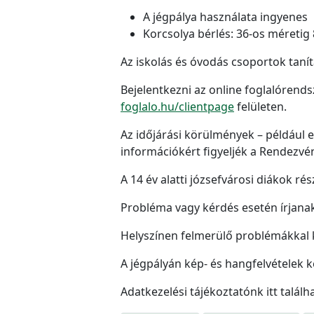
A jégpálya használata ingyenes
Korcsolya bérlés: 36-os méretig 8
Az iskolás és óvodás csoportok tanít
Bejelentkezni az online foglalórend
foglalo.hu/clientpage
felületen.
Az időjárási körülmények – például e
információkért figyeljék a Rendezv
A 14 év alatti józsefvárosi diákok ré
Probléma vagy kérdés esetén írjana
Helyszínen felmerülő problémákkal k
A jégpályán kép- és hangfelvételek 
Adatkezelési tájékoztatónk itt találh