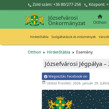
Ugrás a fő tartalomra
Zöld szám: +36 80/277-256
Központ: +



Józsefvárosi
Önkormányzat
Otthon
Hirdetőtábla
Szolgáltatások és intézmények
Városfe
Otthon
Hirdetőtábla
Esemény
Józsefvárosi Jégpálya –
Megosztás Facebook-on

Utolsó frissítés:
2026. január 29.
(Létr