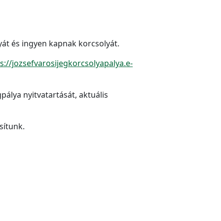
yát és ingyen kapnak korcsolyát.
s://jozsefvarosijegkorcsolyapalya.e-
pálya nyitvatartását, aktuális
sítunk.