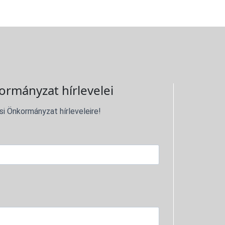
ormányzat hírlevelei
si Önkormányzat hírleveleire!