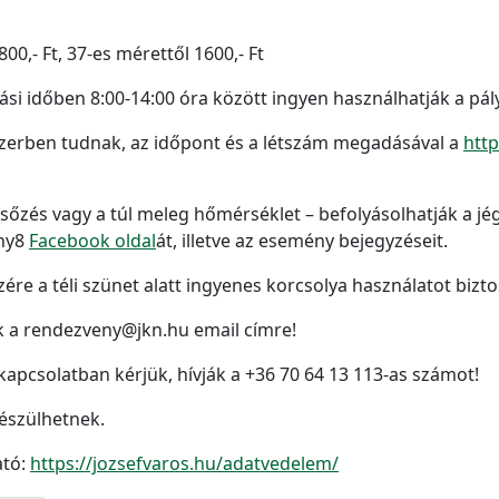
00,- Ft, 37-es mérettől 1600,- Ft
ási időben 8:00-14:00 óra között ingyen használhatják a pál
szerben tudnak, az időpont és a létszám megadásával a
http
sőzés vagy a túl meleg hőmérséklet – befolyásolhatják a jég
ény8
Facebook oldal
át, illetve az esemény bejegyzéseit.
szére a téli szünet alatt ingyenes korcsolya használatot bizto
k a rendezveny@jkn.hu email címre!
apcsolatban kérjük, hívják a +36 70 64 13 113-as számot!
készülhetnek.
ató:
https://jozsefvaros.hu/adatvedelem/