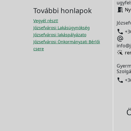
ugyfel
További honlapok

Ny
Vegyél részt!
József
Józsefvárosi Lakásügynökség

+3
Józsefvárosi lakáspályázato

Józsefvárosi Önkormányzati Bérlői
info@j
csere
re
Gyerm
Szolgá

+3
Ö