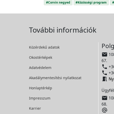
#Corvin negyed
#Közösségi program
#
További információk
Polg
Közérdekű adatok

108
Okostérképek
67.

+36
Adatvédelem

+36
Akadálymentesítési
nyilatkozat

Ny
Honlaptérkép
Ügyfél

108
Impresszum
68.
Karrier
