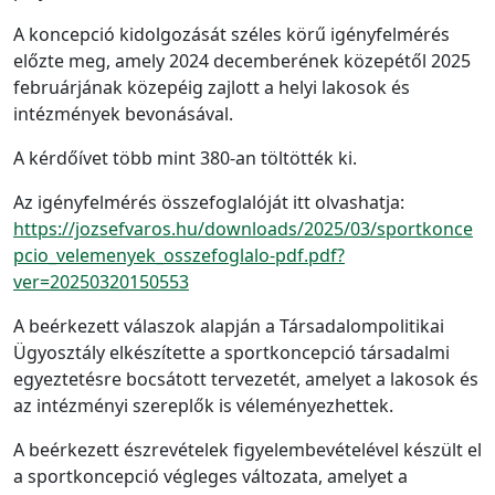
A koncepció kidolgozását széles körű igényfelmérés
előzte meg, amely 2024 decemberének közepétől 2025
februárjának közepéig zajlott a helyi lakosok és
intézmények bevonásával.
A kérdőívet több mint 380-an töltötték ki.
Az igényfelmérés összefoglalóját itt olvashatja:
https://jozsefvaros.hu/downloads/2025/03/sportkonce
pcio_velemenyek_osszefoglalo-pdf.pdf?
ver=20250320150553
A beérkezett válaszok alapján a Társadalompolitikai
Ügyosztály elkészítette a sportkoncepció társadalmi
egyeztetésre bocsátott tervezetét, amelyet a lakosok és
az intézményi szereplők is véleményezhettek.
A beérkezett észrevételek figyelembevételével készült el
a sportkoncepció végleges változata, amelyet a