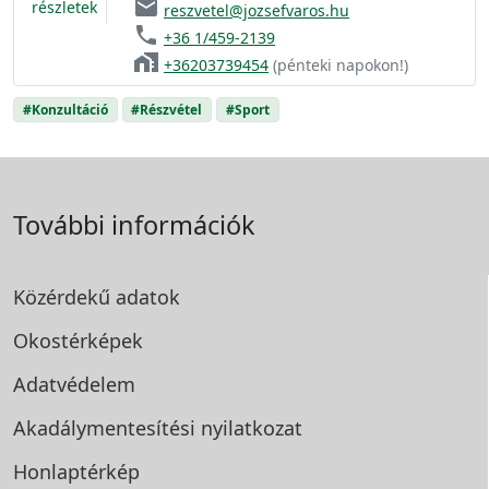
email
részletek
reszvetel@jozsefvaros.hu
phone
+36 1/459-2139
home_work
+36203739454
(pénteki napokon!)
#Konzultáció
#Részvétel
#Sport
További információk
Közérdekű adatok
Okostérképek
Adatvédelem
Akadálymentesítési
nyilatkozat
Honlaptérkép