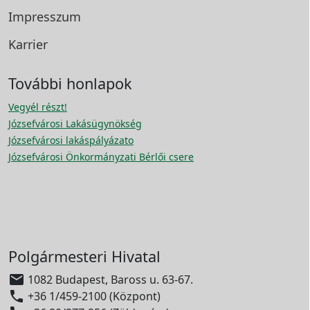
Impresszum
Karrier
További honlapok
Vegyél részt!
Józsefvárosi Lakásügynökség
Józsefvárosi lakáspályázato
Józsefvárosi Önkormányzati Bérlői csere
Polgármesteri Hivatal

1082 Budapest, Baross u. 63-67.

+36 1/459-2100 (Központ)