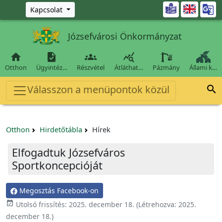
Ugrás a fő tartalomra

Kapcsolat
Józsefvárosi Önkormányzat




Otthon
Ügyintéz…
Részvétel
Átláthat…
Pázmány
Állami k…
Válasszon a menüpontok közül

Otthon
Hirdetőtábla
Hírek
Elfogadtuk Józsefváros
Sportkoncepcióját
Megosztás Facebook-on

Utolsó frissítés:
2025. december 18.
(Létrehozva:
2025.
december 18.
)