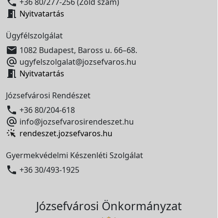

+36 80/277-256 (Zöld szám)

Nyitvatartás
Ügyfélszolgálat

1082 Budapest, Baross u. 66–68.

ugyfelszolgalat@jozsefvaros.hu

Nyitvatartás
Józsefvárosi Rendészet

+36 80/204-618

info@jozsefvarosirendeszet.hu
rendeszet.jozsefvaros.hu
Gyermekvédelmi Készenléti Szolgálat

+36 30/493-1925
Józsefvárosi Önkormányzat