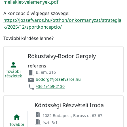
melleklet-velemenyek.pdf
A koncepció végleges szövege:
https://jozsefvaros.hu/otthon/onkormanyzat/strategia
k/2025/12/sportkoncepcio/
További kérdése lenne?
Rókusfalvy-Bodor Gergely
person
referens
További
meeting_room
II. em. 216
részletek
email
bodorg@jozsefvaros.hu
phone
+36 1/459-2130
Közösségi Részvételi Iroda
meeting_room
1082 Budapest, Baross u. 63-67.
home
meeting_room
fszt. 3/1.
További