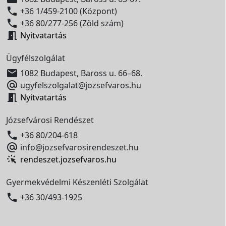

+36 1/459-2100 (Központ)

+36 80/277-256 (Zöld szám)

Nyitvatartás
Ügyfélszolgálat

1082 Budapest, Baross u. 66–68.

ugyfelszolgalat@jozsefvaros.hu

Nyitvatartás
Józsefvárosi Rendészet

+36 80/204-618

info@jozsefvarosirendeszet.hu
rendeszet.jozsefvaros.hu
Gyermekvédelmi Készenléti Szolgálat

+36 30/493-1925