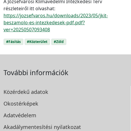
A Józsefvárosi Klímavédelmi Intézkedési Terv
részleteiről itt olvashat:
https://jozsefvaros.hu/downloads/2023/05/jkit-
beszamolo-es-intezkedesek-pdf.pdf?
ver=20250507093408
#Fásítás
#Közterület
#Zöld
További információk
Közérdekű adatok
Okostérképek
Adatvédelem
Akadálymentesítési
nyilatkozat