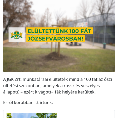
A JGK Zrt. munkatársai elültették mind a 100 fát az őszi
ültetési szezonban, amelyek a rossz és veszélyes
állapotú – ezért kivágott- fák helyére kerültek.
Erről korábban itt írtunk: