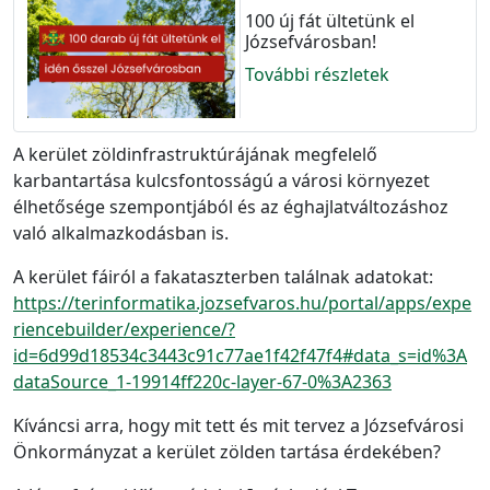
100 új fát ültetünk el
Józsefvárosban!
További részletek
A kerület zöldinfrastruktúrájának megfelelő
karbantartása kulcsfontosságú a városi környezet
élhetősége szempontjából és az éghajlatváltozáshoz
való alkalmazkodásban is.
A kerület fáiról a fakataszterben találnak adatokat:
https://terinformatika.jozsefvaros.hu/portal/apps/expe
riencebuilder/experience/?
id=6d99d18534c3443c91c77ae1f42f47f4#data_s=id%3A
dataSource_1-19914ff220c-layer-67-0%3A2363
Kíváncsi arra, hogy mit tett és mit tervez a Józsefvárosi
Önkormányzat a kerület zölden tartása érdekében?