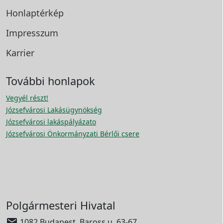
Honlaptérkép
Impresszum
Karrier
További honlapok
Vegyél részt!
Józsefvárosi Lakásügynökség
Józsefvárosi lakáspályázato
Józsefvárosi Önkormányzati Bérlői csere
Polgármesteri Hivatal

1082 Budapest, Baross u. 63-67.