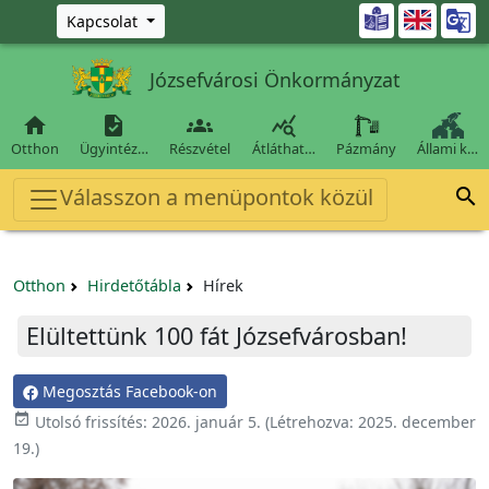
Ugrás a fő tartalomra

Kapcsolat
Józsefvárosi Önkormányzat




Otthon
Ügyintéz…
Részvétel
Átláthat…
Pázmány
Állami k…
Válasszon a menüpontok közül

Otthon
Hirdetőtábla
Hírek
Elültettünk 100 fát Józsefvárosban!
Megosztás Facebook-on

Utolsó frissítés:
2026. január 5.
(Létrehozva:
2025. december
19.
)