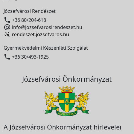
Józsefvárosi Rendészet

+36 80/204-618

info@jozsefvarosirendeszet.hu
rendeszet.jozsefvaros.hu
Gyermekvédelmi Készenléti Szolgálat

+36 30/493-1925
Józsefvárosi Önkormányzat
A Józsefvárosi Önkormányzat hírlevelei