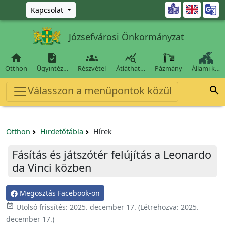
Ugrás a fő tartalomra

Kapcsolat
Józsefvárosi Önkormányzat




Otthon
Ügyintéz…
Részvétel
Átláthat…
Pázmány
Állami k…
Válasszon a menüpontok közül

Otthon
Hirdetőtábla
Hírek
Fásítás és játszótér felújítás a Leonardo
da Vinci közben
Megosztás Facebook-on

Utolsó frissítés:
2025. december 17.
(Létrehozva:
2025.
december 17.
)