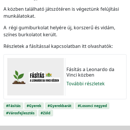
A közben található játszótéren is végeztünk felújítási
munkálatokat.
A régi gumiburkolat helyére új, korszerű és vidám,
színes burkolatot került.
Részletek a fásítással kapcsolatban itt olvashatók:
Fásítás a Leonardo da
Vinci közben
További részletek
#Fásítás
#Gyerek
#Gyerekbarát
#Losonci negyed
#Városfejlesztés
#Zöld