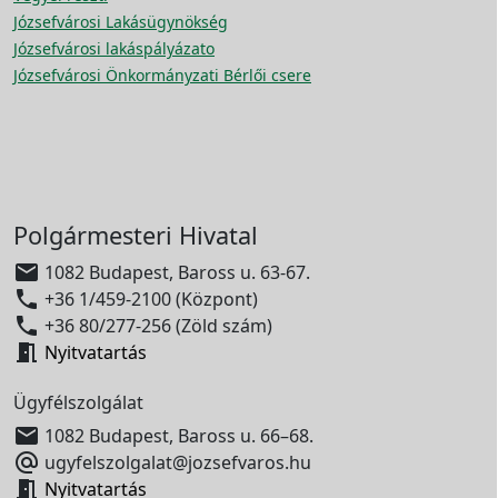
Józsefvárosi Lakásügynökség
Józsefvárosi lakáspályázato
Józsefvárosi Önkormányzati Bérlői csere
Polgármesteri Hivatal

1082 Budapest, Baross u. 63-67.

+36 1/459-2100 (Központ)

+36 80/277-256 (Zöld szám)

Nyitvatartás
Ügyfélszolgálat

1082 Budapest, Baross u. 66–68.

ugyfelszolgalat@jozsefvaros.hu

Nyitvatartás