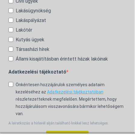
Civil ügyek
Lakásügynökség
Lakáspályázat
Lakótér
Kutyás ügyek
Társasházi hírek
Állami kisajátításban érintett házak lakóinak
Adatkezelési tájékoztató
Önkéntesen hozzájárulok személyes adataim
kezeléséhez az
Adatkezelési tájékoztatóban
részletezetteknek megfelelően. Megértettem, hogy
hozzájárulásom visszavonására bármikor lehetőségem
van.
A leiratkozás a hírlevél alján található linkkel lesz lehetséges.