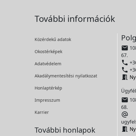
További információk
Polg
Közérdekű adatok

108
Okostérképek
67.

+36
Adatvédelem

+36
Akadálymentesítési
nyilatkozat

Ny
Honlaptérkép
Ügyfél

108
Impresszum
68.
Karrier

ugyfel
További honlapok

Ny