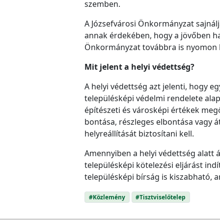
szemben.
A Józsefvárosi Önkormányzat sajnálja
annak érdekében, hogy a jövőben has
Önkormányzat továbbra is nyomon k
Mit jelent a helyi védettség?
A helyi védettség azt jelenti, hogy 
településképi védelmi rendelete alap
építészeti és városképi értékek meg
bontása, részleges elbontása vagy át
helyreállítását biztosítani kell.
Amennyiben a helyi védettség alatt 
településképi kötelezési eljárást ind
településképi bírság is kiszabható, 
#Közlemény
#Tisztviselőtelep