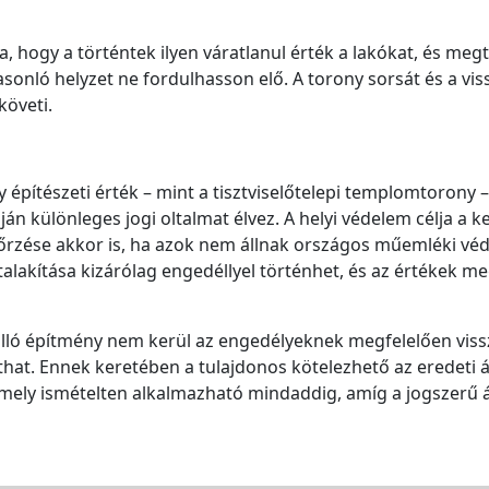
, hogy a történtek ilyen váratlanul érték a lakókat, és me
onló helyzet ne fordulhasson elő. A torony sorsát és a vis
öveti.
egy építészeti érték – mint a tisztviselőtelepi templomtoron
ján különleges jogi oltalmat élvez. A helyi védelem célja 
őrzése akkor is, ha azok nem állnak országos műemléki véd
alakítása kizárólag engedéllyel történhet, és az értékek me
álló építmény nem kerül az engedélyeknek megfelelően viss
íthat. Ennek keretében a tulajdonos kötelezhető az eredeti á
amely ismételten alkalmazható mindaddig, amíg a jogszerű ál