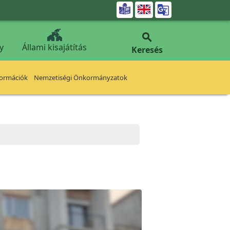


y
Állami kisajátítás
Keresés
formációk
Nemzetiségi Önkormányzatok