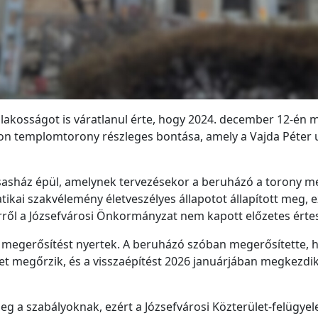
lakosságot is váratlanul érte, hogy 2024. december 12-én 
beton templomtorony részleges bontása, amely a Vajda Péter
ársasház épül, amelynek tervezésekor a beruházó a torony me
atikai szakvélemény életveszélyes állapotot állapított meg, 
rről a Józsefvárosi Önkormányzat nem kapott előzetes értes
 megerősítést nyertek. A beruházó szóban megerősítette, h
t megőrzik, és a visszaépítést 2026 januárjában megkezdi
g a szabályoknak, ezért a Józsefvárosi Közterület-felügyelet 