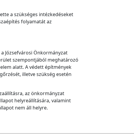
gtette a szükséges intézkedéseket
szaépítés folyamatát az
y – a Józsefvárosi Önkormányzat
a kerület szempontjából meghatározó
elem alatt. A védett építmények
gőrzését, illetve szükség esetén
zaállításra, az önkormányzat
llapot helyreállítására, valamint
lapot nem áll helyre.