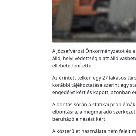
A Józsefvárosi Önkormányzatot és a 
álló, helyi védettség alatt álló vas
ellehetetlenítette.
Az érintett telken egy 27 lakásos t
korábbi tájékoztatása szerint egy st
engedélyt kért és kapott, azonban e
A bontás során a statikai problémák
elbontásra, a megmaradó szerkezete
beruházó elnézést kért.
A közterület használata nem felelt me