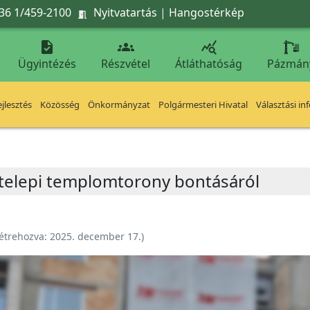
36 1/459-2100
Nyitvatartás
|
Hangostérkép




Ügyintézés
Részvétel
Átláthatóság
Pázmán
jlesztés
Közösség
Önkormányzat
Polgármesteri Hivatal
Választási in
őtelepi templomtorony bontásáról
étrehozva:
2025. december 17.
)