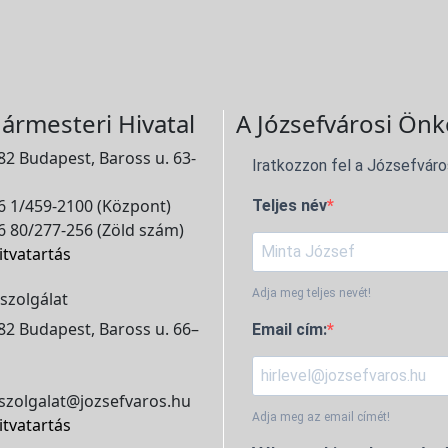
ármesteri Hivatal
A Józsefvárosi Önk
2 Budapest, Baross u. 63-
Iratkozzon fel a Józsefváro
 1/459-2100 (Központ)
Teljes név
 80/277-256 (Zöld szám)
itvatartás
Adja meg teljes nevét!
szolgálat
2 Budapest, Baross u. 66–
Email cím:
szolgalat@jozsefvaros.hu
Adja meg az email címét!
itvatartás