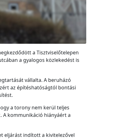
megkezdődött a Tisztviselőtelepen
 utcában a gyalogos közlekedést is
gtartását vállalta. A beruházó
ezért az építéshatóságtól bontási
ítést.
ogy a torony nem kerül teljes
k. A kommunikáció hiányáért a
eljárást indított a kivitelezővel