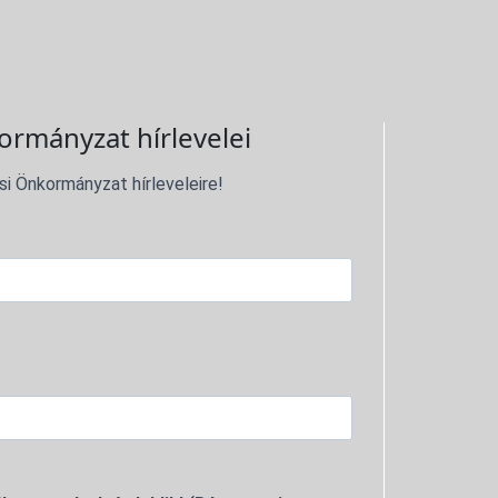
ormányzat hírlevelei
si Önkormányzat hírleveleire!