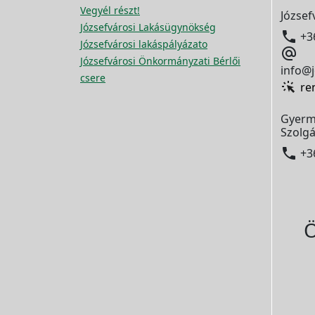
Vegyél részt!
József
Józsefvárosi Lakásügynökség

+3
Józsefvárosi lakáspályázato

Józsefvárosi Önkormányzati Bérlői
info@j
csere
re
Gyerm
Szolgá

+3
Ö