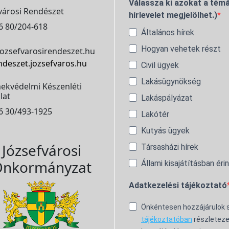
Válassza ki azokat a témá
városi Rendészet
hírlevelet megjelölhet.)
6 80/204-618
Általános hírek
Hogyan vehetek részt
ozsefvarosirendeszet.hu
ndeszet.jozsefvaros.hu
Civil ügyek
Lakásügynökség
ekvédelmi Készenléti
lat
Lakáspályázat
6 30/493-1925
Lakótér
Kutyás ügyek
Józsefvárosi
Társasházi hírek
nkormányzat
Állami kisajátításban éri
Adatkezelési tájékoztató
Önkéntesen hozzájárulok
tájékoztatóban
részleteze