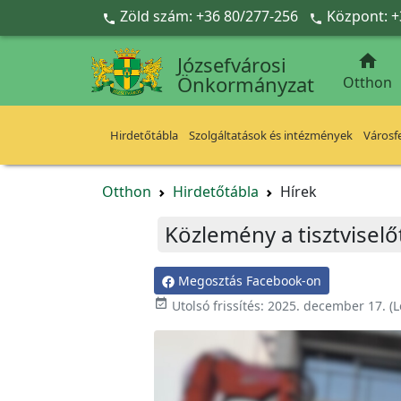
Ugrás a fő tartalomra
Zöld szám: +36 80/277-256
Központ: +



Józsefvárosi
Önkormányzat
Otthon
Hirdetőtábla
Szolgáltatások és intézmények
Városfe
Otthon
Hirdetőtábla
Hírek
Közlemény a tisztvisel
Megosztás Facebook-on

Utolsó frissítés:
2025. december 17.
(L