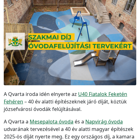
A Qvarta iroda idén elnyerte az
U40 Fiatalok Feketén
Fehéren
– 40 év alatti építészeknek járó díját, köztük
józsefvárosi óvodák felújításával.
A Qvarta a
Mesepalota óvoda
és a
Napvirág óvoda
udvarának tervezésével a 40 év alatti magyar építészek
2025-ös díját nyerte meg. Ez egy országos díj, a kamara