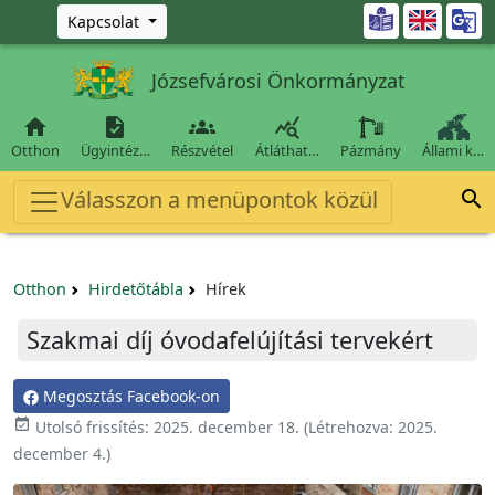
Ugrás a fő tartalomra

Kapcsolat
Józsefvárosi Önkormányzat




Otthon
Ügyintéz…
Részvétel
Átláthat…
Pázmány
Állami k…
Válasszon a menüpontok közül

Otthon
Hirdetőtábla
Hírek
Szakmai díj óvodafelújítási tervekért
Megosztás Facebook-on

Utolsó frissítés:
2025. december 18.
(Létrehozva:
2025.
december 4.
)