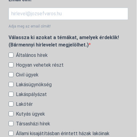
Adja meg az email címét!
Válassza ki azokat a témákat, amelyek érdeklik!
(Bármennyi hírlevelet megjelölhet.)
Általános hírek
Hogyan vehetek részt
Civil ügyek
Lakásügynökség
Lakáspályázat
Lakótér
Kutyás ügyek
Társasházi hírek
Állami kisajátításban érintett házak lakóinak