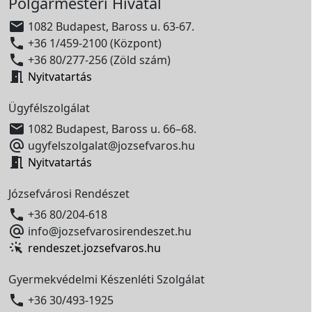
Polgármesteri Hivatal

1082 Budapest, Baross u. 63-67.

+36 1/459-2100 (Központ)

+36 80/277-256 (Zöld szám)

Nyitvatartás
Ügyfélszolgálat

1082 Budapest, Baross u. 66–68.

ugyfelszolgalat@jozsefvaros.hu

Nyitvatartás
Józsefvárosi Rendészet

+36 80/204-618

info@jozsefvarosirendeszet.hu
rendeszet.jozsefvaros.hu
Gyermekvédelmi Készenléti Szolgálat

+36 30/493-1925