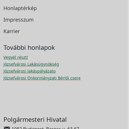
Honlaptérkép
Impresszum
Karrier
További honlapok
Vegyél részt!
Józsefvárosi Lakásügynökség
Józsefvárosi lakáspályázato
Józsefvárosi Önkormányzati Bérlői csere
Polgármesteri Hivatal

1082 Budapest, Baross u. 63-67.