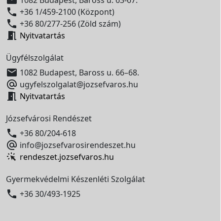

+36 1/459-2100 (Központ)

+36 80/277-256 (Zöld szám)

Nyitvatartás
Ügyfélszolgálat

1082 Budapest, Baross u. 66–68.

ugyfelszolgalat@jozsefvaros.hu

Nyitvatartás
Józsefvárosi Rendészet

+36 80/204-618

info@jozsefvarosirendeszet.hu
rendeszet.jozsefvaros.hu
Gyermekvédelmi Készenléti Szolgálat

+36 30/493-1925