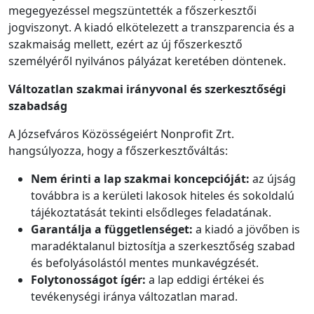
megegyezéssel megszüntették a főszerkesztői
jogviszonyt. A kiadó elkötelezett a transzparencia és a
szakmaiság mellett, ezért az új főszerkesztő
személyéről nyilvános pályázat keretében döntenek.
Változatlan szakmai irányvonal és szerkesztőségi
szabadság
A Józsefváros Közösségeiért Nonprofit Zrt.
hangsúlyozza, hogy a főszerkesztőváltás:
Nem érinti a lap szakmai koncepcióját:
az újság
továbbra is a kerületi lakosok hiteles és sokoldalú
tájékoztatását tekinti elsődleges feladatának.
Garantálja a függetlenséget:
a kiadó a jövőben is
maradéktalanul biztosítja a szerkesztőség szabad
és befolyásolástól mentes munkavégzését.
Folytonosságot ígér:
a lap eddigi értékei és
tevékenységi iránya változatlan marad.