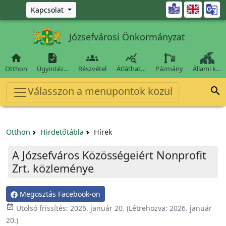
Ugrás a fő tartalomra

Kapcsolat
Józsefvárosi Önkormányzat




Otthon
Ügyintéz…
Részvétel
Átláthat…
Pázmány
Állami k…
Válasszon a menüpontok közül

Otthon
Hirdetőtábla
Hírek
A Józsefváros Közösségeiért Nonprofit
Zrt. közleménye
Megosztás Facebook-on

Utolsó frissítés:
2026. január 20.
(Létrehozva:
2026. január
20.
)