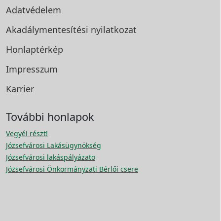
Adatvédelem
Akadálymentesítési
nyilatkozat
Honlaptérkép
Impresszum
Karrier
További honlapok
Vegyél részt!
Józsefvárosi Lakásügynökség
Józsefvárosi lakáspályázato
Józsefvárosi Önkormányzati Bérlői csere