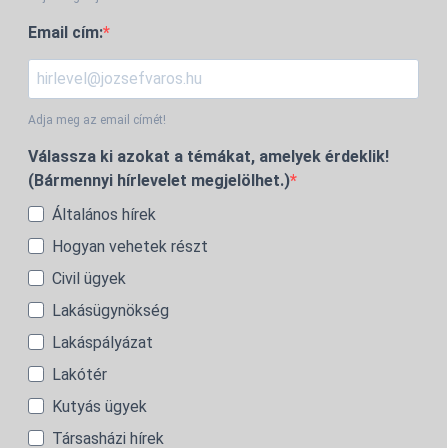
Email cím:
Adja meg az email címét!
Válassza ki azokat a témákat, amelyek érdeklik!
(Bármennyi hírlevelet megjelölhet.)
Általános hírek
Hogyan vehetek részt
Civil ügyek
Lakásügynökség
Lakáspályázat
Lakótér
Kutyás ügyek
Társasházi hírek