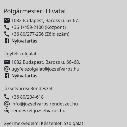
Polgármesteri Hivatal

1082 Budapest, Baross u. 63-67.

+36 1/459-2100 (Központ)

+36 80/277-256 (Zöld szám)

Nyitvatartás
Ügyfélszolgálat

1082 Budapest, Baross u. 66–68.

ugyfelszolgalat@jozsefvaros.hu

Nyitvatartás
Józsefvárosi Rendészet

+36 80/204-618

info@jozsefvarosirendeszet.hu
rendeszet.jozsefvaros.hu
Gyermekvédelmi Készenléti Szolgálat