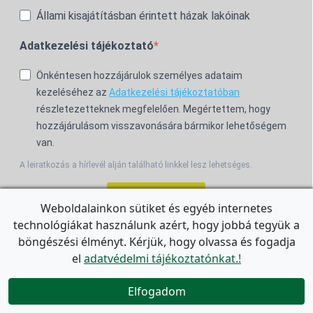
Állami kisajátításban érintett házak lakóinak
Adatkezelési tájékoztató
Önkéntesen hozzájárulok személyes adataim
kezeléséhez az
Adatkezelési tájékoztatóban
részletezetteknek megfelelően. Megértettem, hogy
hozzájárulásom visszavonására bármikor lehetőségem
van.
A leiratkozás a hírlevél alján található linkkel lesz lehetséges.
Feliratkozom!
Weboldalainkon sütiket és egyéb internetes
technológiákat használunk azért, hogy jobbá tegyük a
For the English Newsletter, click
HERE.
böngészési élményt. Kérjük, hogy olvassa és fogadja
el
adatvédelmi tájékoztatónkat.!


Elfogadom