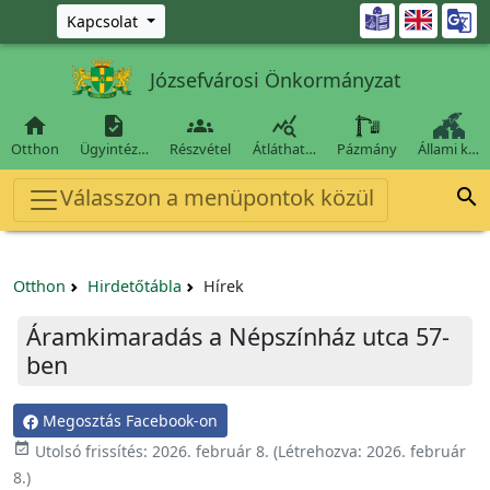
Ugrás a fő tartalomra

Kapcsolat
Józsefvárosi Önkormányzat




Otthon
Ügyintéz…
Részvétel
Átláthat…
Pázmány
Állami k…
Válasszon a menüpontok közül

Otthon
Hirdetőtábla
Hírek
Áramkimaradás a Népszínház utca 57-
ben
Megosztás Facebook-on

Utolsó frissítés:
2026. február 8.
(Létrehozva:
2026. február
8.
)