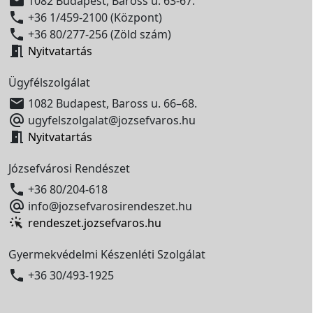

1082 Budapest, Baross u. 63-67.

+36 1/459-2100 (Központ)

+36 80/277-256 (Zöld szám)

Nyitvatartás
Ügyfélszolgálat

1082 Budapest, Baross u. 66–68.

ugyfelszolgalat@jozsefvaros.hu

Nyitvatartás
Józsefvárosi Rendészet

+36 80/204-618

info@jozsefvarosirendeszet.hu
rendeszet.jozsefvaros.hu
Gyermekvédelmi Készenléti Szolgálat

+36 30/493-1925