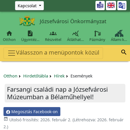
Ugrás a fő tartalomra

Kapcsolat
Józsefvárosi Önkormányzat




Otthon
Ügyintéz…
Részvétel
Átláthat…
Pázmány
Állami k…
Válasszon a menüpontok közül

Otthon
Hirdetőtábla
Hírek
Események
Farsangi családi nap a Józsefvárosi
Múzeumban a Bélaműhellyel!
Megosztás Facebook-on

Utolsó frissítés:
2026. február 2.
(Létrehozva:
2026. február
2.
)