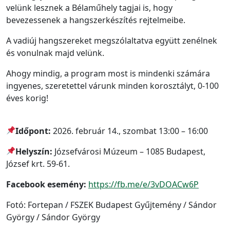
velünk lesznek a Bélaműhely tagjai is, hogy
bevezessenek a hangszerkészítés rejtelmeibe.
A vadiúj hangszereket megszólaltatva együtt zenélnek
és vonulnak majd velünk.
Ahogy mindig, a program most is mindenki számára
ingyenes, szeretettel várunk minden korosztályt, 0-100
éves korig!
Időpont:
2026. február 14., szombat 13:00 – 16:00
Helyszín:
Józsefvárosi Múzeum – 1085 Budapest,
József krt. 59-61.
Facebook esemény:
https://fb.me/e/3vDOACw6P
Fotó: Fortepan / FSZEK Budapest Gyűjtemény / Sándor
György / Sándor György