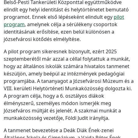
Belső-Pesti Tankerületi Központtal együttműködve
elindít egy helyi identitást és helytörténetet bemutató
programot. Ennek első lépéseként elindult egy
pilot
program
, amelynek célja a sérülékeny csoportok
identitásának erősítése, ezen belül különösen a
józsefvárosi kötődés elmélyítése.
A pilot program sikeresnek bizonyult, ezért 2025
szeptemberétől már azzal a céllal folytattuk a munkát,
hogy az általános iskolák számára hivatalos tanmenet
készüljön, amely beépül az intézmények pedagógiai
programjába. A tananyagot a Józsefvárosi Múzeum és a
VIII. kerületi Helytörténeti Munkaközösség dolgozta ki.
A program célja, hogy a 6. osztályos diákok
élményszerű, személyes módon ismerjék meg
Józsefváros múltját és jelenét. A szakmai munkát a
munkaközösség vezetője, Földi Judit irányítja.
A tanmenet bevezetése a Deák Diák Ének-zenei
Általános Iskola és Gimnázium, a Vajda Péter Ének-