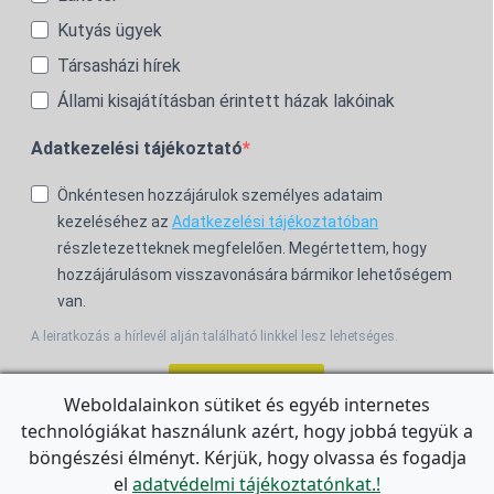
Kutyás ügyek
Társasházi hírek
Állami kisajátításban érintett házak lakóinak
Adatkezelési tájékoztató
Önkéntesen hozzájárulok személyes adataim
kezeléséhez az
Adatkezelési tájékoztatóban
részletezetteknek megfelelően. Megértettem, hogy
hozzájárulásom visszavonására bármikor lehetőségem
van.
A leiratkozás a hírlevél alján található linkkel lesz lehetséges.
Feliratkozom!
Weboldalainkon sütiket és egyéb internetes
technológiákat használunk azért, hogy jobbá tegyük a
For the English Newsletter, click
HERE.
böngészési élményt. Kérjük, hogy olvassa és fogadja
el
adatvédelmi tájékoztatónkat.!
