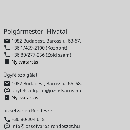
Polgármesteri Hivatal

1082 Budapest, Baross u. 63-67.

+36 1/459-2100 (Központ)

+36 80/277-256 (Zöld szám)

Nyitvatartás
Ügyfélszolgálat

1082 Budapest, Baross u. 66–68.

ugyfelszolgalat@jozsefvaros.hu

Nyitvatartás
Józsefvárosi Rendészet

+36 80/204-618

info@jozsefvarosirendeszet.hu