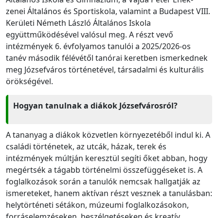
zenei Általános és Sportiskola, valamint a Budapest VIII.
Kerületi Németh László Általános Iskola
együttműködésével valósul meg. A részt vevő
intézmények 6. évfolyamos tanulói a 2025/2026-os
tanév második félévétől tanórai keretben ismerkednek
meg Józsefváros történetével, társadalmi és kulturális
örökségével.
Hogyan tanulnak a diákok Józsefvárosról?
A tananyag a diákok közvetlen környezetéből indul ki. A
családi történetek, az utcák, házak, terek és
intézmények múltján keresztül segíti őket abban, hogy
megértsék a tágabb történelmi összefüggéseket is. A
foglalkozások során a tanulók nemcsak hallgatják az
ismereteket, hanem aktívan részt vesznek a tanulásban:
helytörténeti sétákon, múzeumi foglalkozásokon,
forráselemzéseken, beszélgetéseken és kreatív