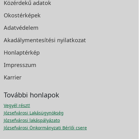
Közérdekű adatok
Okostérképek
Adatvédelem
Akadálymentesítési
nyilatkozat
Honlaptérkép
Impresszum
Karrier
További honlapok
Vegyél részt!
Józsefvárosi Lakásügynökség
Józsefvárosi lakáspályázato
Józsefvárosi Önkormányzati Bérlői csere