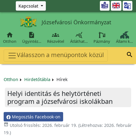
Ugrás a fő tartalomra

Kapcsolat
Józsefvárosi Önkormányzat




Otthon
Ügyintéz…
Részvétel
Átláthat…
Pázmány
Állami k…
Válasszon a menüpontok közül

Otthon
Hirdetőtábla
Hírek
Helyi identitás és helytörténeti
program a józsefvárosi iskolákban
Megosztás Facebook-on

Utolsó frissítés:
2026. február 19.
(Létrehozva:
2026. február
19.
)